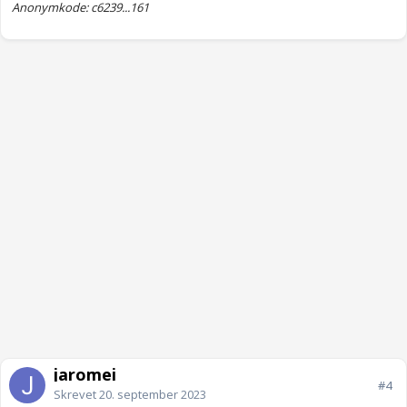
Anonymkode: c6239...161
jaromei
#4
Skrevet
20. september 2023