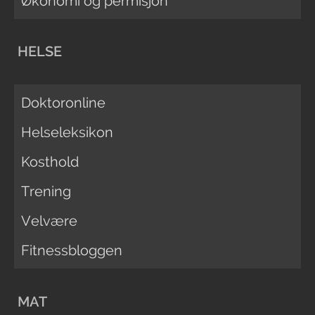
Økonomi og permisjon
HELSE
Doktoronline
Helseleksikon
Kosthold
Trening
Velvære
Fitnessbloggen
MAT