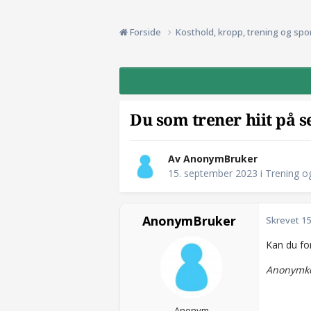
Forside
Kosthold, kropp, trening og spo
Du som trener hiit på s
Av AnonymBruker
15. september 2023
i
Trening o
AnonymBruker
Skrevet
15
Kan du fo
Anonymko
Anonym