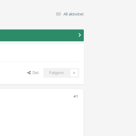
All aktivitet
Del
Følgere
0
#1