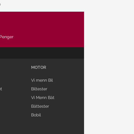
Penger
MOTOR
Vi menn Bil
t
Biltester
Vi Menn Båt
Båttester
Bobil