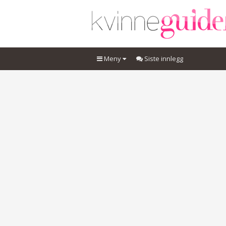
Meny
Siste innlegg