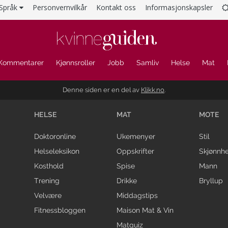
Språk
Personvernvilkår
Kontakt oss
Informasjonskapsler
Kommentarer
Kjønnsroller
Jobb
Samliv
Helse
Mat
Denne siden er en del av
Klikk.no
.
HELSE
MAT
MOTE
Doktoronline
Ukemenyer
Stil
Helseleksikon
Oppskrifter
Skjønnhe
Kosthold
Spise
Mann
Trening
Drikke
Bryllup
Velvære
Middagstips
Fitnessbloggen
Maison Mat & Vin
Matquiz