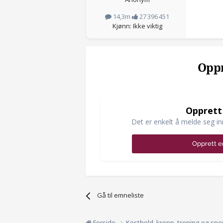
14,3m
27 396 451
Kjønn: Ikke viktig
Oppr
Opprett
Det er enkelt å melde seg in
Opprett e
Gå til emneliste
Forside
Kosthold, kropp, trening og spo