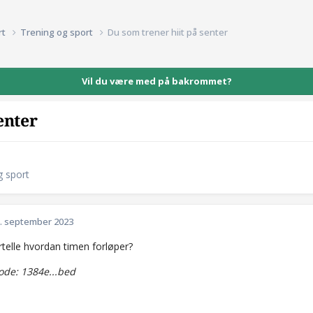
rt
Trening og sport
Du som trener hiit på senter
Vil du være med på bakrommet?
enter
g sport
. september 2023
rtelle hvordan timen forløper?
de: 1384e...bed