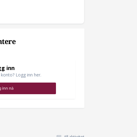
ntere
g inn
 konto? Logg inn her.
 inn nå
All aktivitet