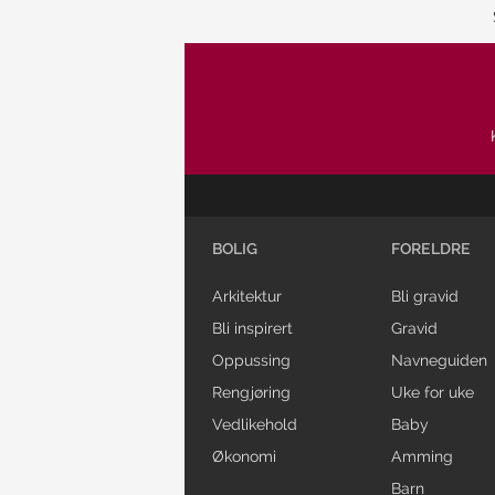
BOLIG
FORELDRE
Arkitektur
Bli gravid
Bli inspirert
Gravid
Oppussing
Navneguiden
Rengjøring
Uke for uke
Vedlikehold
Baby
Økonomi
Amming
Barn