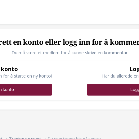
ett en konto eller logg inn for å komme
Du må være et medlem for å kunne skrive en kommentar
 konto
Log
n for å starte en ny konto!
Har du allerede en
n konto
Logg
rt
Trening og sport
Du som trener hiit på senter