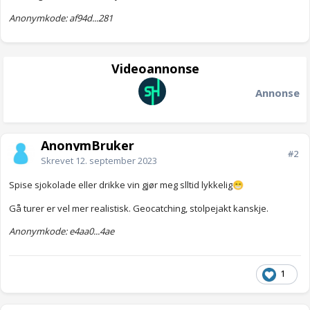
Anonymkode: af94d...281
Videoannonse
Annonse
AnonymBruker
#2
Skrevet
12. september 2023
Spise sjokolade eller drikke vin gjør meg slltid lykkelig
😁
Gå turer er vel mer realistisk. Geocatching, stolpejakt kanskje.
Anonymkode: e4aa0...4ae
1