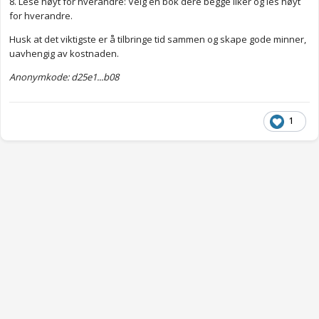
8. Lese høyt for hverandre: Velg en bok dere begge liker og les høyt
for hverandre.
Husk at det viktigste er å tilbringe tid sammen og skape gode minner,
uavhengig av kostnaden.
Anonymkode: d25e1...b08
1