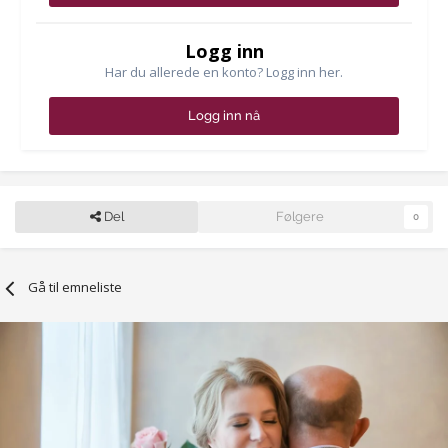
Logg inn
Har du allerede en konto? Logg inn her.
Logg inn nå
Del
Følgere
0
Gå til emneliste