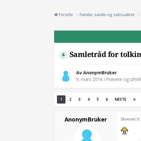
Forside
Familie, samliv og seksualitet
Samletråd for tolkin
Av AnonymBruker
9. mars 2016
i
Prøvere og ufrivil
1
2
3
4
5
6
NESTE
AnonymBruker
Skrevet
9.