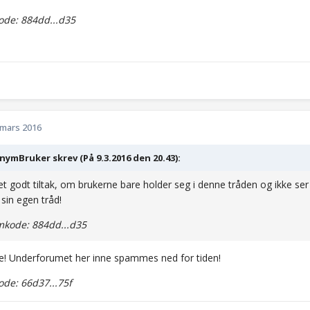
de: 884dd...d35
 mars 2016
ymBruker skrev (På 9.3.2016 den 20.43):
t godt tiltak, om brukerne bare holder seg i denne tråden og ikke ser
 sin egen tråd!
kode: 884dd...d35
je! Underforumet her inne spammes ned for tiden!
de: 66d37...75f