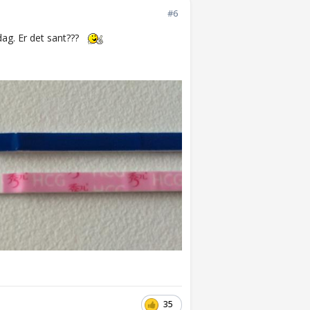
#6
 dag. Er det sant???
35