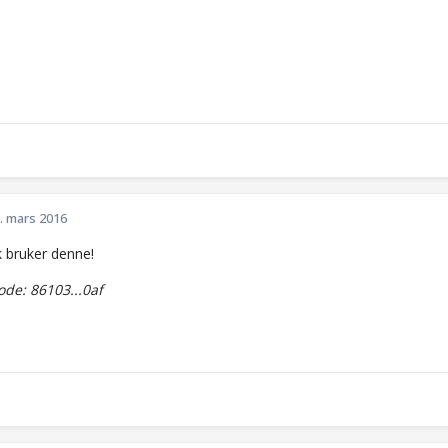
. mars 2016
k bruker denne!
de: 86103...0af