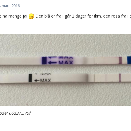
. mars 2016
re ha mange ja!
Den blå er fra i går 2 dager før ikm, den rosa fra i
de: 66d37...75f