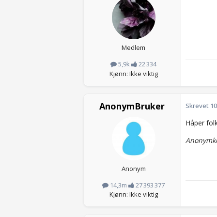
Medlem
5,9k
22 334
Kjønn: Ikke viktig
AnonymBruker
Skrevet
10
Håper fol
Anonymko
Anonym
14,3m
27 393 377
Kjønn: Ikke viktig