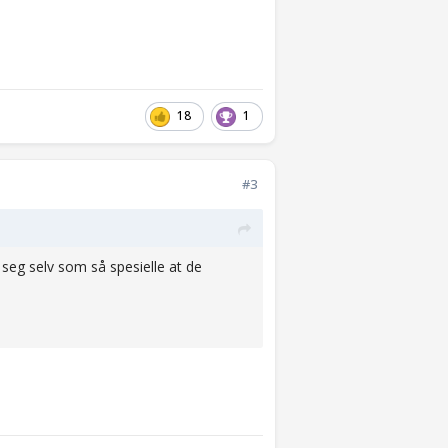
18
1
#3
 seg selv som så spesielle at de