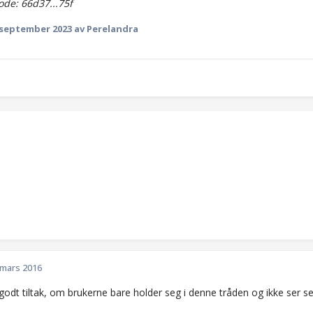
de: 66d37...75f
 september 2023
av Perelandra
 mars 2016
odt tiltak, om brukerne bare holder seg i denne tråden og ikke ser se
!