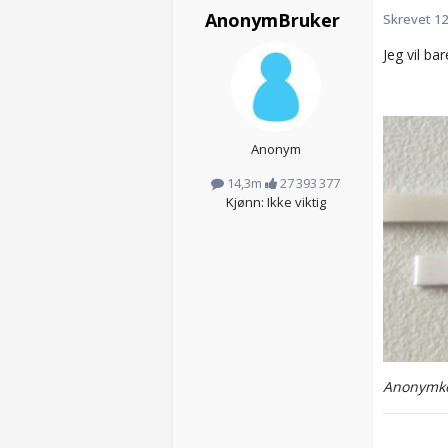
AnonymBruker
Skrevet
12
Jeg vil ba
Anonym
14,3m
27 393 377
Kjønn: Ikke viktig
Anonymko