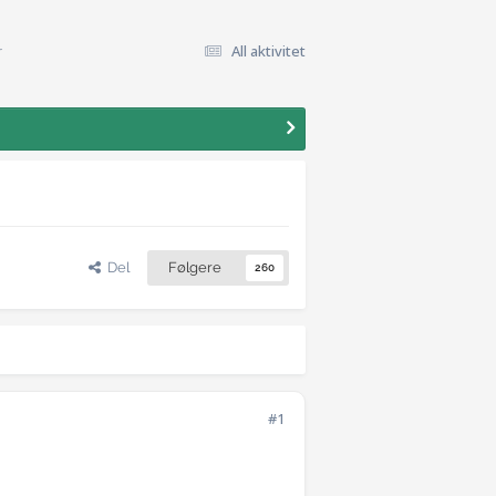
r
All aktivitet
Del
Følgere
260
#1