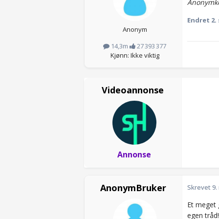
Anonymko
Endret
2.
Anonym
14,3m
27 393 377
Kjønn: Ikke viktig
Videoannonse
Annonse
AnonymBruker
Skrevet
9.
Et meget g
egen tråd