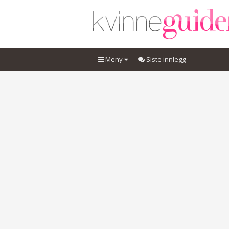
Meny
Siste innlegg