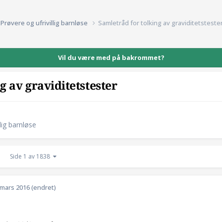
Prøvere og ufrivillig barnløse
Samletråd for tolking av graviditetsteste
Vil du være med på bakrommet?
g av graviditetstester
lig barnløse
Side 1 av 1838
 mars 2016
(endret)