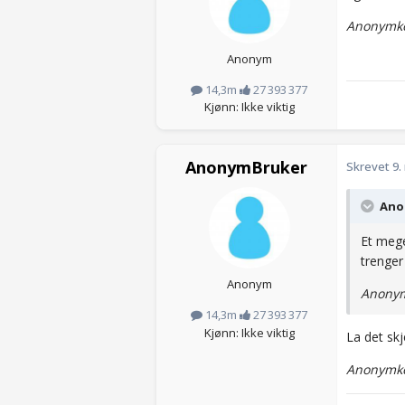
Anonymko
Anonym
14,3m
27 393 377
Kjønn: Ikke viktig
AnonymBruker
Skrevet
9.
Anon
Et mege
trenger
Anonym
Anonym
14,3m
27 393 377
Kjønn: Ikke viktig
La det sk
Anonymko