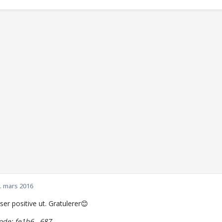
. mars 2016
ser positive ut. Gratulerer😊
de: fe1b6...687