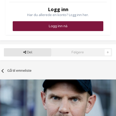
Logg inn
Har du allerede en konto? Logg inn her.
Logg inn nå
Del
Følgere
0
Gå til emneliste