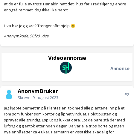
at de er fulle av trips! Har aldri hatt det i hus før. Fredsliljer og andre
er også rammet, dog ikke like hardt.
Hva bør jeg gjøre? Trenger sårt hjelp
😢
Anonymkode: 98f20...dce
Videoannonse
Annonse
AnonymBruker
#2
Skrevet
9. august 2023
Jeg kjøpte permetrin på Plantasjen, tok med alle plantene inn på et
rom som funker som kontor og åpnet vinduet. Holdt pusten og
sprayet alle grundig. Løp ut og lukket døra. Lot de bare stå der med
lufting og gjentok etter noen dager. Da var alle trips borte og ingen
nye ennå (etter ca 4 uker) Permetrin er visst ikke skadelig for