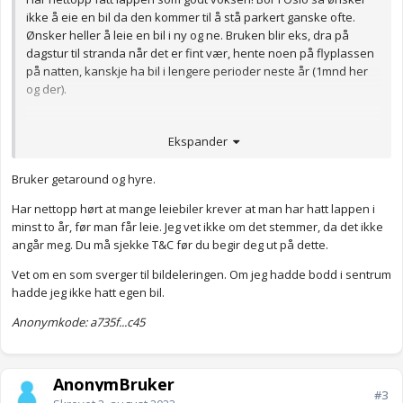
ikke å eie en bil da den kommer til å stå parkert ganske ofte.
Ønsker heller å leie en bil i ny og ne. Bruken blir eks, dra på
dagstur til stranda når det er fint vær, hente noen på flyplassen
på natten, kanskje ha bil i lengere perioder neste år (1mnd her
og der).
Hvilke bilutleie tjenester er du fornøyd eller misfornøyd med og
Ekspander
hvorfor?
Bruker getaround og hyre.
Anonymkode: affd2...d93
Har nettopp hørt at mange leiebiler krever at man har hatt lappen i
minst to år, før man får leie. Jeg vet ikke om det stemmer, da det ikke
angår meg. Du må sjekke T&C før du begir deg ut på dette.
Vet om en som sverger til bildeleringen. Om jeg hadde bodd i sentrum
hadde jeg ikke hatt egen bil.
Anonymkode: a735f...c45
AnonymBruker
#3