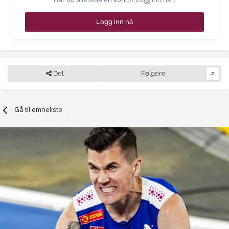
Logg inn nå
Del
Følgere
2
Gå til emneliste