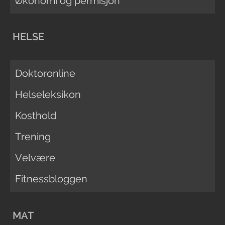
Økonomi og permisjon
HELSE
Doktoronline
Helseleksikon
Kosthold
Trening
Velvære
Fitnessbloggen
MAT