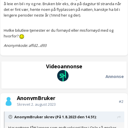
å leie en bil i ny og ne. Bruken blir eks, dra på dagstur til stranda når
det er fint vær, hente noen på flyplassen på natten, kanskje ha bil i
lengere perioder neste år (1mnd her og der).
Hvilke bilutleie tjenester er du fornøyd eller misfornøyd med og
hvorfor?
Anonymkode: affd2...d93
Videoannonse
Annonse
AnonymBruker
#2
Skrevet
2. august 2023
AnonymBruker skrev (På 1.8.2023 den 14.51):
Har nettopp fått lappen som godt voksen! Bor i Oslo så ønsker