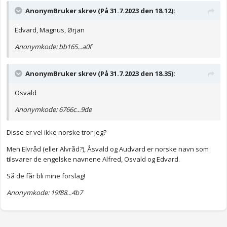
AnonymBruker skrev (På 31.7.2023 den 18.12):
Edvard, Magnus, Ørjan
Anonymkode: bb165...a0f
AnonymBruker skrev (På 31.7.2023 den 18.35):
Osvald
Anonymkode: 6766c...9de
Disse er vel ikke norske tror jeg?
Men Elvråd (eller Alvråd?), Åsvald og Audvard er norske navn som
tilsvarer de engelske navnene Alfred, Osvald og Edvard.
Så de får bli mine forslag!
Anonymkode: 19f88...4b7