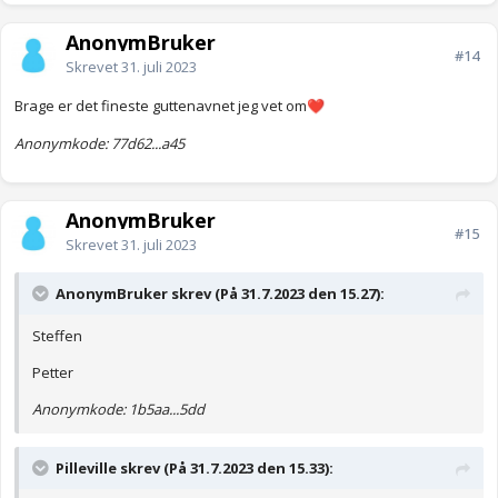
AnonymBruker
#14
Skrevet
31. juli 2023
Brage er det fineste guttenavnet jeg vet om
❤️
Anonymkode: 77d62...a45
AnonymBruker
#15
Skrevet
31. juli 2023
AnonymBruker skrev (På 31.7.2023 den 15.27):
Steffen
Petter
Anonymkode: 1b5aa...5dd
Pilleville skrev (På 31.7.2023 den 15.33):