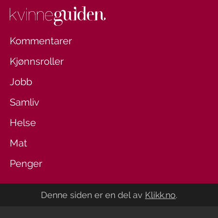
Kommentarer
Kjønnsroller
Jobb
Samliv
Helse
Mat
Penger
Denne siden er en del av
Klikk.no
.