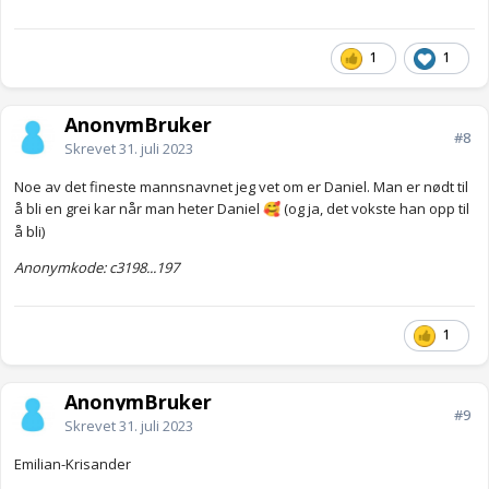
1
1
AnonymBruker
#8
Skrevet
31. juli 2023
Noe av det fineste mannsnavnet jeg vet om er Daniel. Man er nødt til
å bli en grei kar når man heter Daniel
(og ja, det vokste han opp til
🥰
å bli)
Anonymkode: c3198...197
1
AnonymBruker
#9
Skrevet
31. juli 2023
Emilian-Krisander