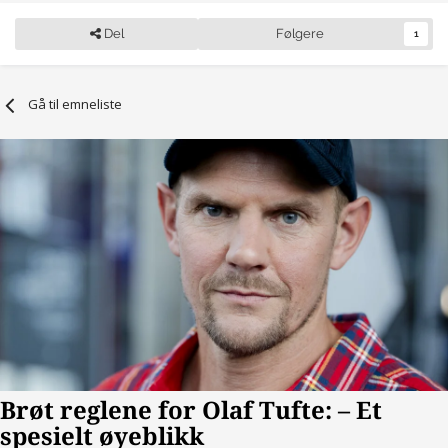
Del
Følgere
1
Gå til emneliste