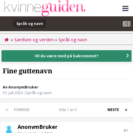
Språk og navn
»
Samfunn og verden
»
Språk og navn
Vil du være med på bakrommet?
Fine guttenavn
Av AnonymBruker
31. juli 2023
i
Språk og navn
FORRIGE
Side 1 av 3
NESTE
AnonymBruker
#1