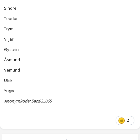
Sindre
Teodor
Trym
Viljar
Øystein
Åsmund
Vemund
Ulrik
Yngve
Anonymkode: 5acd6...865
2