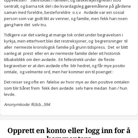
oppveksten " Samholdet i familien, og søskenkjerligheten stod
sentralt, og barna tok del i dei kvardagsleg gjøremålene på gårdene
saman med foreldre, besteforeldre o.s.v Avdøde var ein sosial
person som var godt likt av venner, og familie, men fekk han noen
gang høre det selv tru.
Tidligere var det vanleg at mange tok ordet under begravelsen i
kyrkja, men etterhvert blei det restreksjoner, og begrensninger til
aller nermeste kronologisk familie på grunn tidspress. Det er blitt
vanleg at prest eller en av nermeste familie deler eit historisk
tilbakeblikk om den avdøde. Eit fellestrekk under de fleste
begravelser er at den avdøde ofte blir hedret, og får mye positiv
omtale, og velmente ord, men her kommer ein til poenget
:
Det reiser seg ofte en følelse av hvor mye av den positive omtalen
som blir båret frem fekk den avdøde selv høre medan han / hun
levde.
Anonymkode: f63cb...594
Opprett en konto eller logg inn for å