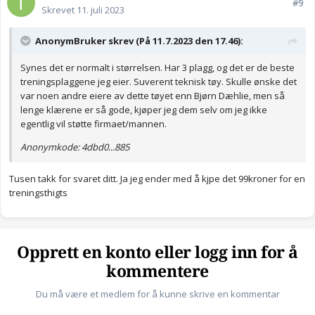
#9
Skrevet
11. juli 2023
AnonymBruker skrev (På 11.7.2023 den 17.46):
Synes det er normalt i størrelsen. Har 3 plagg, og det er de beste
treningsplaggene jeg eier. Suverent teknisk tøy. Skulle ønske det
var noen andre eiere av dette tøyet enn Bjørn Dæhlie, men så
lenge klærene er så gode, kjøper jeg dem selv om jeg ikke
egentlig vil støtte firmaet/mannen.
Anonymkode: 4dbd0...885
Tusen takk for svaret ditt. Ja jeg ender med å kjpe det 99kroner for en
treningsthigts
Opprett en konto eller logg inn for å
kommentere
Du må være et medlem for å kunne skrive en kommentar