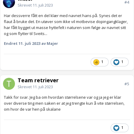
#4
Skrevet
11. juli 2023
Har dessverre fått en del klær med navnet hans på. Synes det er
flaut å bruke det. En utøver som ikke vil motbevise dopingangklager,
har fått bygget ut masse hyttefelt i naturen som følge av navnet sitt
og som flytter til Sveits...
Endret
11. juli 2023
av Majer
1
1
Team retriever
#5
Skrevet
11. juli 2023
Takk for svar. Jeg ba om hvordan størrelsene var og ja jeg er klar
over diverse ting men saken er at jeg trengte kun å vite størrelsen,
om hvor de var hen på skalane
1