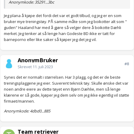
Anonymkode: 35291...3bc
Jeg plana å kjøpe det fordi det var et godt tilbud, og jeg er en som
bruker mye treningstøy. PÅ samme måte som jeg boikotter alt som "
guden" Haaland har med å gjøre så velger dere å boikotte Dæhli
merket. Jeg tenker at så lenge han Godeste BD ikke er tatt for
barneporno eller like saker så kjøper jeg det jeg vil.
AnonymBruker
#8
Skrevet
11. juli 2023
Synes det er normalt i størrelsen. Har 3 plagg, og det er de beste
treningsplaggene jeg eier. Suverent teknisk tøy. Skulle ønske det var
noen andre eiere av dette tøyet enn Bjørn Dæhlie, men så lenge
klærene er så gode, kjøper jeg dem selv om jeg ikke egentlig vil støtte
firmaet/mannen.
Anonymkode: 4dbd0...885
Team retriever