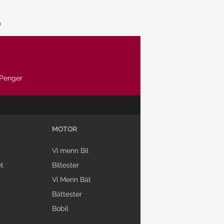
Penger
MOTOR
Vi menn Bil
t
Biltester
Vi Menn Båt
Båttester
Bobil