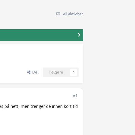
All aktivitet
Del
Følgere
0
#1
s på nett, men trenger de innen kort tid.