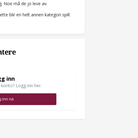
ag. Noe må de jo leve av.
tte blir en helt annen kategori spill.
ntere
g inn
 konto? Logg inn her.
 inn nå