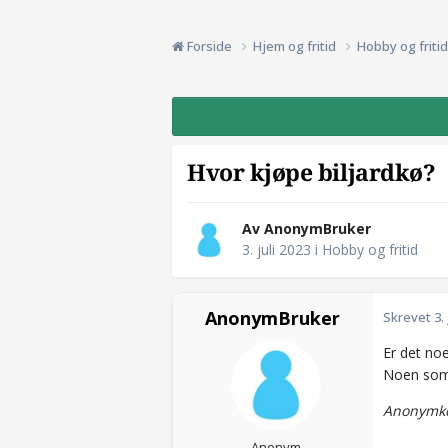
Forside
Hjem og fritid
Hobby og friti
Hvor kjøpe biljardkø?
Av AnonymBruker
3. juli 2023
i
Hobby og fritid
AnonymBruker
Skrevet
3.
Er det noe
Noen som 
Anonymko
Anonym