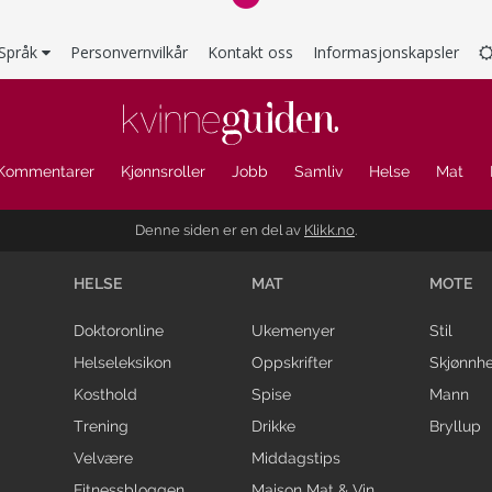
Språk
Personvernvilkår
Kontakt oss
Informasjonskapsler
Kommentarer
Kjønnsroller
Jobb
Samliv
Helse
Mat
Denne siden er en del av
Klikk.no
.
HELSE
MAT
MOTE
Doktoronline
Ukemenyer
Stil
Helseleksikon
Oppskrifter
Skjønnhe
Kosthold
Spise
Mann
Trening
Drikke
Bryllup
Velvære
Middagstips
Fitnessbloggen
Maison Mat & Vin