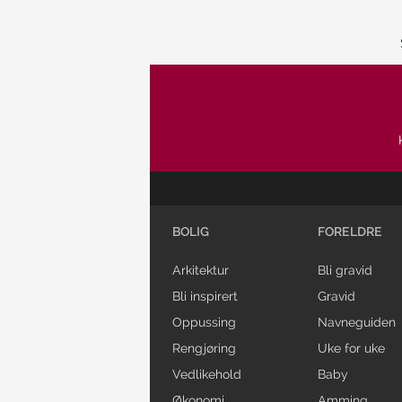
BOLIG
FORELDRE
Arkitektur
Bli gravid
Bli inspirert
Gravid
Oppussing
Navneguiden
Rengjøring
Uke for uke
Vedlikehold
Baby
Økonomi
Amming