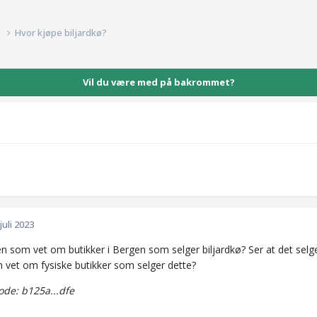
d
Hvor kjøpe biljardkø?
Vil du være med på bakrommet?
 juli 2023
n som vet om butikker i Bergen som selger biljardkø? Ser at det selge
vet om fysiske butikker som selger dette?
de: b125a...dfe