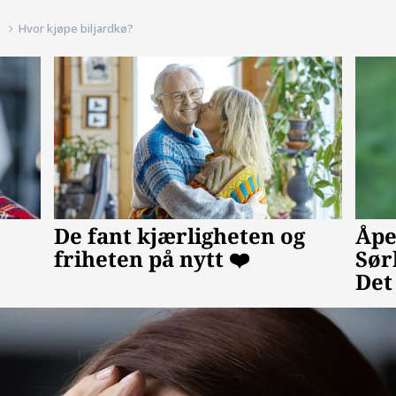
d
Hvor kjøpe biljardkø?