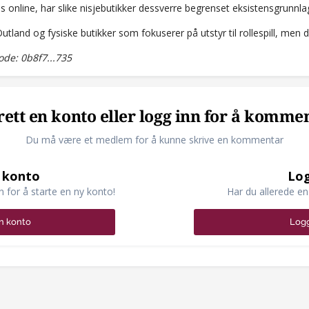
is online, har slike nisjebutikker dessverre begrenset eksistensgrunnl
tland og fysiske butikker som fokuserer på utstyr til rollespill, men de
de: 0b8f7...735
ett en konto eller logg inn for å komme
Du må være et medlem for å kunne skrive en kommentar
 konto
Log
n for å starte en ny konto!
Har du allerede en
n konto
Logg