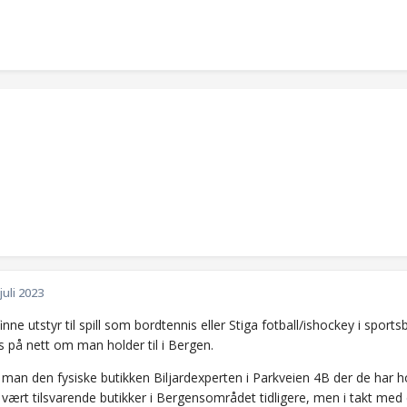
 juli 2023
nne utstyr til spill som bordtennis eller Stiga fotball/ishockey i sports
s på nett om man holder til i Bergen.
 man den fysiske butikken Biljardexperten i Parkveien 4B der de har ho
r vært tilsvarende butikker i Bergensområdet tidligere, men i takt m