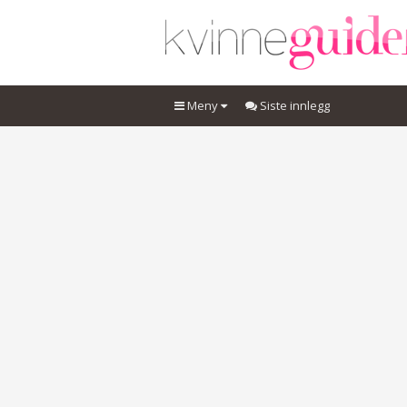
Meny
Siste innlegg