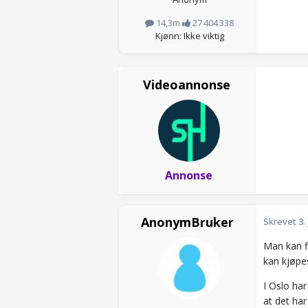
14,3m
27 404 338
Kjønn: Ikke viktig
Videoannonse
Annonse
AnonymBruker
Skrevet
3.
Man kan fi
kan kjøpe
I Oslo har
at det ha