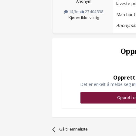
Anonym
laveste pr
14,3m
27 404 338
Man har Ou
Kjønn: Ikke viktig
Anonymko
Oppr
Opprett
Det er enkelt å melde seg in
Opprett e
Gå til emneliste