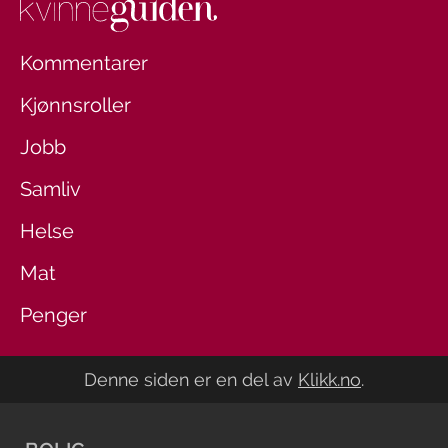
Kommentarer
Kjønnsroller
Jobb
Samliv
Helse
Mat
Penger
Denne siden er en del av
Klikk.no
.