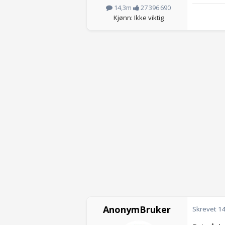
14,3m
27 396 690
Kjønn: Ikke viktig
AnonymBruker
Skrevet
14