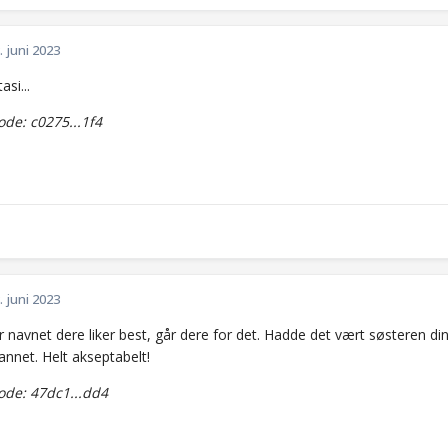
. juni 2023
asi...
de: c0275...1f4
. juni 2023
r navnet dere liker best, går dere for det. Hadde det vært søsteren di
annet. Helt akseptabelt!
de: 47dc1...dd4