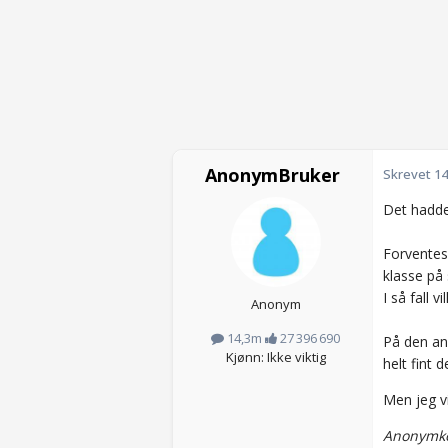
AnonymBruker
Skrevet
14
Det hadde
Forventes
klasse på 
I så fall 
Anonym
14,3m
27 396 690
På den ann
Kjønn: Ikke viktig
helt fint 
Men jeg vi
Anonymko