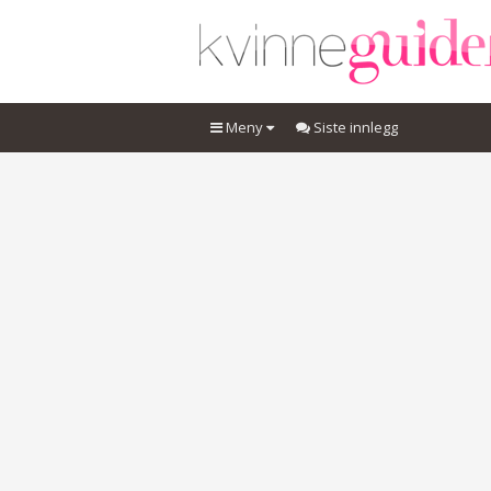
Meny
Siste innlegg