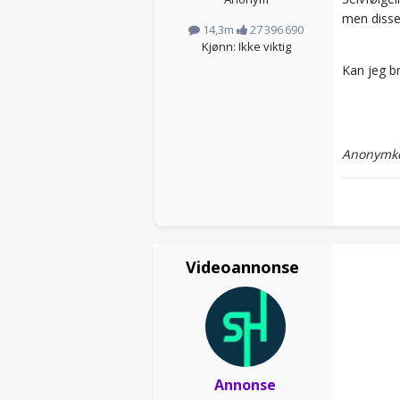
men disse
14,3m
27 396 690
Kjønn: Ikke viktig
Kan jeg b
Anonymko
Videoannonse
Annonse