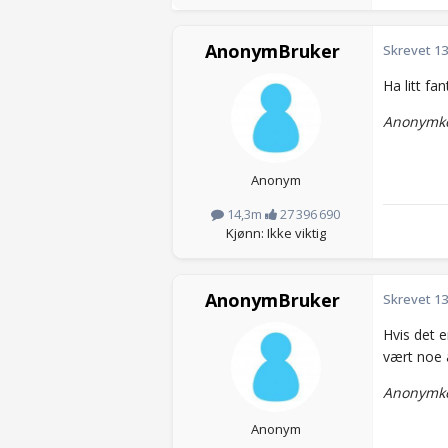
AnonymBruker
Skrevet
13
Ha litt fant
Anonymko
Anonym
14,3m
27 396 690
Kjønn: Ikke viktig
AnonymBruker
Skrevet
13
Hvis det e
vært noe 
Anonymko
Anonym