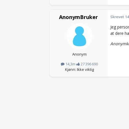
AnonymBruker
Skrevet
14
Jeg person
at dere h
Anonymko
Anonym
14,3m
27 396 690
Kjønn: Ikke viktig