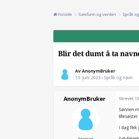
Forside
Samfunn og verden
Språk o
Blir det dumt å ta navn
Av AnonymBruker
13. juni 2023
i
Språk og navn
AnonymBruker
Skrevet
13
Sønnen mi
lillesøste
I dag fikk
Selvfølgel
Anonym