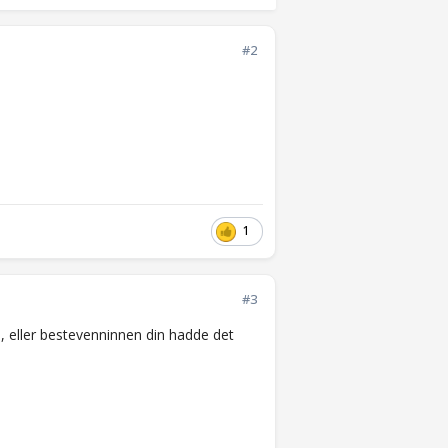
#2
1
#3
n, eller bestevenninnen din hadde det