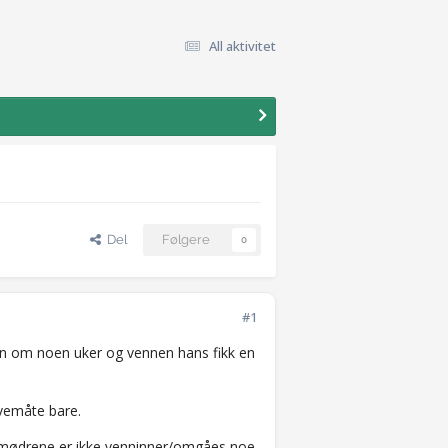
All aktivitet
Del
Følgere
0
#1
in om noen uker og vennen hans fikk en
ivemåte bare.
Vi mødrene er ikke venninner/omgåes noe,