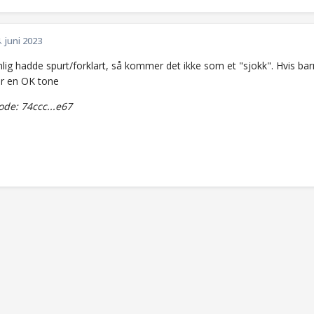
. juni 2023
lig hadde spurt/forklart, så kommer det ikke som et "sjokk". Hvis bar
ar en OK tone
de: 74ccc...e67