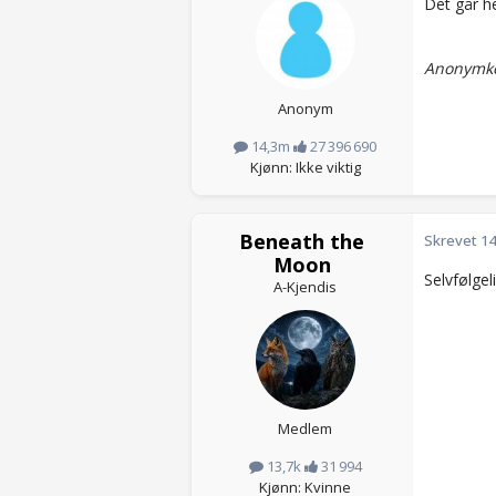
Det går he
Anonymko
Anonym
14,3m
27 396 690
Kjønn: Ikke viktig
Beneath the
Skrevet
14
Moon
Selvfølgel
A-Kjendis
Medlem
13,7k
31 994
Kjønn: Kvinne