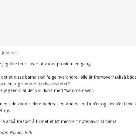
. juni 2023
 jeg ikke tenkt over at var et problem en gang.
 det at disse barna skal følge hverandre i alle år fremover? (Altså 
skolen, og samme fritidsaktiviteter?
ville jeg tenkt at det var dumt med "samme navn".
en side var det flere Andreas'er, Anders'er, Linn'er og Linda'er i min k
det og.
lle altså forsøkt å funnet et litt mindre "motenavn" til barna.
de: 955ac...976