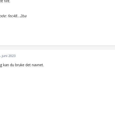
lt fint.
de: fec48...2ba
. juni 2023
ig kan du bruke det navnet.