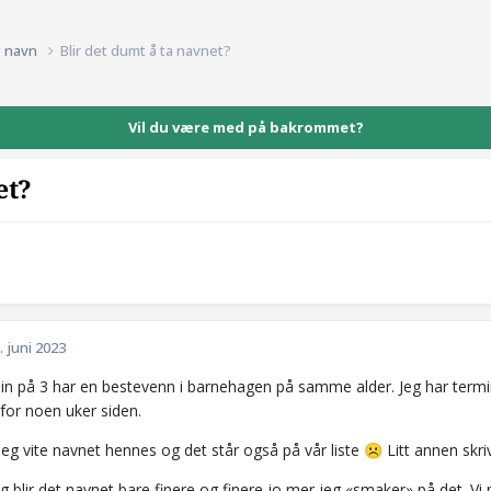
g navn
Blir det dumt å ta navnet?
Vil du være med på bakrommet?
et?
. juni 2023
n på 3 har en bestevenn i barnehagen på samme alder. Jeg har term
r for noen uker siden.
 jeg vite navnet hennes og det står også på vår liste
Litt annen skr
☹️
ig blir det navnet bare finere og finere jo mer jeg «smaker» på det. 