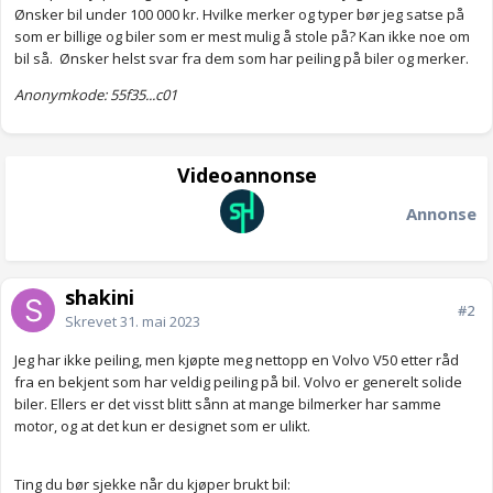
Ønsker bil under 100 000 kr. Hvilke merker og typer bør jeg satse på
som er billige og biler som er mest mulig å stole på? Kan ikke noe om
bil så. Ønsker helst svar fra dem som har peiling på biler og merker.
Anonymkode: 55f35...c01
Videoannonse
Annonse
shakini
#2
Skrevet
31. mai 2023
Jeg har ikke peiling, men kjøpte meg nettopp en Volvo V50 etter råd
fra en bekjent som har veldig peiling på bil. Volvo er generelt solide
biler. Ellers er det visst blitt sånn at mange bilmerker har samme
motor, og at det kun er designet som er ulikt.
Ting du bør sjekke når du kjøper brukt bil: