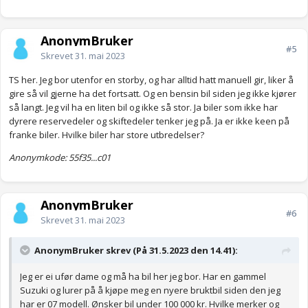
AnonymBruker
#5
Skrevet
31. mai 2023
TS her. Jeg bor utenfor en storby, og har alltid hatt manuell gir, liker å
gire så vil gjerne ha det fortsatt. Og en bensin bil siden jeg ikke kjører
så langt. Jeg vil ha en liten bil og ikke så stor. Ja biler som ikke har
dyrere reservedeler og skiftedeler tenker jeg på. Ja er ikke keen på
franke biler. Hvilke biler har store utbredelser?
Anonymkode: 55f35...c01
AnonymBruker
#6
Skrevet
31. mai 2023
AnonymBruker skrev (På 31.5.2023 den 14.41):
Jeg er ei ufør dame og må ha bil her jeg bor. Har en gammel
Suzuki og lurer på å kjøpe meg en nyere bruktbil siden den jeg
har er 07 modell. Ønsker bil under 100 000 kr. Hvilke merker og