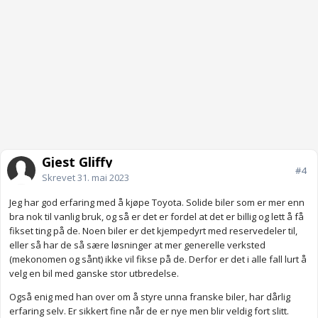
Gjest Gliffy
#4
Skrevet
31. mai 2023
Jeg har god erfaring med å kjøpe Toyota. Solide biler som er mer enn
bra nok til vanlig bruk, og så er det er fordel at det er billig og lett å få
fikset ting på de. Noen biler er det kjempedyrt med reservedeler til,
eller så har de så sære løsninger at mer generelle verksted
(mekonomen og sånt) ikke vil fikse på de. Derfor er det i alle fall lurt å
velg en bil med ganske stor utbredelse.
Også enig med han over om å styre unna franske biler, har dårlig
erfaring selv. Er sikkert fine når de er nye men blir veldig fort slitt.