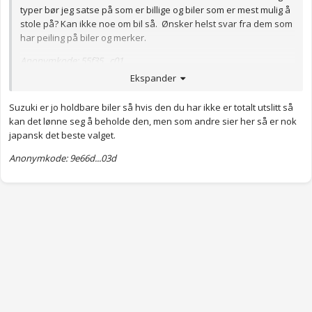
typer bør jeg satse på som er billige og biler som er mest mulig å
stole på? Kan ikke noe om bil så. Ønsker helst svar fra dem som
har peiling på biler og merker.
Anonymkode: 55f35...c01
Ekspander
Suzuki er jo holdbare biler så hvis den du har ikke er totalt utslitt så
kan det lønne seg å beholde den, men som andre sier her så er nok
japansk det beste valget.
Anonymkode: 9e66d...03d