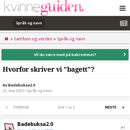
Språk og navn
»
Samfunn og verden
»
Språk og navn
Vil du være med på bakrommet?
Hvorfor skriver vi "bagett"?
Av Badebuksa2.0
23. mai 2023
i
Språk og navn
FORRIGE
Side 1 av 2
NESTE
Badebuksa2.0
#1