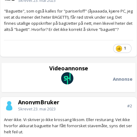
Skrevet
23. mai 2023
"Baguette", som også kalles for "pariserloff" (åjaaaada, kjære PC, jeg
vet at du mener det heter BAGETT!), får rød strek under seg. Det
finnes utallige oppskrifter på bagUetter på nett, men likevel heter det
altså "bagett". Hvorfor? Er det ikke korrekt å skrive "baguett"?
1
Videoannonse
Annonse
AnonymBruker
#2
Skrevet
23. mai 2023
Aner ikke. Vi skriver jo ikke krossang liksom. Eller resturang. Vet ikke
hvorfor akkurat baguette har fått fornorsket stavemåte, syns det ser
helt feil ut.