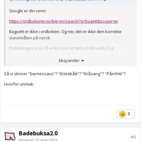
Google er din venn:
https://ordbokene.no/bm,nn/search?q=bagett&scope=ei
Baguett er ikke i ordboken. Og nei, det er ikke den korrekte
stavemåten på norsk.
Forklaringen er jo så enkel som at det er helt vanlig å gi
utenlandske ord norsk stavemåte.
Ekspander
Anonymkode: 2def3...812
Så vi skriver "bernessaus"? "Entrekått"? "Kråsang"? "Påmfritt"?
Hvorfor unntak.
3
Badebuksa2.0
#5
Skrevet
23. mai 2023