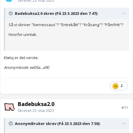
Skrevet
23. mai 2023
Badebuksa2.0 skrev (På 23.5.2023 den 7.47):
Så vi skriver "bernessaus"? "Entrekått"? "Kråsang"? "Påmfritt"?
Hvorfor unntak.
Kløtsj er det verste.
Anonymkode: ee05a...a90
2
Badebuksa2.0
#11
Skrevet
23. mai 2023
AnonymBruker skrev (På 23.5.2023 den 7.50):