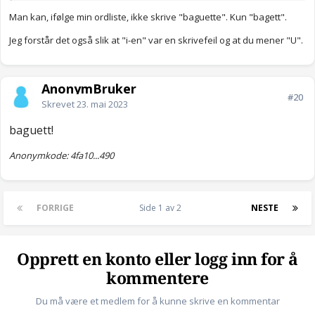
Man kan, ifølge min ordliste, ikke skrive "baguette". Kun "bagett".
Jeg forstår det også slik at "i-en" var en skrivefeil og at du mener "U".
AnonymBruker
#20
Skrevet
23. mai 2023
baguett!
Anonymkode: 4fa10...490
FORRIGE
Side 1 av 2
NESTE
Opprett en konto eller logg inn for å
kommentere
Du må være et medlem for å kunne skrive en kommentar