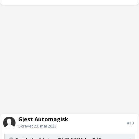
Gjest Automagisk
#13
Skrevet
23. mai 2023