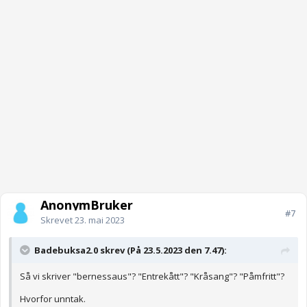
AnonymBruker
#7
Skrevet
23. mai 2023
Badebuksa2.0 skrev (På 23.5.2023 den 7.47):
Så vi skriver "bernessaus"? "Entrekått"? "Kråsang"? "Påmfritt"?
Hvorfor unntak.