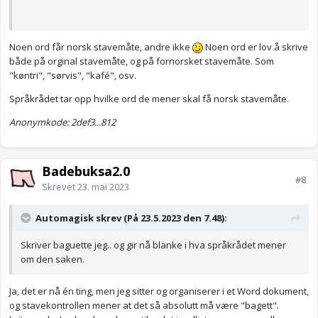
Noen ord får norsk stavemåte, andre ikke
Noen ord er lov å skrive
både på orginal stavemåte, og på fornorsket stavemåte. Som
"køntri", "sørvis", "kafé", osv.
Språkrådet tar opp hvilke ord de mener skal få norsk stavemåte.
Anonymkode: 2def3...812
Badebuksa2.0
#8
Skrevet
23. mai 2023
Automagisk skrev (På 23.5.2023 den 7.48):
Skriver baguette jeg.. og gir nå blanke i hva språkrådet mener
om den saken.
Ja, det er nå én ting, men jeg sitter og organiserer i et Word dokument,
og stavekontrollen mener at det så absolutt må være "bagett".