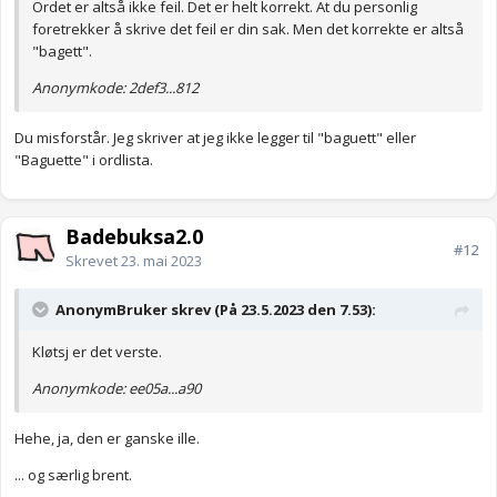
Ordet er altså ikke feil. Det er helt korrekt. At du personlig
foretrekker å skrive det feil er din sak. Men det korrekte er altså
"bagett".
Anonymkode: 2def3...812
Du misforstår. Jeg skriver at jeg ikke legger til "baguett" eller
"Baguette" i ordlista.
Badebuksa2.0
#12
Skrevet
23. mai 2023
AnonymBruker skrev (På 23.5.2023 den 7.53):
Kløtsj er det verste.
Anonymkode: ee05a...a90
Hehe, ja, den er ganske ille.
... og særlig brent.