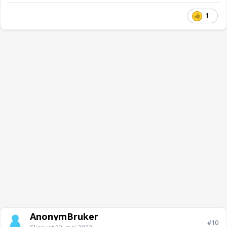
1
AnonymBruker
#10