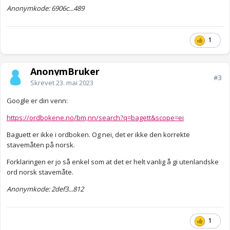
Anonymkode: 6906c...489
1
AnonymBruker
#3
Skrevet
23. mai 2023
Google er din venn:
https://ordbokene.no/bm,nn/search?q=bagett&scope=ei
Baguett er ikke i ordboken. Og nei, det er ikke den korrekte
stavemåten på norsk.
Forklaringen er jo så enkel som at det er helt vanlig å gi utenlandske
ord norsk stavemåte.
Anonymkode: 2def3...812
1