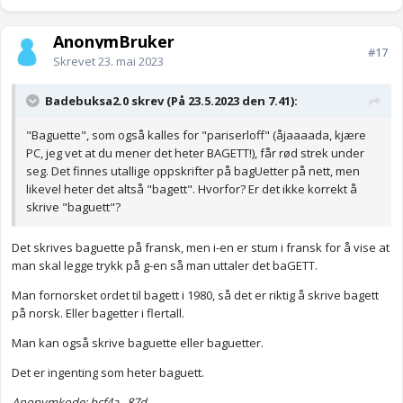
AnonymBruker
#17
Skrevet
23. mai 2023
Badebuksa2.0 skrev (På 23.5.2023 den 7.41):
"Baguette", som også kalles for "pariserloff" (åjaaaada, kjære
PC, jeg vet at du mener det heter BAGETT!), får rød strek under
seg. Det finnes utallige oppskrifter på bagUetter på nett, men
likevel heter det altså "bagett". Hvorfor? Er det ikke korrekt å
skrive "baguett"?
Det skrives baguette på fransk, men i-en er stum i fransk for å vise at
man skal legge trykk på g-en så man uttaler det baGETT.
Man fornorsket ordet til bagett i 1980, så det er riktig å skrive bagett
på norsk. Eller bagetter i flertall.
Man kan også skrive baguette eller baguetter.
Det er ingenting som heter baguett.
Anonymkode: bcf4a...87d