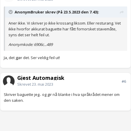
AnonymBruker skrev (På 23.5.2023 den 7.43):
Aner ikke. Vi skriver jo ikke krossang liksom. Eller resturang. Vet
ikke hvorfor akkurat baguette har fått fornorsket stavemåte,
syns det ser helt feil ut.
Anonymkode: 6906c...489
Ja, det gjør det. Ser veldig feil ut!
Gjest Automagisk
#6
Skrevet
23. mai 2023
Skriver baguette jeg.. og gir nå blanke i hva språkrådet mener om
den saken.