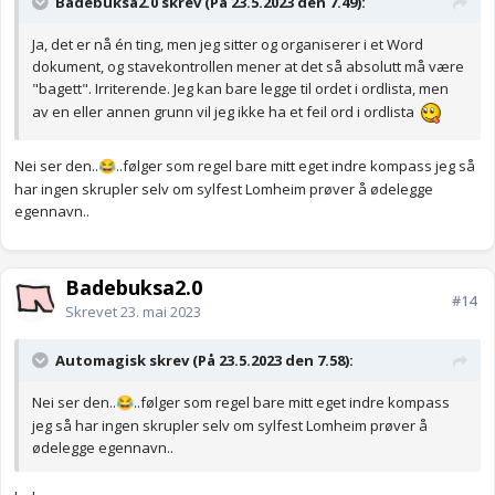
Badebuksa2.0 skrev (På 23.5.2023 den 7.49):
Ja, det er nå én ting, men jeg sitter og organiserer i et Word
dokument, og stavekontrollen mener at det så absolutt må være
"bagett". Irriterende. Jeg kan bare legge til ordet i ordlista, men
av en eller annen grunn vil jeg ikke ha et feil ord i ordlista
Nei ser den..
..følger som regel bare mitt eget indre kompass jeg så
😂
har ingen skrupler selv om sylfest Lomheim prøver å ødelegge
egennavn..
Badebuksa2.0
#14
Skrevet
23. mai 2023
Automagisk skrev (På 23.5.2023 den 7.58):
Nei ser den..
..følger som regel bare mitt eget indre kompass
😂
jeg så har ingen skrupler selv om sylfest Lomheim prøver å
ødelegge egennavn..