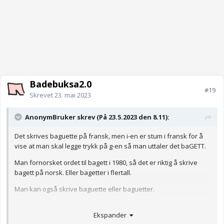
Badebuksa2.0
#19
Skrevet
23. mai 2023
AnonymBruker skrev (På 23.5.2023 den 8.11):
Det skrives baguette på fransk, men i-en er stum i fransk for å
vise at man skal legge trykk på g-en så man uttaler det baGETT.
Man fornorsket ordet til bagett i 1980, så det er riktig å skrive
bagett på norsk. Eller bagetter i flertall.
Man kan også skrive baguette eller baguetter.
Det er ingenting som heter baguett.
Ekspander
Anonymkode: bcf4a...87d