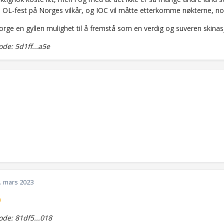
OL-fest på Norges vilkår, og IOC vil måtte etterkomme nøkterne, norsk
rge en gyllen mulighet til å fremstå som en verdig og suveren skinasj
e: 5d1ff...a5e
. mars 2023

de: 81df5...018