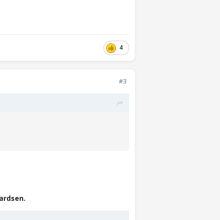
4
#3
hardsen.