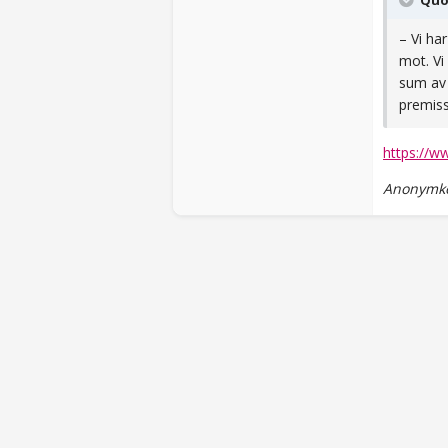
Quo
– Vi ha
mot. Vi
sum av 
premiss
https://w
Anonymkod