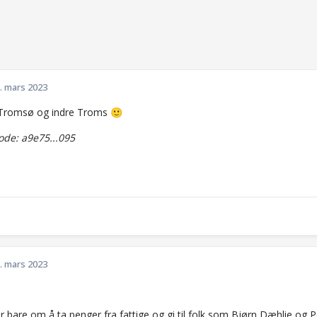
. mars 2023
 i Tromsø og indre Troms
🙂
de: a9e75...095
. mars 2023
 bare om å ta penger fra fattige og gi til folk som Bjørn Dæhlie og P