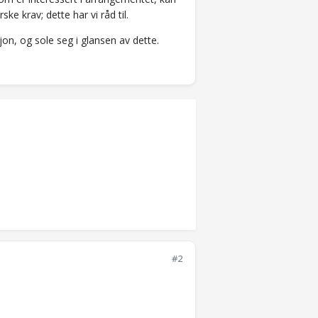
e krav; dette har vi råd til.
on, og sole seg i glansen av dette.
#2