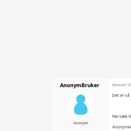
AnonymBruker
Skrevet
15
Det er så
Nei takk t
Anonym
Anonymko