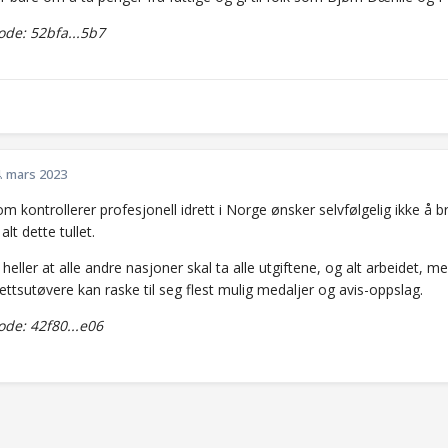
de: 52bfa...5b7
. mars 2023
 kontrollerer profesjonell idrett i Norge ønsker selvfølgelig ikke å 
alt dette tullet.
heller at alle andre nasjoner skal ta alle utgiftene, og alt arbeidet,
ettsutøvere kan raske til seg flest mulig medaljer og avis-oppslag.
de: 42f80...e06