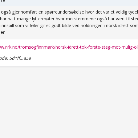
te
r også gjennomført en spørreundersøkelse hvor det var et veldig tydeli
 har hatt mange lyttermøter hvor motstemmene også har vært til stede
innspill som vi føler gir et godt bilde ved holdningen i norsk idrett som
er.
ww.nrk.no/tromsogfinnmark/norsk-idrett-tok-forste-steg-mot-mulig-
e: 5d1ff...a5e