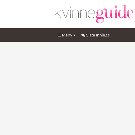
Meny
Siste innlegg