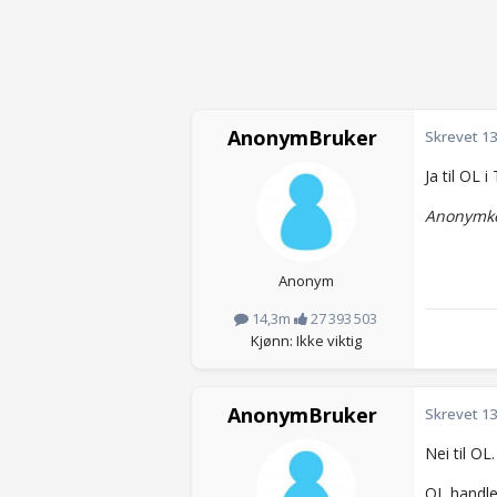
AnonymBruker
Skrevet
13
Ja til OL
Anonymko
Anonym
14,3m
27 393 503
Kjønn: Ikke viktig
AnonymBruker
Skrevet
13
Nei til OL.
OL handler