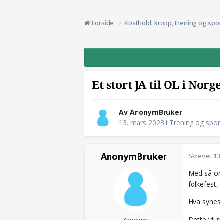
Forside
Kosthold, kropp, trening og spo
Et stort JA til OL i Norge
Av AnonymBruker
13. mars 2023
i
Trening og spor
AnonymBruker
Skrevet
13
Med så om
folkefest,
Hva synes
Dette vil 
Anonym