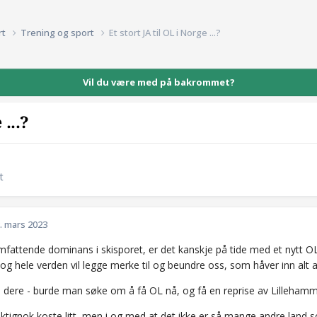
rt
Trening og sport
Et stort JA til OL i Norge ...?
Vil du være med på bakrommet?
 ...?
t
. mars 2023
fattende dominans i skisporet, er det kanskje på tide med et nytt OL 
 og hele verden vil legge merke til og beundre oss, som håver inn alt 
 dere - burde man søke om å få OL nå, og få en reprise av Lilleham
riktignok koste litt, men i og med at det ikke er så mange andre land 