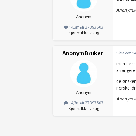
Anonymko
Anonym
14,3m
27 393 503
Kjønn: Ikke viktig
AnonymBruker
Skrevet
14
men de som
arrangere 
de ønsker 
norske idr
Anonym
Anonymko
14,3m
27 393 503
Kjønn: Ikke viktig