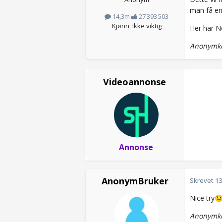
man få en 
14,3m
27 393 503
Kjønn: Ikke viktig
Her har No
Anonymkod
Videoannonse
Annonse
AnonymBruker
Skrevet
13
Nice try

Anonymko