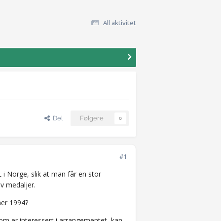
All aktivitet
Del
Følgere
0
#1
i Norge, slik at man får en stor
av medaljer.
mer 1994?
som er interessert i arrangementet, kan