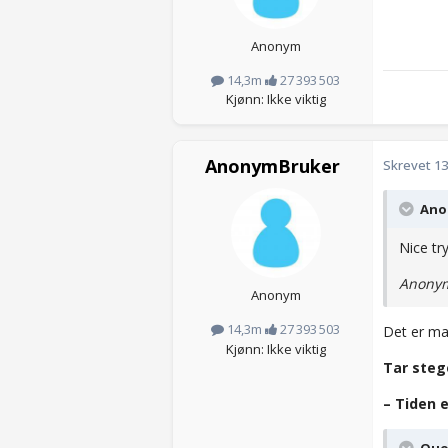
Anonym
14,3m
27 393 503
Kjønn: Ikke viktig
AnonymBruker
Skrevet
13
Anon
Nice tr
Anonym
Anonym
14,3m
27 393 503
Det er ma
Kjønn: Ikke viktig
Tar steg
– Tiden 