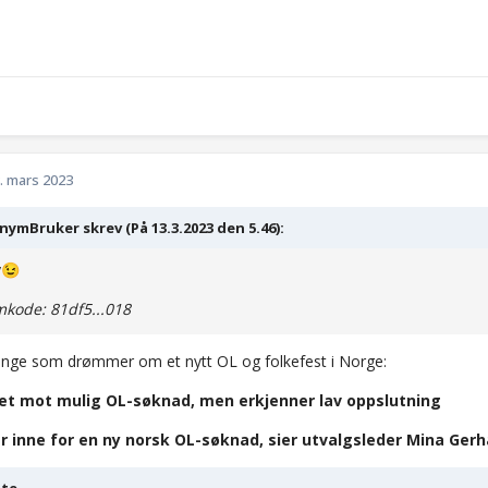
. mars 2023
ymBruker skrev (På 13.3.2023 den 5.46):
y
😉
kode: 81df5...018
nge som drømmer om et nytt OL og folkefest i Norge:
et mot mulig OL-søknad, men erkjenner lav oppslutning
er inne for en ny norsk OL-søknad, sier utvalgsleder Mina Ger