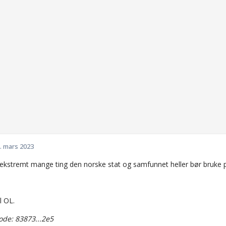
. mars 2023
 ekstremt mange ting den norske stat og samfunnet heller bør bruke 
il OL.
de: 83873...2e5