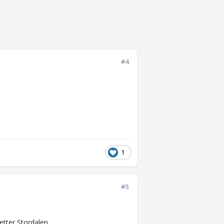
#4
1
#5
etter Stordalen.