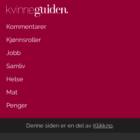
Kommentarer
Kjønnsroller
Jobb
Samliv
Helse
Mat
Penger
Denne siden er en del av
Klikk.no
.