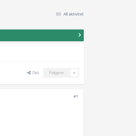
All aktivitet
Del
Følgere
0
#1