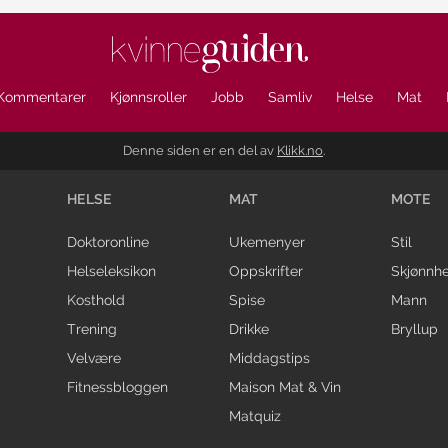
Kommentarer
Kjønnsroller
Jobb
Samliv
Helse
Mat
Denne siden er en del av
Klikk.no
.
HELSE
MAT
MOTE
Doktoronline
Ukemenyer
Stil
Helseleksikon
Oppskrifter
Skjønnhe
Kosthold
Spise
Mann
Trening
Drikke
Bryllup
Velvære
Middagstips
Fitnessbloggen
Maison Mat & Vin
Matquiz