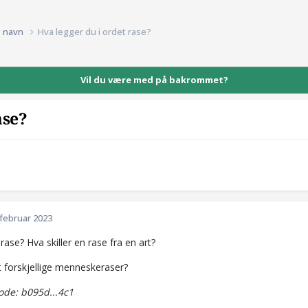
g navn
Hva legger du i ordet rase?
Vil du være med på bakrommet?
ase?
 februar 2023
rase? Hva skiller en rase fra en art?
t forskjellige menneskeraser?
de: b095d...4c1