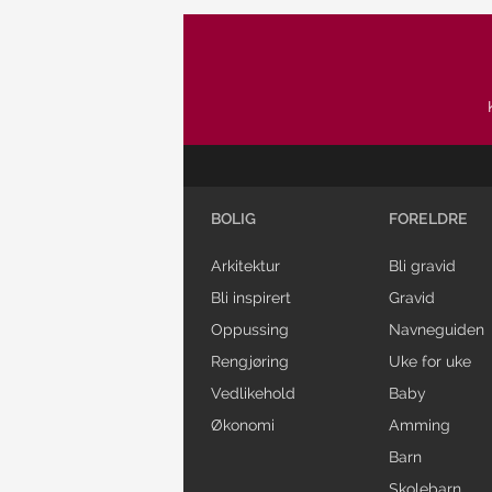
BOLIG
FORELDRE
Arkitektur
Bli gravid
Bli inspirert
Gravid
Oppussing
Navneguiden
Rengjøring
Uke for uke
Vedlikehold
Baby
Økonomi
Amming
Barn
Skolebarn