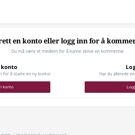
ett en konto eller logg inn for å komme
Du må være et medlem for å kunne skrive en kommentar
 konto
Log
n for å starte en ny konto!
Har du allerede en
n konto
Logg
g navn
Hva legger du i ordet rase?