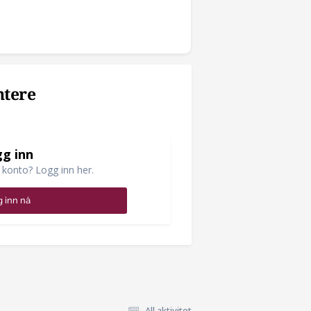
ntere
g inn
 konto? Logg inn her.
 inn nå
All aktivitet