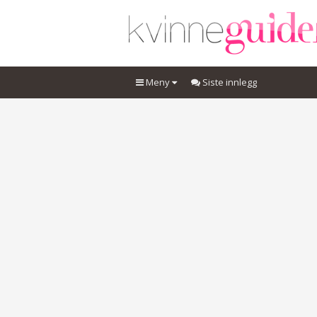
Meny
Siste innlegg