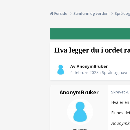
Forside
Samfunn og verden
Språk o
Hva legger du i ordet r
Av AnonymBruker
4. februar 2023
i
Språk og navn
AnonymBruker
Skrevet
4.
Hva er en 
Finnes de
Anonymko
Anonym