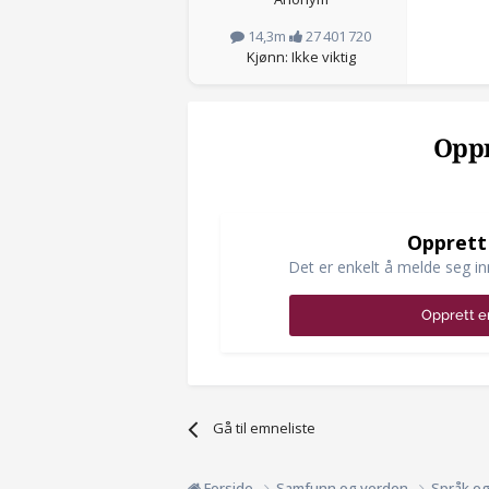
14,3m
27 401 720
Kjønn: Ikke viktig
Oppr
Opprett
Det er enkelt å melde seg in
Opprett e
Gå til emneliste
Forside
Samfunn og verden
Språk o