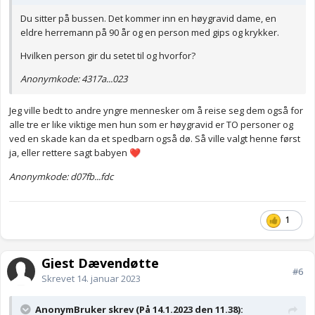
Du sitter på bussen. Det kommer inn en høygravid dame, en
eldre herremann på 90 år og en person med gips og krykker.
Hvilken person gir du setet til og hvorfor?
Anonymkode: 4317a...023
Jeg ville bedt to andre yngre mennesker om å reise seg dem også for
alle tre er like viktige men hun som er høygravid er TO personer og
ved en skade kan da et spedbarn også dø. Så ville valgt henne først
ja, eller rettere sagt babyen
❤️
Anonymkode: d07fb...fdc
1
Gjest Dævendøtte
#6
Skrevet
14. januar 2023
AnonymBruker skrev (På 14.1.2023 den 11.38):