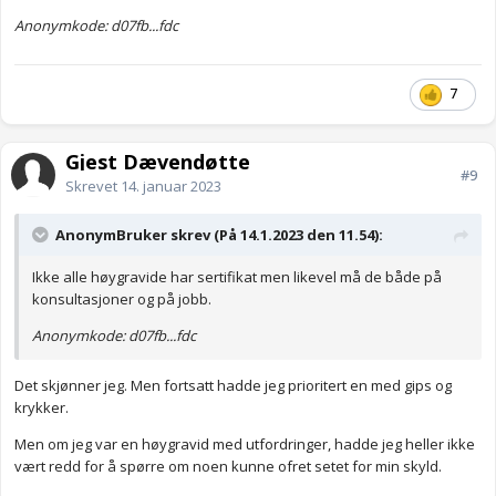
Anonymkode: d07fb...fdc
7
Gjest Dævendøtte
#9
Skrevet
14. januar 2023
AnonymBruker skrev (På 14.1.2023 den 11.54):
Ikke alle høygravide har sertifikat men likevel må de både på
konsultasjoner og på jobb.
Anonymkode: d07fb...fdc
Det skjønner jeg. Men fortsatt hadde jeg prioritert en med gips og
krykker.
Men om jeg var en høygravid med utfordringer, hadde jeg heller ikke
vært redd for å spørre om noen kunne ofret setet for min skyld.