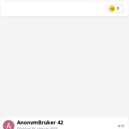
3
AnonymBruker 42
#19
Skrevet
15. januar 2023