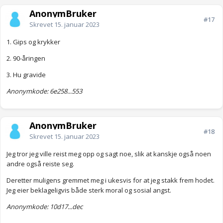
AnonymBruker
#17
Skrevet
15. januar 2023
1. Gips og krykker
2. 90-åringen
3. Hu gravide
Anonymkode: 6e258...553
AnonymBruker
#18
Skrevet
15. januar 2023
Jeg tror jeg ville reist meg opp og sagt noe, slik at kanskje også noen
andre også reiste seg.
Deretter muligens gremmet meg i ukesvis for at jeg stakk frem hodet.
Jeg eier beklageligvis både sterk moral og sosial angst.
Anonymkode: 10d17...dec