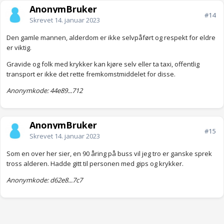
AnonymBruker
#14
Skrevet
14. januar 2023
Den gamle mannen, alderdom er ikke selvpåført og respekt for eldre
er viktig.
Gravide og folk med krykker kan kjøre selv eller ta taxi, offentlig
transport er ikke det rette fremkomstmiddelet for disse.
Anonymkode: 44e89...712
AnonymBruker
#15
Skrevet
14. januar 2023
Som en over her sier, en 90 åring på buss vil jeg tro er ganske sprek
tross alderen. Hadde gitt til personen med gips og krykker.
Anonymkode: d62e8...7c7