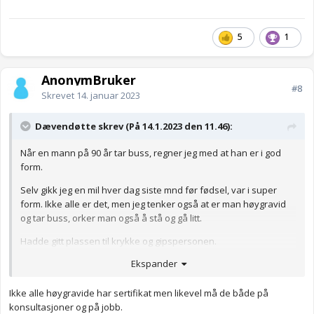
5
1
AnonymBruker
#8
Skrevet
14. januar 2023
Dævendøtte skrev (På 14.1.2023 den 11.46):
Når en mann på 90 år tar buss, regner jeg med at han er i god
form.
Selv gikk jeg en mil hver dag siste mnd før fødsel, var i super
form. Ikke alle er det, men jeg tenker også at er man høygravid
og tar buss, orker man også å stå og gå litt.
Hadde gitt plassen til krykke og gipspersonen.
Ekspander
Ikke alle høygravide har sertifikat men likevel må de både på
konsultasjoner og på jobb.