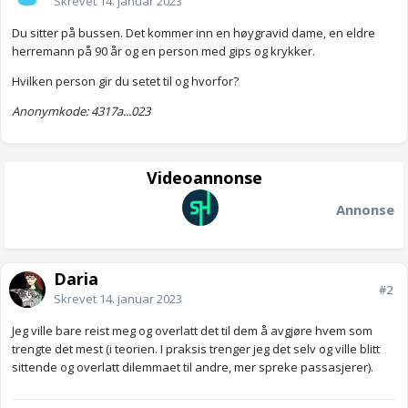
Skrevet
14. januar 2023
Du sitter på bussen. Det kommer inn en høygravid dame, en eldre
herremann på 90 år og en person med gips og krykker.
Hvilken person gir du setet til og hvorfor?
Anonymkode: 4317a...023
Videoannonse
Annonse
Daria
#2
Skrevet
14. januar 2023
Jeg ville bare reist meg og overlatt det til dem å avgjøre hvem som
trengte det mest (i teorien. I praksis trenger jeg det selv og ville blitt
sittende og overlatt dilemmaet til andre, mer spreke passasjerer).