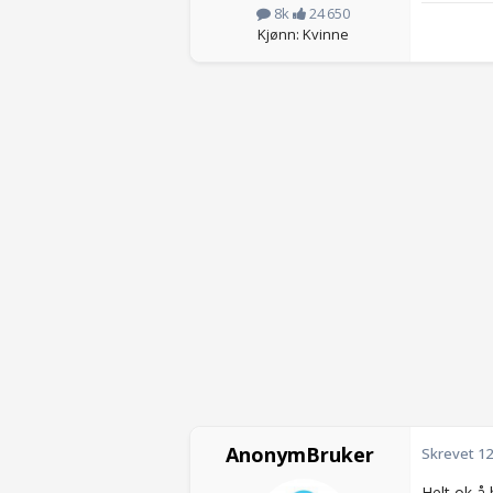
8k
24 650
Kjønn: Kvinne
AnonymBruker
Skrevet
12
Helt ok å