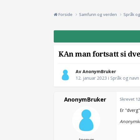
Forside
Samfunn og verden
Språk o
KAn man fortsatt si dv
Av AnonymBruker
12. januar 2023
i
Språk og navn
AnonymBruker
Skrevet
12
Er "dverg"
Anonymkod
Anonym