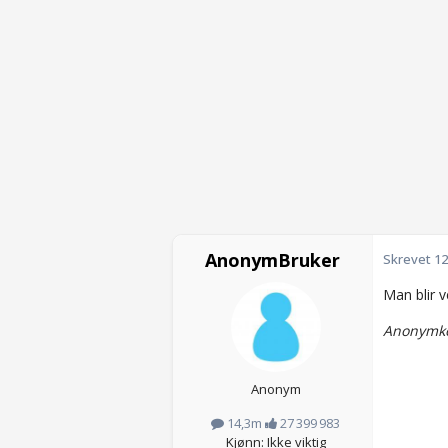
AnonymBruker
Skrevet
12
Man blir v
Anonymko
Anonym
14,3m
27 399 983
Kjønn: Ikke viktig