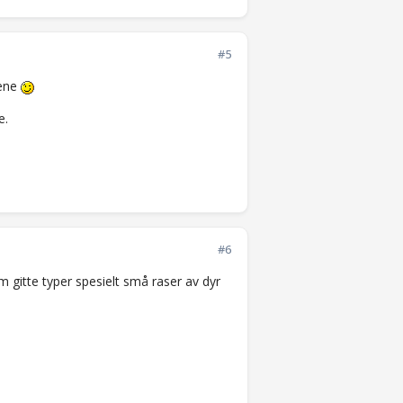
#5
lene
e.
#6
gitte typer spesielt små raser av dyr