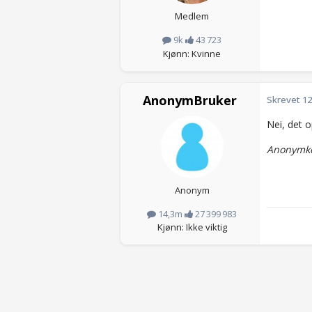
Medlem
9k
43 723
Kjønn: Kvinne
AnonymBruker
Skrevet
12
Nei, det o
Anonymkod
Anonym
14,3m
27 399 983
Kjønn: Ikke viktig