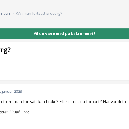
g navn
KAn man fortsatt si dverg?
Vil du være med på bakrommet?
erg?
. januar 2023
 et ord man fortsatt kan bruke? Eller er det nå forbudt? Når var det o
e: 233af...1cc