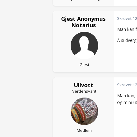
Gjest Anonymus
Skrevet
12
Notarius
Man kan f
Å si dver
Gjest
Ullvott
Skrevet
12
Verdensvant
Man kan, 
og mini-ut
Medlem