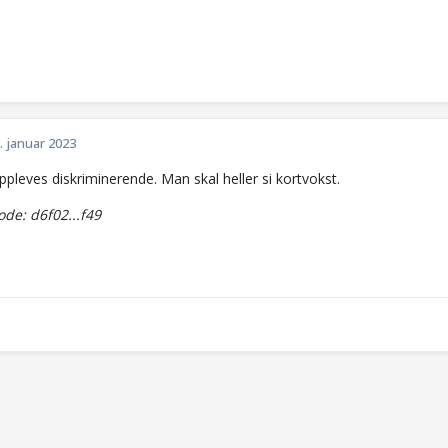
. januar 2023
ppleves diskriminerende. Man skal heller si kortvokst.
e: d6f02...f49