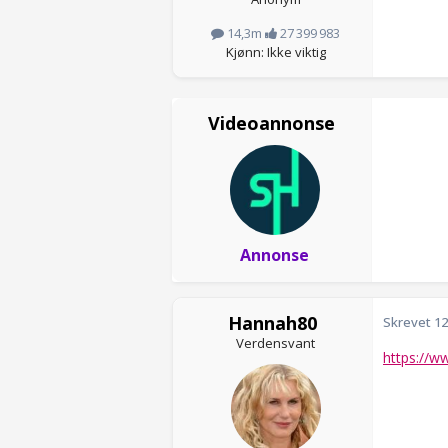
14,3m
27 399 983
Kjønn: Ikke viktig
Videoannonse
Annonse
Hannah80
Skrevet
12
Verdensvant
https://w