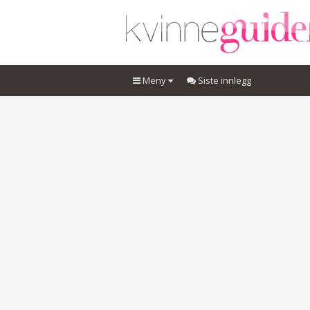
Meny
Siste innlegg