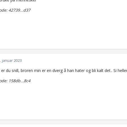
de: 42739...d37
. januar 2023
t er du snill, broren min er en dverg å han hater og bli kalt det.. Si helle
de: 158db...8c4