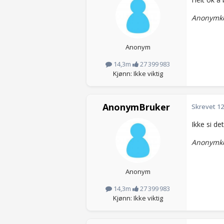
Anonymko
Anonym
14,3m
27 399 983
Kjønn: Ikke viktig
AnonymBruker
Skrevet
12
Ikke si de
Anonymko
Anonym
14,3m
27 399 983
Kjønn: Ikke viktig