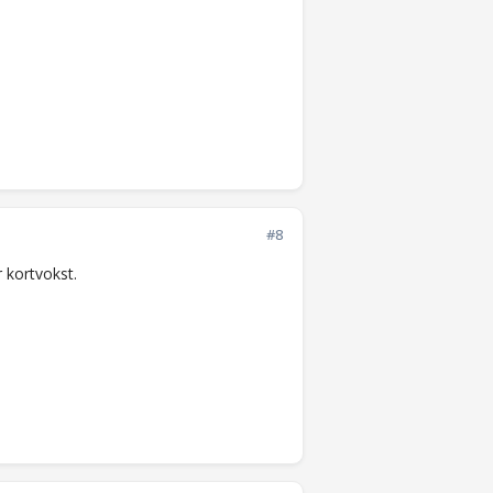
#8
r kortvokst.