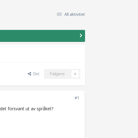
All aktivitet
Del
Følgere
0
#1
rdet forsvant ut av språket?