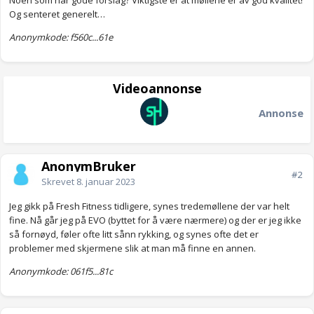
Noen som har gode forslag? Viktigste er at møllene er av god kvalitet!
Og senteret generelt…
Anonymkode: f560c...61e
Videoannonse
Annonse
AnonymBruker
#2
Skrevet
8. januar 2023
Jeg gikk på Fresh Fitness tidligere, synes tredemøllene der var helt
fine. Nå går jeg på EVO (byttet for å være nærmere) og der er jeg ikke
så fornøyd, føler ofte litt sånn rykking, og synes ofte det er
problemer med skjermene slik at man må finne en annen.
Anonymkode: 061f5...81c