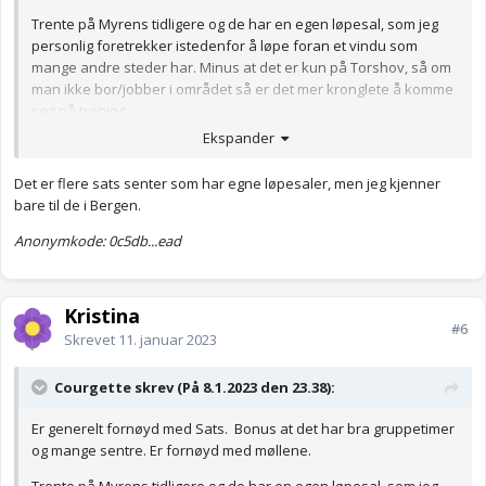
Trente på Myrens tidligere og de har en egen løpesal, som jeg
personlig foretrekker istedenfor å løpe foran et vindu som
mange andre steder har. Minus at det er kun på Torshov, så om
man ikke bor/jobber i området så er det mer kronglete å komme
seg på trening.
Ekspander
Det er flere sats senter som har egne løpesaler, men jeg kjenner
bare til de i Bergen.
Anonymkode: 0c5db...ead
Kristina
#6
Skrevet
11. januar 2023
Courgette skrev (På 8.1.2023 den 23.38):
Er generelt fornøyd med Sats. Bonus at det har bra gruppetimer
og mange sentre. Er fornøyd med møllene.