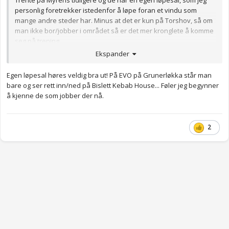
Trente på Myrens tidligere og de har en egen løpesal, som jeg
personlig foretrekker istedenfor å løpe foran et vindu som
mange andre steder har. Minus at det er kun på Torshov, så om
man ikke bor/jobber i området så er det mer kronglete å komme
seg på trening.
Ekspander
Egen løpesal høres veldig bra ut! På EVO på Grunerløkka står man
bare og ser rett inn/ned på Bislett Kebab House... Føler jeg begynner
å kjenne de som jobber der nå.
2