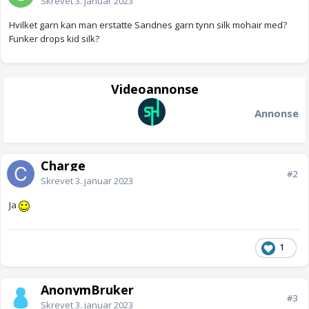
Skrevet
3. januar 2023
Hvilket garn kan man erstatte Sandnes garn tynn silk mohair med?
Funker drops kid silk?
Videoannonse
Annonse
Charge
#2
Skrevet
3. januar 2023
Ja
1
AnonymBruker
#3
Skrevet
3. januar 2023