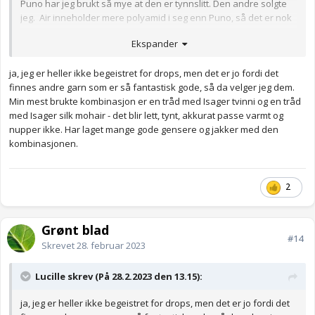
Puno har jeg brukt så mye at den er tynnslitt. Den andre solgte
jeg. Air inneholder mere polyamid i seg enn Puno, så det er nok
der forskjellen ligger. Men det er personlig preferanse, betyr
Ekspander
ikke at det er galt med Drops.
Jeg liker heller ikke så godt Sandnes, foretrekker Rauma, Isager,
ja, jeg er heller ikke begeistret for drops, men det er jo fordi det
CaMaRose, JJH design, Hillesvåg..
finnes andre garn som er så fantastisk gode, så da velger jeg dem.
Min mest brukte kombinasjon er en tråd med Isager tvinni og en tråd
Akkurat nå strikker jeg Novice sweater -chunky edition med 1
med Isager silk mohair - det blir lett, tynt, akkurat passe varmt og
tråd Alpaca 3 fra Isager+ 1 tråd silk mohair fra Isager yarn. En
nupper ikke. Har laget mange gode gensere og jakker med den
utrolig godt kombinasjon, veldig godt garn å strikke med. Denne
kombinasjonen.
blir nok en favoritt
2
Grønt blad
#14
Skrevet
28. februar 2023
Lucille skrev (På 28.2.2023 den 13.15):
ja, jeg er heller ikke begeistret for drops, men det er jo fordi det