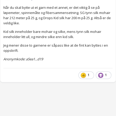
Når du skal bytte ut et garn med et annet, er det viktig å se på
løpemeter, spinnemåte og fibersammensetning. SG tynn silk mohair
har 212 meter på 25 g, og Drops Kid silk har 200 m på 25 g. Altså er de
veldig like.
Kid silk inneholder bare mohair og silke, mens tynn silk mohair
inneholder litt ull, og mindre silke enn kid silk.
Jeg mener disse to garnene er såpass like at de fint kan byttes i en
oppskrift.
Anonymkode: a5ea1...d19
1
1