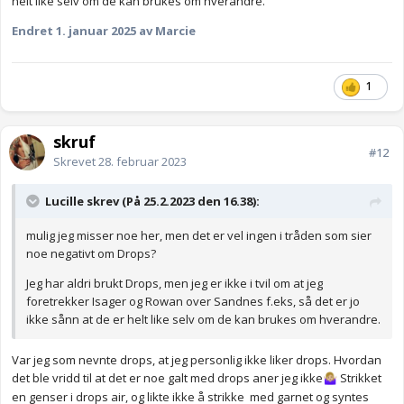
helt like selv om de kan brukes om hverandre.
Endret
1. januar 2025
av Marcie
1
skruf
#12
Skrevet
28. februar 2023
Lucille skrev (På 25.2.2023 den 16.38):
mulig jeg misser noe her, men det er vel ingen i tråden som sier
noe negativt om Drops?
Jeg har aldri brukt Drops, men jeg er ikke i tvil om at jeg
foretrekker Isager og Rowan over Sandnes f.eks, så det er jo
ikke sånn at de er helt like selv om de kan brukes om hverandre.
Var jeg som nevnte drops, at jeg personlig ikke liker drops. Hvordan
det ble vridd til at det er noe galt med drops aner jeg ikke
Strikket
🤷🏼‍♀️
en genser i drops air, og likte ikke å strikke med garnet og syntes