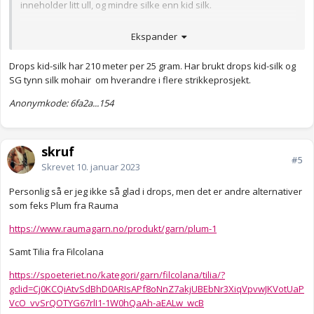
inneholder litt ull, og mindre silke enn kid silk.
Jeg mener disse to garnene er såpass like at de fint kan byttes i
Ekspander
en oppskrift.
Anonymkode: a5ea1...d19
Drops kid-silk har 210 meter per 25 gram. Har brukt drops kid-silk og
SG tynn silk mohair om hverandre i flere strikkeprosjekt.
Anonymkode: 6fa2a...154
skruf
#5
Skrevet
10. januar 2023
Personlig så er jeg ikke så glad i drops, men det er andre alternativer
som feks Plum fra Rauma
https://www.raumagarn.no/produkt/garn/plum-1
Samt Tilia fra Filcolana
https://spoeteriet.no/kategori/garn/filcolana/tilia/?
gclid=Cj0KCQiAtvSdBhD0ARIsAPf8oNnZ7akjUBEbNr3XiqVpvwJKVotUaP
VcO_vvSrQOTYG67rlI1-1W0hQaAh-aEALw_wcB