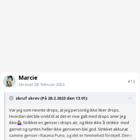
Marcie
#13
Skrevet
28. februar 2023
skruf skrev (På 28.2.2023 den 13.01):
Var jeg som nevnte drops, at jeg personlig ikke liker drops.
Hvordan det ble vridd til at det er noe galt med drops aner jeg
ikke
Strikket en genser i drops air, og likte ikke å strikke med
🤷🏼‍♀️
garnet og syntes heller ikke genseren ble god. Strikket akkurat
samme genser i Rauma Puno, og det er himmelvid forskjell. Den i