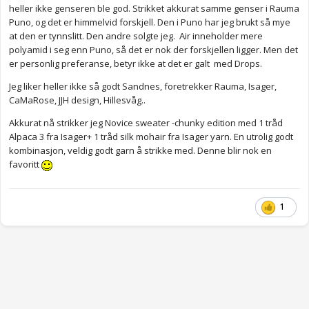
heller ikke genseren ble god. Strikket akkurat samme genser i Rauma
Puno, og det er himmelvid forskjell. Den i Puno har jeg brukt så mye
at den er tynnslitt. Den andre solgte jeg. Air inneholder mere
polyamid i seg enn Puno, så det er nok der forskjellen ligger. Men det
er personlig preferanse, betyr ikke at det er galt med Drops.
Jeg liker heller ikke så godt Sandnes, foretrekker Rauma, Isager,
CaMaRose, JJH design, Hillesvåg..
Akkurat nå strikker jeg Novice sweater -chunky edition med 1 tråd
Alpaca 3 fra Isager+ 1 tråd silk mohair fra Isager yarn. En utrolig godt
kombinasjon, veldig godt garn å strikke med. Denne blir nok en
favoritt
1