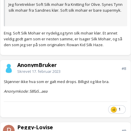
Jeg foretrekker Soft Silk mohair fra Knitting for Olive. Synes Tynn
silk mohair fra Sandnes klør. Soft silk mohair er bare supermyk.
Enig. Soft Silk Mohair er nydelig,og tynn silk mohair klør. Et annet
veldig godt garn som er nesten samme, er Isager Silk Mohair, og så
den som jeg ser på som originalen: Rowan Kid Silk Haze.
AnonymBruker
#8
Skrevet
17. februar 2023
Skjønner ikke hva som er galt med drops. Billigst og like bra.
Anonymkode: 58fa5...aea
1
Peggy-Lovise
#9