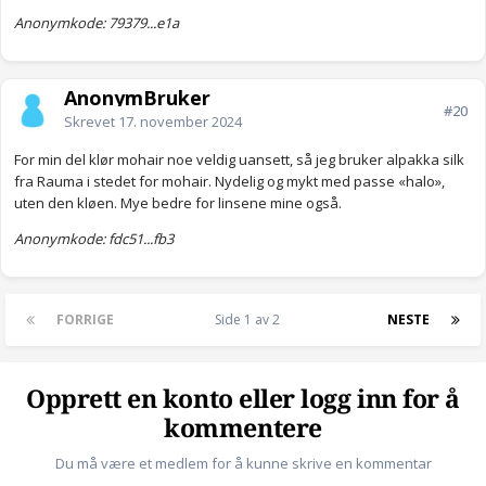
Anonymkode: 79379...e1a
AnonymBruker
#20
Skrevet
17. november 2024
For min del klør mohair noe veldig uansett, så jeg bruker alpakka silk
fra Rauma i stedet for mohair. Nydelig og mykt med passe «halo»,
uten den kløen. Mye bedre for linsene mine også.
Anonymkode: fdc51...fb3
FORRIGE
Side 1 av 2
NESTE
Opprett en konto eller logg inn for å
kommentere
Du må være et medlem for å kunne skrive en kommentar