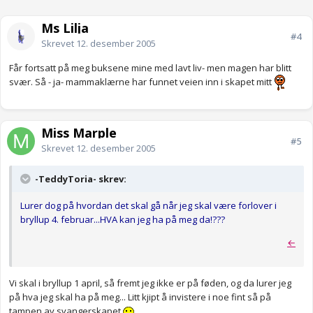
Ms Lilja
#4
Skrevet
12. desember 2005
Får fortsatt på meg buksene mine med lavt liv- men magen har blitt
svær. Så - ja- mammaklærne har funnet veien inn i skapet mitt
Miss Marple
#5
Skrevet
12. desember 2005
-TeddyToria- skrev:
Lurer dog på hvordan det skal gå når jeg skal være forlover i
bryllup 4. februar...HVA kan jeg ha på meg da!???
←
Vi skal i bryllup 1 april, så fremt jeg ikke er på føden, og da lurer jeg
på hva jeg skal ha på meg... Litt kjipt å invistere i noe fint så på
tampen av svangerskapet