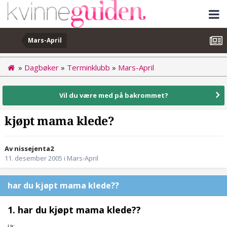
Mars-April
»
Dagbøker
»
Terminklubb
»
Mars-April
Vil du være med på bakrommet?
kjøpt mama klede?
Av nissejenta2
11. desember 2005
i
Mars-April
har du kjøpt mama klede??
1. har du kjøpt mama klede??
ja: