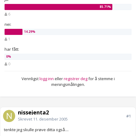
6
nei:
1
har fått:
0
Vennligst
logg inn
eller
registrer deg
for å stemme i
meningsmålingen.
nissejenta2
#1
Skrevet
11. desember 2005
tenkte jeg skulle prøve ditta også....