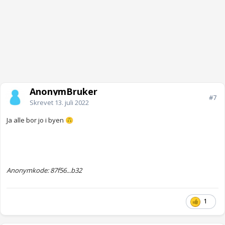
AnonymBruker
#7
Skrevet
13. juli 2022
Ja alle bor jo i byen
🙃
Anonymkode: 87f56...b32
1