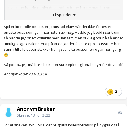
Hvis man hadde doblet drivstoffutgiftene kunne man ha brukt
pengene til gratis kollektivtransport.
Ekspander
Ville du hatt 50 kr literen hvis det var gratis med kollektiv?
Spiller liten rolle om det er gratis kollektiv når det ikke finnes en
eneste buss som går i nærheten av meg. Hadde jeg bodd i sentrum
så hadde jeg brukt kollektiv mer uansett, men slik jeg bor nå så er det
umulig. Og jeg tviler sterkt på at de gidder å sette opp i bussrute her
sånn i tilfelle et par stykker har lyst til å ta bussen en og annen gang
😅
Så jadda…jeg må bare bite i det sure eplet og betale dyrt for drivstoff
Anonymkode: 78318...658
2
AnonymBruker
#5
Skrevet
13. juli 2022
For et snevert syn... Skal det bli gratis kollektivtrafikk på bygda også