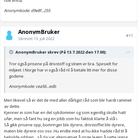
nok ennå.
Anonymkode: d9e8f...255
AnonymBruker
#11
Skrevet
13. juli 2022
AnonymBruker skrev (På 13.7.2022 den 17.00):
Tror også prisene på drivstoff og strøm er bra. Spesielt for
miljøet. I Norge har vi også råd ril å betale litt mer for disse
godene.
Anonymkode: cea56...edb
Men likevel så er det de med aller dårligst råd som blir hardt rammet
av dette.
Kjenner ei som har en del sykdommer og som egentlig skulle hatt
ufør, men så fant hu seg en jobb som hu faktisk klarte å stå i.
Så gikk prisene opp, bomringer ble dyrere, drivstoffet ble dyrere,
maten ble dyrere osv osv. Hu endte med at hu ikke hadde råd til å
beholde jobben…så da var alternativet å ringe legen å sette igang