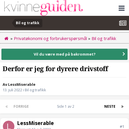
Bil og trafikk
»
Privatøkonomi og forbrukerspørsmål
»
Bil og trafikk
Vil du være med på bakrommet?
Derfor er jeg for dyrere drivstoff
Av LessMiserable
13. juli 2022
i
Bil og trafikk
FORRIGE
Side 1 av 2
NESTE
LessMiserable
#1