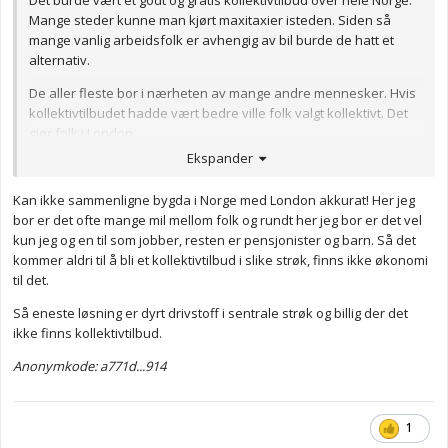
Det burde vært et godt og gratis kollektivtilbud over hele Norge.
Mange steder kunne man kjørt maxitaxier isteden. Siden så
mange vanlig arbeidsfolk er avhengig av bil burde de hatt et
alternativ.
De aller fleste bor i nærheten av mange andre mennesker. Hvis
kollektivtilbudet hadde vært bedre ville folk valgt kollektivt. Det
gjør folk i London.
Ekspander
Kan ikke sammenligne bygda i Norge med London akkurat! Her jeg
bor er det ofte mange mil mellom folk og rundt her jeg bor er det vel
kun jeg og en til som jobber, resten er pensjonister og barn. Så det
kommer aldri til å bli et kollektivtilbud i slike strøk, finns ikke økonomi
til det.
Så eneste løsning er dyrt drivstoff i sentrale strøk og billig der det
ikke finns kollektivtilbud.
Anonymkode: a771d...914
1