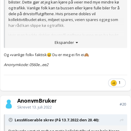
bilister. Dette gjør at jeg kan kjøre på veier med mye mindre kø
og trafikk. Vanlige folk kan ta bussen eller kjøre fulle biler for å
dele på drivstoffutgiftene. Hvis prisene dobles vil
kollektivtilbudet økes, miljøet spares, veien spares og jeg som
har råd kan slippe kø og trafikk.
Hvis man hadde doblet drivstoffutgiftene kunne man ha brukt
pengene til gratis kollektivtransport.
Ekspander
Ville du hatt 50 kr literen hvis det var gratis med kollektiv?
Og «vanlige folk» faktisk
Du er meg ei fin ei
😅
🙈
Anonymkode: 0560e...ee2
1
AnonymBruker
#20
Skrevet
13. juli 2022
LessMiserable skrev (På 13.7.2022 den 20.40):