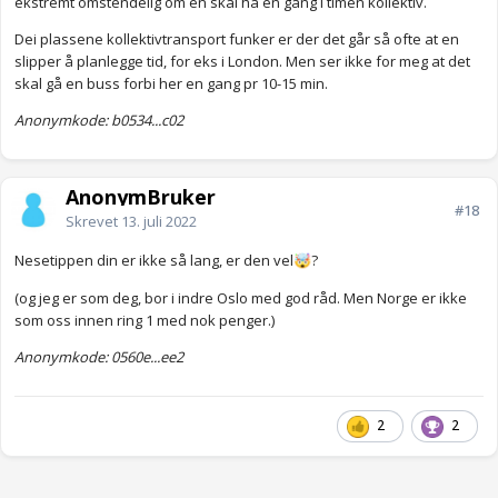
ekstremt omstendelig om en skal ha en gang i timen kollektiv.
Dei plassene kollektivtransport funker er der det går så ofte at en
slipper å planlegge tid, for eks i London. Men ser ikke for meg at det
skal gå en buss forbi her en gang pr 10-15 min.
Anonymkode: b0534...c02
AnonymBruker
#18
Skrevet
13. juli 2022
Nesetippen din er ikke så lang, er den vel
?
🤯
(og jeg er som deg, bor i indre Oslo med god råd. Men Norge er ikke
som oss innen ring 1 med nok penger.)
Anonymkode: 0560e...ee2
2
2