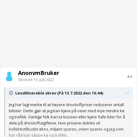
AnonymBruker
#4
Skrevet
13. juli 2022
LessMiserable skrev (På 13.7.2022 den 16.44):
Jeg har lagt merke til at høyere drivstoffpriser reduserer antall
bilister. Dette gjør at jeg kan kjøre på veier med mye mindre kø
og trafikk. Vanlige folk kan ta bussen eller kjøre fulle biler for å
dele på drivstoffutgiftene. Hvis prisene dobles vil
kollektivtilbudet økes, miljøet spares, veien spares og jeg som
har råd kan slippe kø og trafikk.