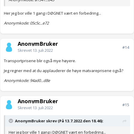
Her jeg bor ville 1 gang i DØGNET vært en forbedring...
Anonymkode: 05c5c...e72
AnonymBruker
#14
Skrevet
13. juli 2022
Transportprisene blir også mye høyere.
Jeg regner med at du applauderer de høye matvareprisene også?
Anonymkode: 94ad0...d8e
AnonymBruker
#15
Skrevet
13. juli 2022
AnonymBruker skrev (På 13.7.2022 den 18.46):
Her jeg bor ville 1 gang i DØGNET vært en forbedring...