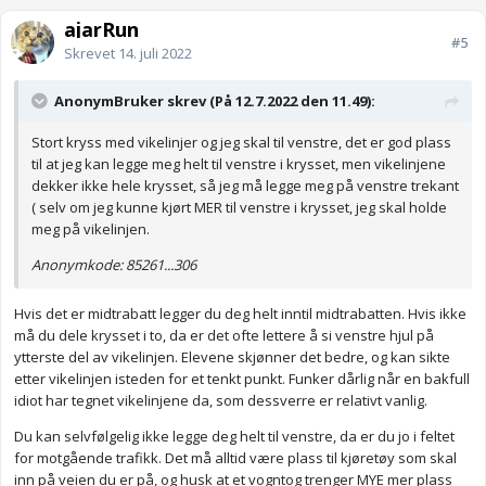
ajarRun
#5
Skrevet
14. juli 2022
AnonymBruker skrev (På 12.7.2022 den 11.49):
Stort kryss med vikelinjer og jeg skal til venstre, det er god plass
til at jeg kan legge meg helt til venstre i krysset, men vikelinjene
dekker ikke hele krysset, så jeg må legge meg på venstre trekant
( selv om jeg kunne kjørt MER til venstre i krysset, jeg skal holde
meg på vikelinjen.
Anonymkode: 85261...306
Hvis det er midtrabatt legger du deg helt inntil midtrabatten. Hvis ikke
må du dele krysset i to, da er det ofte lettere å si venstre hjul på
ytterste del av vikelinjen. Elevene skjønner det bedre, og kan sikte
etter vikelinjen isteden for et tenkt punkt. Funker dårlig når en bakfull
idiot har tegnet vikelinjene da, som dessverre er relativt vanlig.
Du kan selvfølgelig ikke legge deg helt til venstre, da er du jo i feltet
for motgående trafikk. Det må alltid være plass til kjøretøy som skal
inn på veien du er på, og husk at et vogntog trenger MYE mer plass