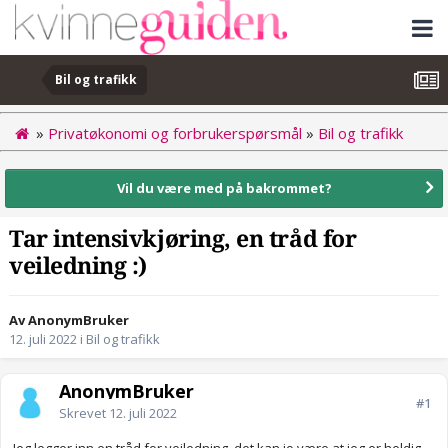
Bil og trafikk
»
Privatøkonomi og forbrukerspørsmål
»
Bil og trafikk
Vil du være med på bakrommet?
Tar intensivkjøring, en tråd for
veiledning :)
Av AnonymBruker
12. juli 2022
i
Bil og trafikk
AnonymBruker
#1
Skrevet
12. juli 2022