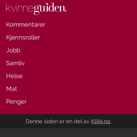
Kommentarer
Kjønnsroller
Jobb
Samliv
Helse
Mat
Penger
Denne siden er en del av
Klikk.no
.