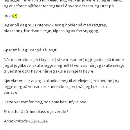
Jeg legger inn en tråd for veiledning, det kan jo være at jeg er heldig
og at erfarne sjåfører tar seg tid til å svare dersom jeg lurer på
noe.
Jeg er på dag nr 2 i intensiv kjøring, holder på med rattgrep,
plassering, blindsone, tegn, tilpassing av fart&rygging.
Spørsmål jeg lurer på så langt:
Når det er vikelinjer i krysset ( slike trekanter ) og jeg viker, så trodde
jeg at jeg likevel skulle legge meg helt til venstre når jeg skulle svinge
til venstre og til høyre når jeg skulle svinge til høyre,
Kjørelærer sier at jeg skal holde meg til vikelinjen ( trekantene ) og
legge meg på venstre trekant ( vikelinjen ) når jeg f,eks skal til
venstre.
Dette var nytt for meg, noe som kan utfylle noe?
Er det for å få mer plass og oversikt?
Anonymkode: 85261...306