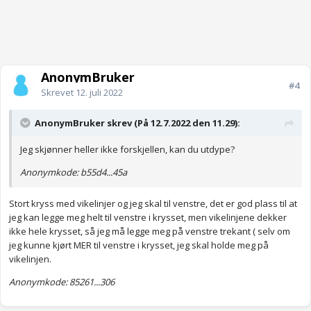
AnonymBruker
#4
Skrevet
12. juli 2022
AnonymBruker skrev (På 12.7.2022 den 11.29):
Jeg skjønner heller ikke forskjellen, kan du utdype?
Anonymkode: b55d4...45a
Stort kryss med vikelinjer og jeg skal til venstre, det er god plass til at
jeg kan legge meg helt til venstre i krysset, men vikelinjene dekker
ikke hele krysset, så jeg må legge meg på venstre trekant ( selv om
jeg kunne kjørt MER til venstre i krysset, jeg skal holde meg på
vikelinjen.
Anonymkode: 85261...306