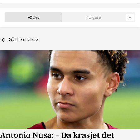
Del
Følgere
0
Gå til emneliste