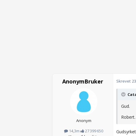
AnonymBruker
Skrevet
23
Cata
Gud.
Robert
Anonym
14,3m
27 399 650
Gudsyrket 