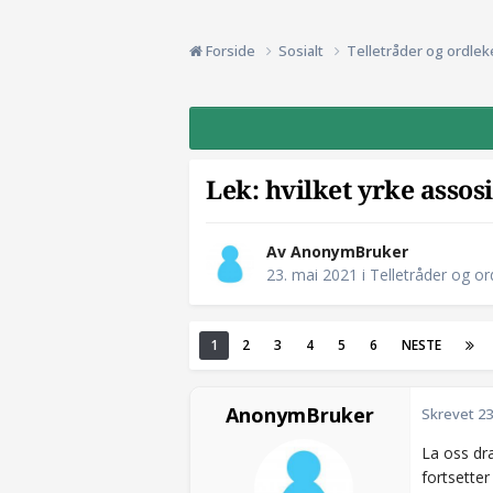
Forside
Sosialt
Telletråder og ordle
Lek: hvilket yrke asso
Av AnonymBruker
23. mai 2021
i
Telletråder og or
1
2
3
4
5
6
NESTE
AnonymBruker
Skrevet
23
La oss dra
fortsette