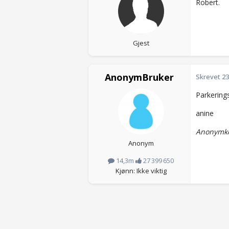
Robert.
Gjest
AnonymBruker
Skrevet
23
Parkering
anine
Anonymko
Anonym
14,3m
27 399 650
Kjønn: Ikke viktig