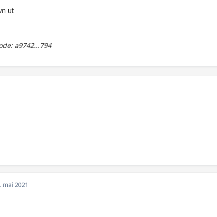
vn ut
de: a9742...794
. mai 2021