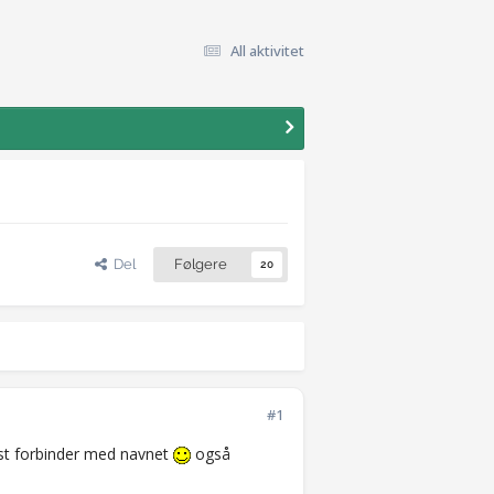
All aktivitet
Del
Følgere
20
#1
ørst forbinder med navnet
også