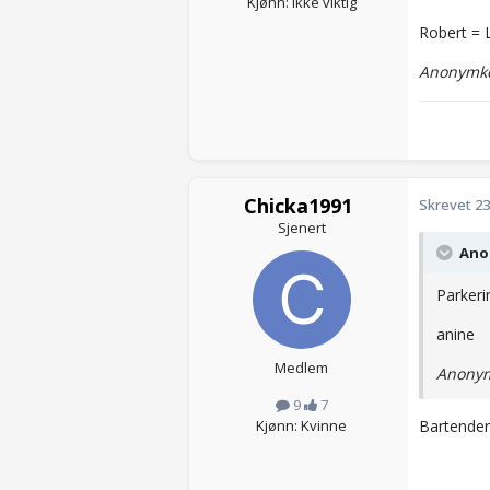
Kjønn: Ikke viktig
Robert = L
Anonymko
Chicka1991
Skrevet
23
Sjenert
Anon
Parkeri
anine
Medlem
Anonym
9
7
Bartender
Kjønn: Kvinne