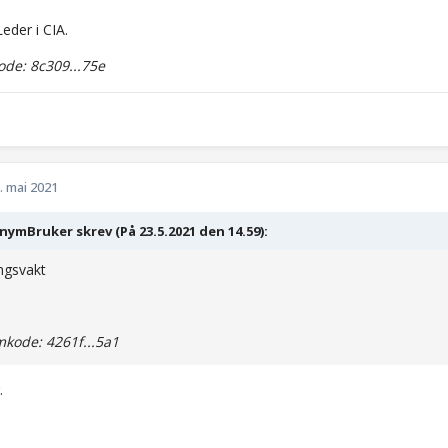
eder i CIA.
de: 8c309...75e
. mai 2021
ymBruker skrev (På 23.5.2021 den 14.59):
ngsvakt
kode: 4261f...5a1
.