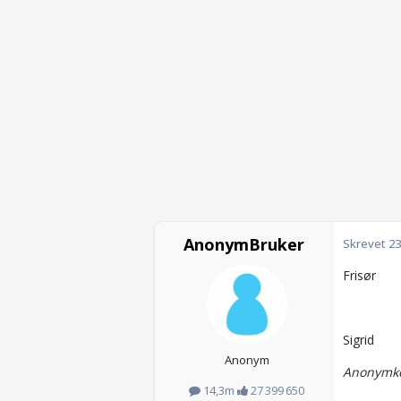
AnonymBruker
Skrevet
23
Frisør
Sigrid
Anonym
Anonymko
14,3m
27 399 650