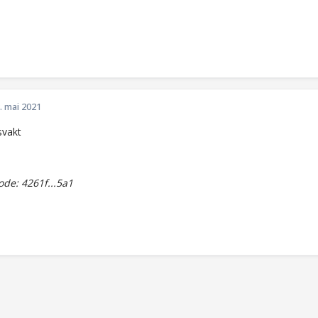
. mai 2021
svakt
de: 4261f...5a1