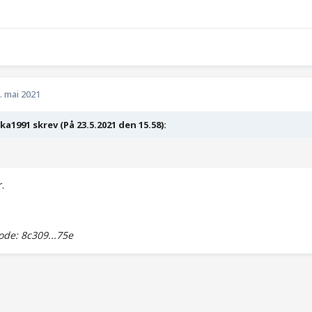
. mai 2021
ka1991 skrev (På 23.5.2021 den 15.58):
r.
de: 8c309...75e