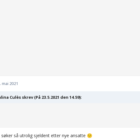
. mai 2021
lina Culès skrev (På 23.5.2021 den 14.59):
.
søker så utrolig sjeldent etter nye ansatte
😕