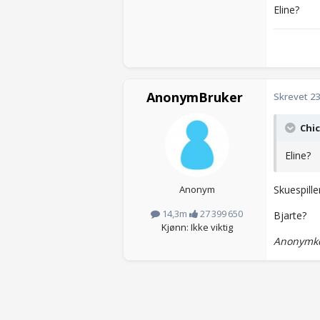
Eline?
AnonymBruker
Skrevet
23
Chic
Eline?
Anonym
Skuespille
14,3m
27 399 650
Bjarte?
Kjønn: Ikke viktig
Anonymko