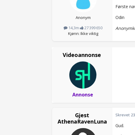
Første na
Odin
Anonym
14,3m
27 399 650
Anonymko
Kjønn: Ikke viktig
Videoannonse
Annonse
Gjest
Skrevet
23
AthenaRavenLuna
Gud.