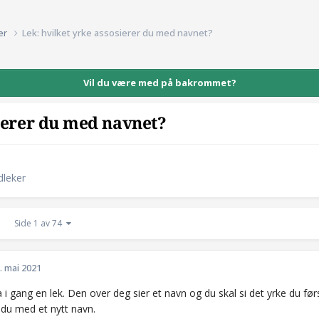
ker
Lek: hvilket yrke assosierer du med navnet?
Vil du være med på bakrommet?
sierer du med navnet?
dleker
Side 1 av 74
. mai 2021
 i gang en lek. Den over deg sier et navn og du skal si det yrke du f
r du med et nytt navn.