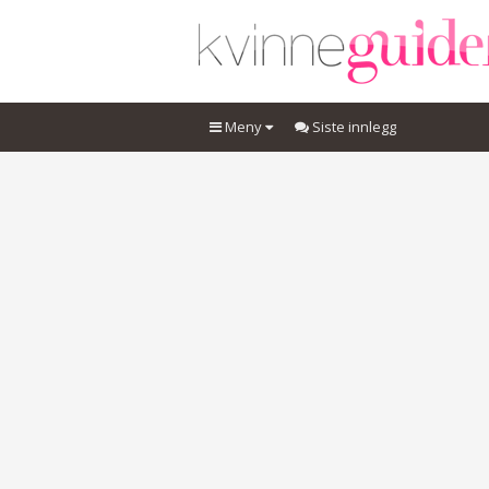
Meny
Siste innlegg