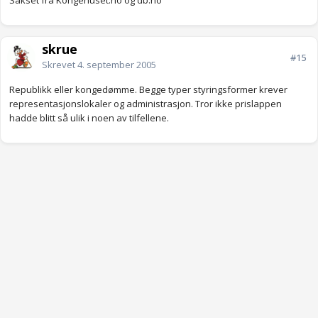
Sakset fra Kongehuset.no og db.no
skrue
#15
Skrevet
4. september 2005
Republikk eller kongedømme. Begge typer styringsformer krever
representasjonslokaler og administrasjon. Tror ikke prislappen
hadde blitt så ulik i noen av tilfellene.