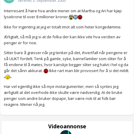
Skrevet
3. september 2005
Interresant å høre hva andre mener om at Martha og Ari har kjøp
lysekrone til over 8 millioner kroner
Ikke for ingenting at jeg er totalt imot alt som heter kongedømme.
Ærligtalt, så må jeg si at de folka der kan ikke vite hva verdien av
penger er for noe.
Sitter bare å grøsser når jeg tenker på det, ihvertfall når pengene er
så ULIKT fordelt. Tenk på gamle, syke, barnefamilier som sliter for å
få endene til å møtes, hvor kanskje begger sliter seg halvt i hel og da
går det sånn akkurat.
Ikke rart man blir provosert for å si det mildt.
Har vel egentlig ikke så mye motargumenter, men så syntes jeg
ærligtalt at det overhode ikke skulle være nødvendig. At de bruke
penger som andre bruker dopapir, bør være nok til at folk bør
reagere. Mener nå jeg.
Videoannonse