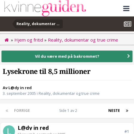
Reality, dokumentar og true crime
»
Hjem og fritid
»
Reality, dokumentar og true crime
Vil du være med på bakrommet?
Lysekrone til 8,5 millioner
Av L@dy in red
3. september 2005
i
Reality, dokumentar og true crime
FORRIGE
Side 1 av 2
NESTE
L@dy in red
#1