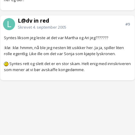
L@dy in red
#9
Skrevet
4. september 2005
Syntes liksom jeg leste at det var Martha og Ari jeg???????
:klø: :klø: hmmm, nå ble jeg nesten litt usikker her. Ja ja, spiller liten
rolle egentlig. Like ille om det var Sonja som kjøpte lyskronen.
Syntes rett og slett det er en stor skam. Helt enig med innskriveren
som mener at vi bør avskaffe kongedømme.