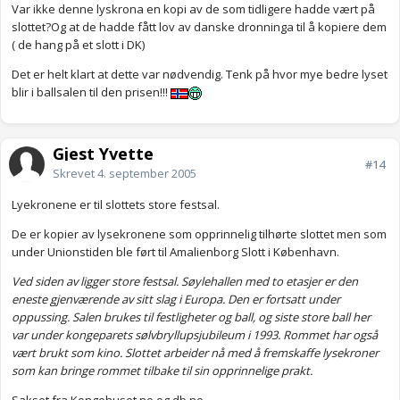
Var ikke denne lyskrona en kopi av de som tidligere hadde vært på
slottet?Og at de hadde fått lov av danske dronninga til å kopiere dem
( de hang på et slott i DK)
Det er helt klart at dette var nødvendig. Tenk på hvor mye bedre lyset
blir i ballsalen til den prisen!!!
Gjest Yvette
#14
Skrevet
4. september 2005
Lyekronene er til slottets store festsal.
De er kopier av lysekronene som opprinnelig tilhørte slottet men som
under Unionstiden ble ført til Amalienborg Slott i København.
Ved siden av ligger store festsal. Søylehallen med to etasjer er den
eneste gjenværende av sitt slag i Europa. Den er fortsatt under
oppussing. Salen brukes til festligheter og ball, og siste store ball her
var under kongeparets sølvbryllupsjubileum i 1993. Rommet har også
vært brukt som kino. Slottet arbeider nå med å fremskaffe lysekroner
som kan bringe rommet tilbake til sin opprinnelige prakt.