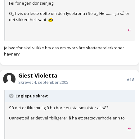
Fei for egen dør sier jeg.
Og hvis du leste dette om den lysekrona i Se og Hør......... ja så er
det sikkert helt sant
←
Ja hvorfor skal vi ikke bry oss om hvor våre skattebetalerkroner
havner?
Gjest Violetta
#18
Skrevet
4. september 2005
Englepus skrev:
Så det er ikke mulig å ha bare en statsminister altså?
Uansett så er det vel "billigere" å ha ett statsoverhode enn to ..
←