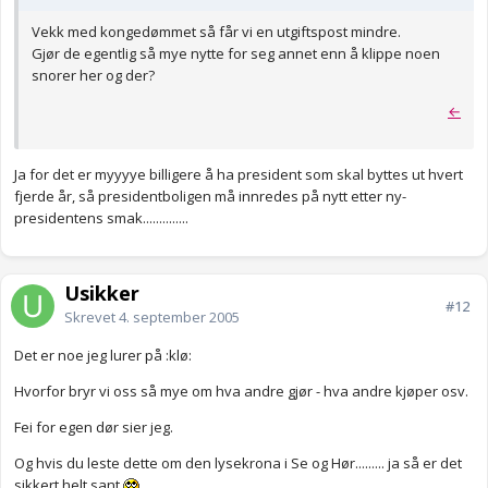
Vekk med kongedømmet så får vi en utgiftspost mindre.
Gjør de egentlig så mye nytte for seg annet enn å klippe noen
snorer her og der?
←
Ja for det er myyyye billigere å ha president som skal byttes ut hvert
fjerde år, så presidentboligen må innredes på nytt etter ny-
presidentens smak..............
Usikker
#12
Skrevet
4. september 2005
Det er noe jeg lurer på :klø:
Hvorfor bryr vi oss så mye om hva andre gjør - hva andre kjøper osv.
Fei for egen dør sier jeg.
Og hvis du leste dette om den lysekrona i Se og Hør......... ja så er det
sikkert helt sant