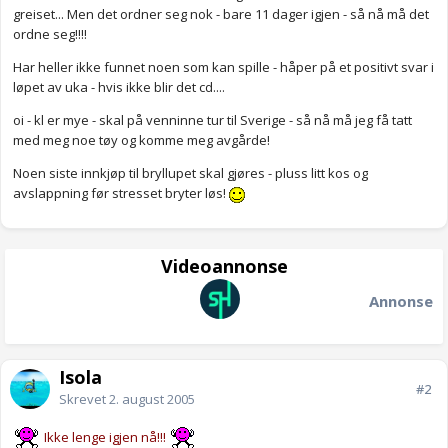
greiset... Men det ordner seg nok - bare 11 dager igjen - så nå må det
ordne seg!!!!
Har heller ikke funnet noen som kan spille - håper på et positivt svar i
løpet av uka - hvis ikke blir det cd....
oi - kl er mye - skal på venninne tur til Sverige - så nå må jeg få tatt
med meg noe tøy og komme meg avgårde!
Noen siste innkjøp til bryllupet skal gjøres - pluss litt kos og
avslappning før stresset bryter løs!
Videoannonse
Annonse
Isola
#2
Skrevet
2. august 2005
Ikke lenge igjen nå!!!