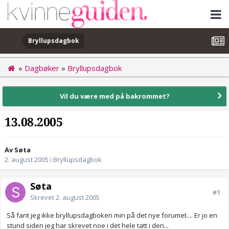
Bryllupsdagbok
»
Dagbøker
»
Bryllupsdagbok
Vil du være med på bakrommet?
13.08.2005
Av Søta
2. august 2005
i
Bryllupsdagbok
Søta
#1
Skrevet
2. august 2005
Så fant jeg ikke bryllupsdagboken min på det nye forumet.... Er jo en
stund siden jeg har skrevet noe i det hele tatt i den...