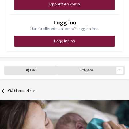
Opprett en konto
Logg inn
Har du allerede en konto? Logg inn her.
Logg inn nå
Del
Følgere
1
Gå til emneliste