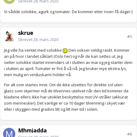
Skrevet
28. mars 2020
Vi sådde solsikke, agurk og tomater. De kommer etter noen få dager:)
skrue
#5
Skrevet
28. mars 2020
Jeg ville ha ventet med solsikke
Den vokser veldig raskt. Kommer
an på hvor i landet såklart (Oslo her) og når de kan settes ut. Jeg
setter solsikke startet innendørs ut i slutten av mai og jeg starter dem
i slutten av april. Tomater er fint å så nå. Jeg bruker mye ekstra lys,
men mulig en vinduskarm holder nå.
For alt som startes inne. Om de ikke utsettes for direkte sol uten
glass som skjermer må de tilvennes utelivet når den tid kommer da
bladene ellers ikke har utviklet beskyttelse mot UV-stråler (akkurat
som mennesker). Det vanlige er ca 10 dager tilvenning i skyet vær
eller i skyggen med gradvis litt og litt mer tid i solen.
Mhmjadda
#6