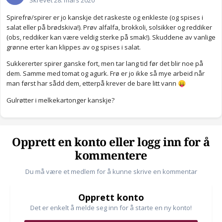
Skrevet
28. mars 2020
Spirefrø/spirer er jo kanskje det raskeste og enkleste (og spises i
salat eller på brødskiva!). Prøv alfalfa, brokkoli, solsikker og reddiker
(obs, reddiker kan være veldig sterke på smak!). Skuddene av vanlige
grønne erter kan klippes av og spises i salat.
Sukkererter spirer ganske fort, men tar lang tid før det blir noe på
dem. Samme med tomat og agurk. Frø er jo ikke så mye arbeid når
man først har sådd dem, etterpå krever de bare litt vann
😛
Gulrøtter i melkekartonger kanskje?
Opprett en konto eller logg inn for å
kommentere
Du må være et medlem for å kunne skrive en kommentar
Opprett konto
Det er enkelt å melde seg inn for å starte en ny konto!