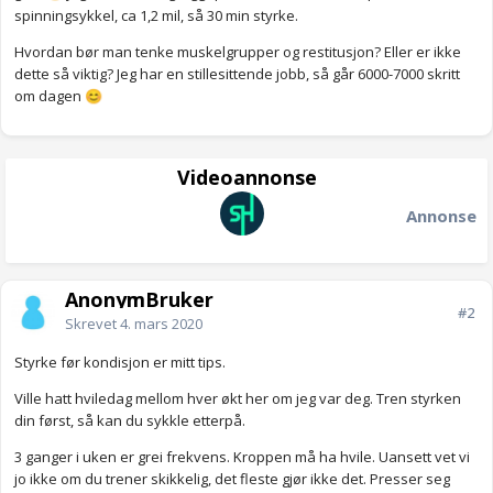
spinningsykkel, ca 1,2 mil, så 30 min styrke.
Hvordan bør man tenke muskelgrupper og restitusjon? Eller er ikke
dette så viktig? Jeg har en stillesittende jobb, så går 6000-7000 skritt
om dagen
😊
Videoannonse
Annonse
AnonymBruker
#2
Skrevet
4. mars 2020
Styrke før kondisjon er mitt tips.
Ville hatt hviledag mellom hver økt her om jeg var deg. Tren styrken
din først, så kan du sykkle etterpå.
3 ganger i uken er grei frekvens. Kroppen må ha hvile. Uansett vet vi
jo ikke om du trener skikkelig, det fleste gjør ikke det. Presser seg