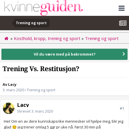
Trening og sport
»
Kosthold, kropp, trening og sport
»
Trening og sport
Vil du være med på bakrommet?
Trening Vs. Restitusjon?
Av Lacy
3. mars 2020
i
Trening og sport
Lacy
#1
Skrevet
3. mars 2020
Hei! Om en av dere kunnskapsrike mennesker vil hjelpe meg, blir jeg
glad
jeg trener omlag 5 ggr pr uke nå. Først 30 min på
😊