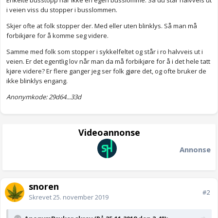
Enkelte busstopp har ikke en egen busslomme. Så du står halvveis ut
i veien viss du stopper i busslommen.
Skjer ofte at folk stopper der. Med eller uten blinklys. Så man må
forbikjøre for å komme seg videre.
Samme med folk som stopper i sykkelfeltet og står i ro halvveis ut i
veien. Er det egentlig lov når man da må forbikjøre for å i det hele tatt
kjøre videre? Er flere ganger jeg ser folk gjøre det, og ofte bruker de
ikke blinklys engang.
Anonymkode: 29d64...33d
Videoannonse
Annonse
snoren
#2
Skrevet
25. november 2019