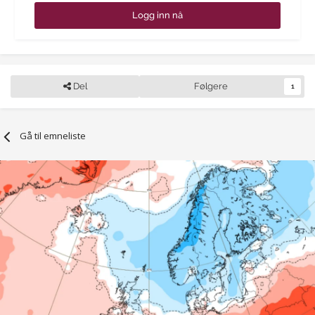
Logg inn nå
Del
Følgere
1
Gå til emneliste