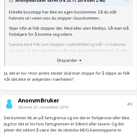
AnonymBruker skrev (På 25.11.2019 den 2.40):
Enkelte busstopp har ikke en egen busslomme. Så du står
halvveis ut i veien viss du stopper i busslommen.
Skjer ofte at folk stopper der. Med eller uten blinklys. Så man må
forbikjøre for å komme seg videre.
Samme med folk som stopper i sykkelfeltet og står i ro halvveis
ut i veien. Er det egentlig lov når man da må forbikjøre for å i det
hele tatt kjøre videre? Er flere ganger jeg ser folk gjøre det, og
Ekspander
ofte bruker de ikke blinklys engang.
Anonymkode: 29d64...33d
Ja, det er lov. Hvor andre steder skal man stoppe for å slippe av folk
når det ikke er avkjørsler i nærheten?
AnonymBruker
#3
Skrevet
25. november 2019
Det kommer litt an på fartsgrense og om det er forkjørsvei eller ikke.
Jeg tror det er lov hvis fartsgrensen er 50km/t eller lavere. Og det
pleier det sikkert å være der de idiotiske MDG-kantstoppene er.