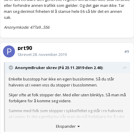
eller forhindre annen trafikk som gjelder. Og det gjør man ikke. Tar
man seg derimot friheten til å stanse hele E6 så blir det en annen
sak.
Anonymkode: 477a9...556
prt90
#9
Skrevet
28. november 2019
AnonymBruker skrev (På 25.11.2019 den 2.40):
Enkelte busstopp har ikke en egen busslomme. Så du står
halvveis ut i veien viss du stopper i busslommen.
Skjer ofte at folk stopper der. Med eller uten blinklys. Så man må
forbikjøre for å komme seg videre.
Samme med folk som stopper i sykkelfeltet og står i ro halvveis
ut i veien. Er det egentlig lov når man da må forbikjøre for å i det
hele tatt kjøre videre? Er flere ganger jeg ser folk gjøre det, og
Ekspander
ofte bruker de ikke blinklys engang.