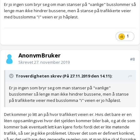
Er jo ingen som bryr seg om man stanser på "vanlige" busslommer så
lenge man ikke hindrer bussene, men å stanse på trafikkerte veier
med busslomma "i" veien er jo håpløst.
1
AnonymBruker
#8
Skrevet
27. november 2019
Troverdigheten skrev (På 27.11.2019 den 14.11):
Er jo ingen som bryr seg om man stanser på "vanlige"
busslommer så lenge man ikke hindrer bussene, men å stanse
på trafikkerte veier med busslomma "i" veien er jo håpløst.
Det kommer jo litt an på hvor trafikkert veien er. Hvis det bare er en
liten oppsamlingsvei hvor det sjelden kommer biler bak, og at de som
kommer bak eventuelt lett kan kjøre forbi fordi det er lite møtende
trafikk, så ser jeg ikke problemet. Utover det som er definert konkret,
så er det vel bare den generelle regelen om at man ikke skal forsinke