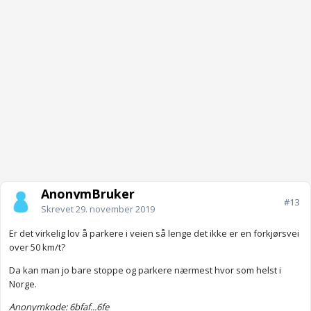
AnonymBruker
#13
Skrevet
29. november 2019
Er det virkelig lov å parkere i veien så lenge det ikke er en forkjørsvei
over 50 km/t?
Da kan man jo bare stoppe og parkere nærmest hvor som helst i
Norge.
Anonymkode: 6bfaf...6fe