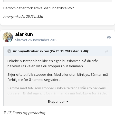
Dersom det er forkjørsvei da? Er det ikke lov?
Anonymkode: 29d64...33d
ajarRun
#6
Skrevet
26. november 2019
AnonymBruker skrev (På 25.11.2019 den 2.40):
Enkelte busstopp har ikke en egen busslomme. Så du står
halvveis ut i veien viss du stopper i busslommen.
Skjer ofte at folk stopper der. Med eller uten blinklys. Så man må
forbikjøre for å komme seg videre.
Samme med folk som stopper i sykkelfeltet og står i ro halvveis
ut i veien. Er det egentlig lov når man da må forbikjøre for å i det
hele tatt kjøre videre? Er flere ganger jeg ser folk gjøre det, og
Ekspander
ofte bruker de ikke blinklys engang.
Anonymkode: 29d64...33d
§ 17.
Stans og parkering