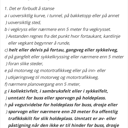
1.
Det er forbudt å stanse
a
i uoversiktlig kurve, i tunnel, på bakketopp eller på annet
)
uoversiktlig sted,
b
i vegkryss eller nærmere enn 5 meter fra vegkrysset.
)
Avstanden regnes fra det punkt hvor fortaukant, kantlinje
eller vegkant begynner å runde,
c)
helt eller delvis på fortau, gangveg eller sykkelveg,
d
på gangfelt eller sykkelkryssing eller nærmere enn 5 meter
)
foran slike steder,
e
på motorveg og motortrafikkveg eller på inn- eller
)
utkjøringsveg til motorveg og motortrafikkveg,
f)
nærmere planovergang enn 5 meter,
g
i kollektivfelt, i sambruksfelt eller i sykkelfelt,
)
unntatt for buss eller sporvogn på holdeplass.
h
på vegutvidelse for holdeplass for buss, drosje eller
)
sporvogn eller nærmere enn 20 meter fra offentlig
trafikkskilt for slik holdeplass. Unntatt er av- eller
påstigning når den ikke er til hinder for buss, drosje