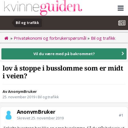
Bil og trafikk
»
Privatøkonomi og forbrukerspørsmål
»
Bil og trafikk
Vil du være med på bakrommet?
lov å stoppe i busslomme som er midt
i veien?
Av AnonymBruker
25. november 2019
i
Bil og trafikk
AnonymBruker
#1
Skrevet
25. november 2019