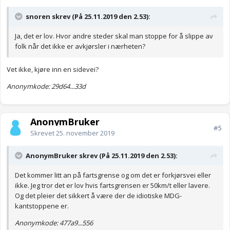
snoren skrev (På 25.11.2019 den 2.53):
Ja, det er lov. Hvor andre steder skal man stoppe for å slippe av
folk når det ikke er avkjørsler i nærheten?
Vet ikke, kjøre inn en sidevei?
Anonymkode: 29d64...33d
AnonymBruker
#5
Skrevet
25. november 2019
AnonymBruker skrev (På 25.11.2019 den 2.53):
Det kommer litt an på fartsgrense og om det er forkjørsvei eller
ikke. Jeg tror det er lov hvis fartsgrensen er 50km/t eller lavere.
Og det pleier det sikkert å være der de idiotiske MDG-
kantstoppene er.
Anonymkode: 477a9...556