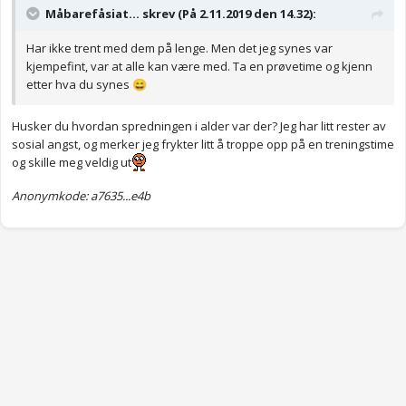
Måbarefåsiat... skrev (På 2.11.2019 den 14.32):
Har ikke trent med dem på lenge. Men det jeg synes var
kjempefint, var at alle kan være med. Ta en prøvetime og kjenn
etter hva du synes
😄
Husker du hvordan spredningen i alder var der? Jeg har litt rester av
sosial angst, og merker jeg frykter litt å troppe opp på en treningstime
og skille meg veldig ut
Anonymkode: a7635...e4b