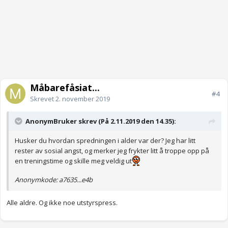
Måbarefåsiat...
#4
Skrevet
2. november 2019
AnonymBruker skrev (På 2.11.2019 den 14.35):
Husker du hvordan spredningen i alder var der? Jeg har litt
rester av sosial angst, og merker jeg frykter litt å troppe opp på
en treningstime og skille meg veldig ut
Anonymkode: a7635...e4b
Alle aldre. Og ikke noe utstyrspress.