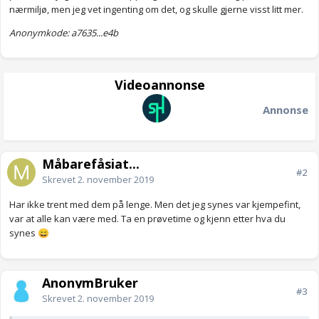
nærmiljø, men jeg vet ingenting om det, og skulle gjerne visst litt mer.
Anonymkode: a7635...e4b
Videoannonse
Annonse
Måbarefåsiat...
#2
Skrevet
2. november 2019
Har ikke trent med dem på lenge. Men det jeg synes var kjempefint,
var at alle kan være med. Ta en prøvetime og kjenn etter hva du
synes
😄
AnonymBruker
#3
Skrevet
2. november 2019