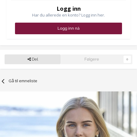
Logg inn
Har du allerede en konto? Logg inn her.
Logg inn nå
Del
Følgere
0
Gå til emneliste