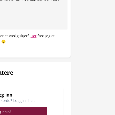
r et vanlig skjerf.
Her
fant jeg et
t
🙂
ntere
g inn
 konto? Logg inn her.
 inn nå