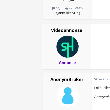
14,3m
27 399 422
Kjønn: Ikke viktig
Videoannonse
Annonse
AnonymBruker
Skrevet
7.
Enkel elle
Anonymko