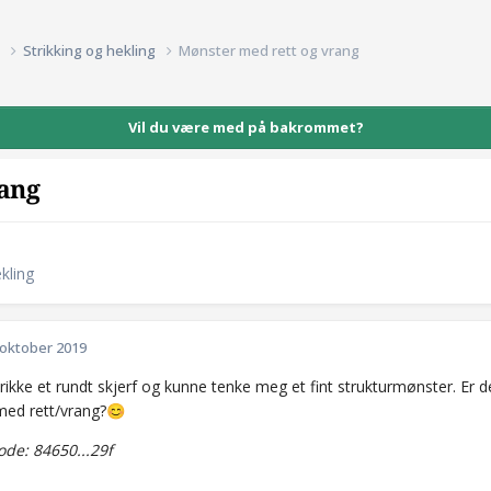
d
Strikking og hekling
Mønster med rett og vrang
Vil du være med på bakrommet?
rang
kling
 oktober 2019
trikke et rundt skjerf og kunne tenke meg et fint strukturmønster. Er 
ed rett/vrang?
😊
de: 84650...29f