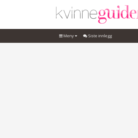
Meny
Siste innlegg