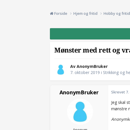
Forside
Hjem og fritid
Hobby og friti
Mønster med rett og v
Av AnonymBruker
7. oktober 2019
i
Strikking og he
AnonymBruker
Skrevet
7.
Jeg skal s
mønstre m
Anonymko
Anonym