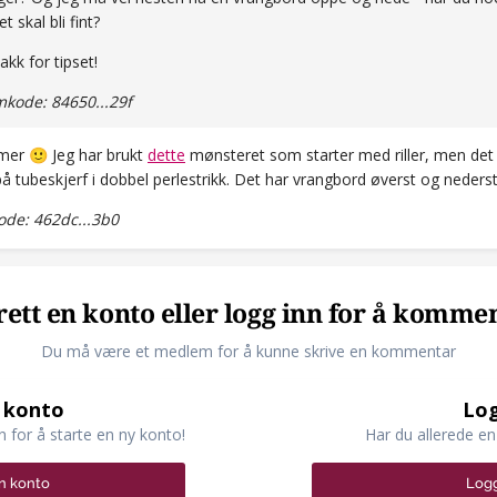
et skal bli fint?
akk for tipset!
kode: 84650...29f
mmer
Jeg har brukt
dette
mønsteret som starter med riller, men det e
🙂
å tubeskjerf i dobbel perlestrikk. Det har vrangbord øverst og neders
de: 462dc...3b0
ett en konto eller logg inn for å komme
Du må være et medlem for å kunne skrive en kommentar
 konto
Log
n for å starte en ny konto!
Har du allerede en
n konto
Logg