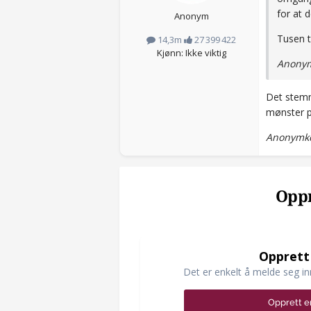
for at d
Anonym
Tusen t
14,3m
27 399 422
Kjønn: Ikke viktig
Anonym
Det ste
mønster p
Anonymko
Oppr
Opprett
Det er enkelt å melde seg in
Opprett e