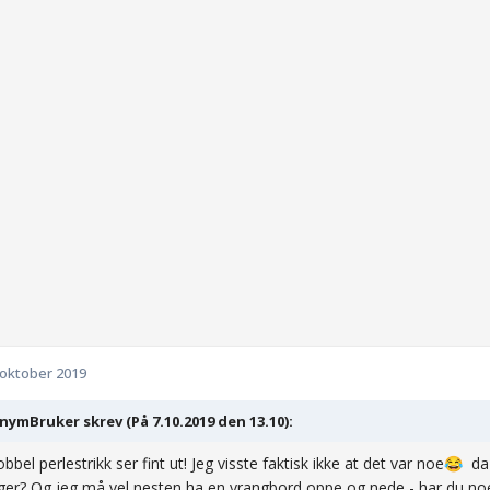
 oktober 2019
ymBruker skrev (På 7.10.2019 den 13.10):
bbel perlestrikk ser fint ut! Jeg visste faktisk ikke at det var noe
da s
😂
er? Og jeg må vel nesten ha en vrangbord oppe og nede - har du n