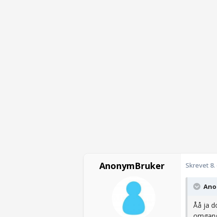
AnonymBruker
Skrevet
8.
Anon
Åå ja do
omgang