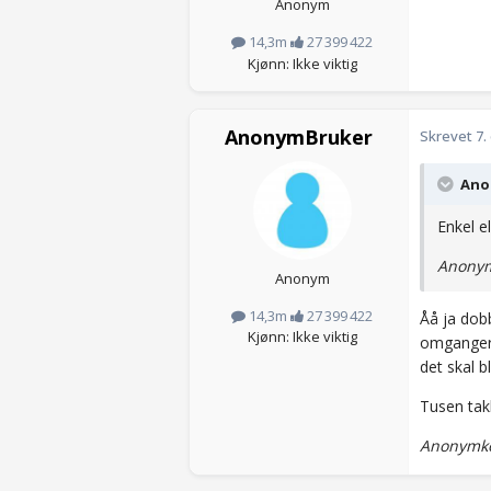
Anonym
14,3m
27 399 422
Kjønn: Ikke viktig
AnonymBruker
Skrevet
7.
Anon
Enkel e
Anonym
Anonym
14,3m
27 399 422
Åå ja dobb
Kjønn: Ikke viktig
omganger?
det skal bl
Tusen takk
Anonymko