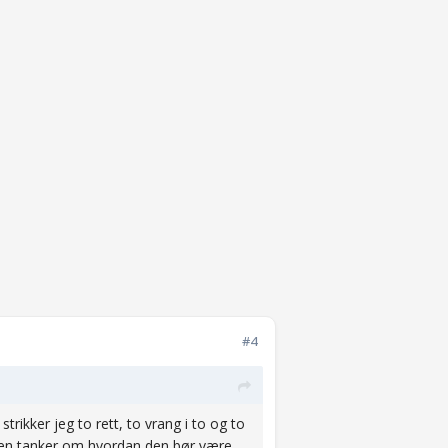
#4
trikker jeg to rett, to vrang i to og to
oen tanker om hvordan den bør være