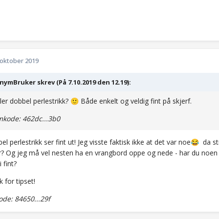
 oktober 2019
ymBruker skrev (På 7.10.2019 den 12.19):
ller dobbel perlestrikk?
Både enkelt og veldig fint på skjerf.
🙂
kode: 462dc...3b0
el perlestrikk ser fint ut! Jeg visste faktisk ikke at det var noe
da str
😂
 Og jeg må vel nesten ha en vrangbord oppe og nede - har du noen 
i fint?
 for tipset!
de: 84650...29f