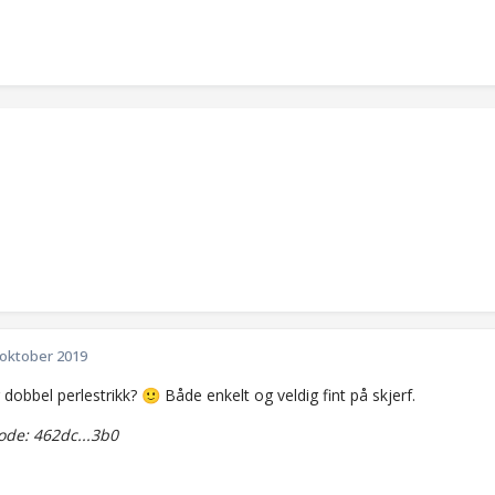
 oktober 2019
r dobbel perlestrikk?
Både enkelt og veldig fint på skjerf.
🙂
de: 462dc...3b0