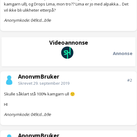
kamgarn ull), og Drops Lima, mon tro?? Lima er jo med alpakka... Det
vil ikke bli ulikheter etterpå?
Anonymkode: 049cd...b9e
Videoannonse
Annonse
AnonymBruker
#2
Skrevet
29. september 2019
Skulle såklart stå 100% kamgarn ull
🙂
HI
Anonymkode: 049cd...b9e
AnonymBruker