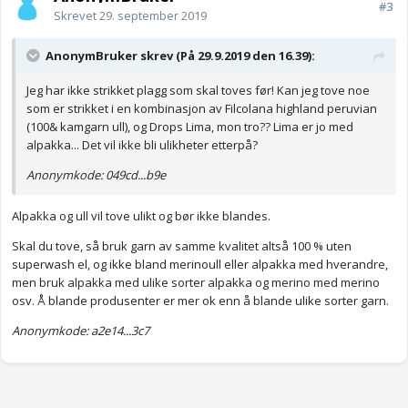
#3
Skrevet
29. september 2019
AnonymBruker skrev (På 29.9.2019 den 16.39):
Jeg har ikke strikket plagg som skal toves før! Kan jeg tove noe
som er strikket i en kombinasjon av Filcolana highland peruvian
(100& kamgarn ull), og Drops Lima, mon tro?? Lima er jo med
alpakka... Det vil ikke bli ulikheter etterpå?
Anonymkode: 049cd...b9e
Alpakka og ull vil tove ulikt og bør ikke blandes.
Skal du tove, så bruk garn av samme kvalitet altså 100 % uten
superwash el, og ikke bland merinoull eller alpakka med hverandre,
men bruk alpakka med ulike sorter alpakka og merino med merino
osv. Å blande produsenter er mer ok enn å blande ulike sorter garn.
Anonymkode: a2e14...3c7