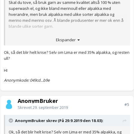
Skal du tove, så bruk garn av samme kvalitet altså 100 % uten
superwash el, og ikke bland merinoull eller alpakka med
hverandre, men bruk alpakka med ulike sorter alpakka og
merino med merino osv. Å blande produsenter er mer ok enn å
blande ulike sorter garn.
Anonymkode: a2e14...3c7
Ekspander
Ok, så det blir helt krise? Selv om Lima er med 35% alpakka, og resten
ull?
HI
Anonymkode: 049cd...b9e
AnonymBruker
#5
Skrevet
29. september 2019
AnonymBruker skrev (På 29.9.2019 den 18.03):
Ok, så det blir helt krise? Selv om Lima er med 35% alpakka, og