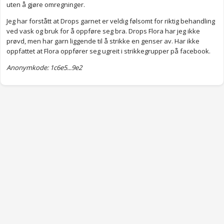
uten å gjøre omregninger.
Anonymkode: cff5c...6c9
Jeg har forstått at Drops garnet er veldig følsomt for riktig behandling
ved vask og bruk for å oppføre seg bra. Drops Flora har jeg ikke
prøvd, men har garn liggende til å strikke en genser av. Har ikke
oppfattet at Flora oppfører seg ugreit i strikkegrupper på facebook.
Anonymkode: 1c6e5...9e2