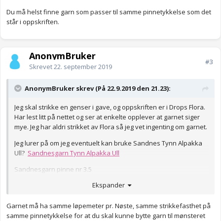
Du må helst finne garn som passer til samme pinnetykkelse som det
står i oppskriften.
AnonymBruker
#3
Skrevet
22. september 2019
AnonymBruker skrev (På 22.9.2019 den 21.23):
Jeg skal strikke en genser i gave, og oppskriften er i Drops Flora.
Har lest litt på nettet og ser at enkelte opplever at garnet siger
mye. Jeg har aldri strikket av Flora så jeg vet ingenting om garnet.
Jeg lurer på om jeg eventuelt kan bruke Sandnes Tynn Alpakka
Ull?
Sandnesgarn Tynn Alpakka Ull
Sandnesgarn pinne nr 3.5
Ekspander
Drops Flora pinne nr 3
Eller har noen andre forslag?
Garnet må ha samme løpemeter pr. Nøste, samme strikkefasthet på
samme pinnetykkelse for at du skal kunne bytte garn til mønsteret
Vil gjerne gi bort en genser som holder seg fin!