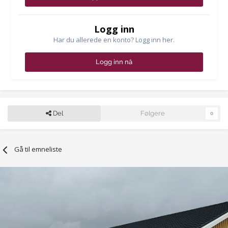
Logg inn
Har du allerede en konto? Logg inn her.
Logg inn nå
Del
Følgere
0
Gå til emneliste