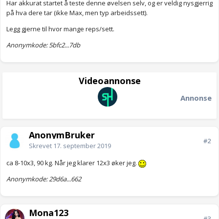
Har akkurat startet å teste denne øvelsen selv, og er veldig nysgjerrig
på hva dere tar (ikke Max, men typ arbeidssett).
Legg gjerne til hvor mange reps/sett.
Anonymkode: 5bfc2...7db
Videoannonse
Annonse
AnonymBruker
#2
Skrevet
17. september 2019
ca 8-10x3, 90 kg. Når jeg klarer 12x3 øker jeg.
Anonymkode: 29d6a...662
Mona123
#3