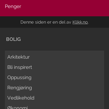
Penger
Denne siden er en del av
Klikk.no
.
BOLIG
Arkitektur
Bli inspirert
Oppussing
Rengjøring
Vedlikehold
Økonomi