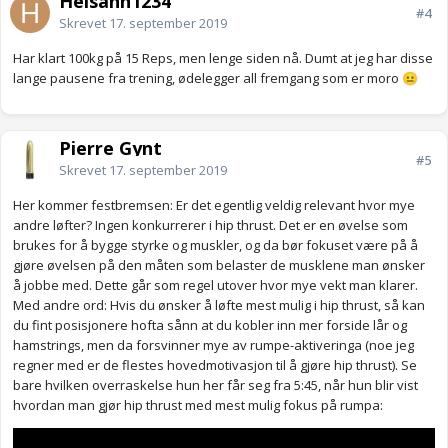
Heisann1234
#4
Skrevet
17. september 2019
Har klart 100kg på 15 Reps, men lenge siden nå. Dumt at jeg har disse
lange pausene fra trening, ødelegger all fremgang som er moro
😐
Pierre Gynt
#5
Skrevet
17. september 2019
Her kommer festbremsen: Er det egentlig veldig relevant hvor mye
andre løfter? Ingen konkurrerer i hip thrust. Det er en øvelse som
brukes for å bygge styrke og muskler, og da bør fokuset være på å
gjøre øvelsen på den måten som belaster de musklene man ønsker
å jobbe med. Dette går som regel utover hvor mye vekt man klarer.
Med andre ord: Hvis du ønsker å løfte mest mulig i hip thrust, så kan
du fint posisjonere hofta sånn at du kobler inn mer forside lår og
hamstrings, men da forsvinner mye av rumpe-aktiveringa (noe jeg
regner med er de flestes hovedmotivasjon til å gjøre hip thrust). Se
bare hvilken overraskelse hun her får seg fra 5:45, når hun blir vist
hvordan man gjør hip thrust med mest mulig fokus på rumpa: