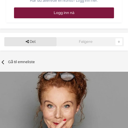
Har du allerede en konto? Logg inn her.
Logg inn nå
Del
Følgere
0
Gå til emneliste