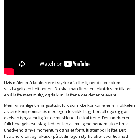
Hvis målet er å konkurrere i styrkeløft eller lignende, er saken
selvfølgelig en helt annen. Da skal man finne en teknikk som tillater
en å løfte mest mulig, og da kun i løftene der det er relevant.
Men for vanlige treningsstudiofolk som ikke konkurrerer, er nøkkelen
å være kompromissløs med egen teknikk. Legg bort all ego og gjør
øvelsen tyngst mulig for de musklene du skal trene. Det innebærer
fullt bevegelsesutslag i leddet, lengst mulig momentarm, ikke bruk
unødvendig mye momentum og ha et fornuftig tempo i løftet. Drit i
hva andre tar, og fokuser på at din egen styrke øker over tid, med