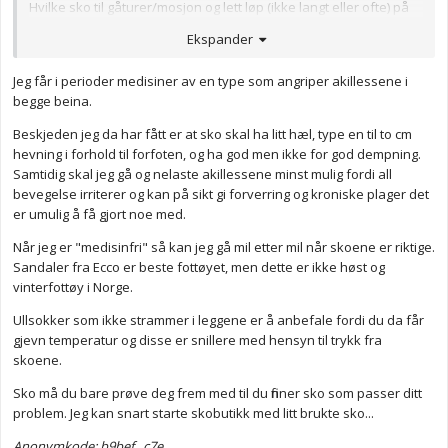
Hvilke sko til gåturer/mosjon og lett løp (ikke langt eller ofte) på
asfalt og i lett terreng (grus, god sti) anbefaler dere dersom man
Ekspander
har vond hæl/akilles?
Jeg skadet akillesen for noen år siden, og den har pga dette blitt
Jeg får i perioder medisiner av en type som angriper akillessene i
kronisk stiv. Kan sammenlignes med akillestendinose sier fysio.
begge beina.
Den er stiv og øm hele tiden. Jeg har øvelser etc for det, men jeg
Beskjeden jeg da har fått er at sko skal ha litt hæl, type en til to cm
vil nå gjerne gå til/fra jobb og være aktiv likevel, derfor spør jeg
hevning i forhold til forfoten, og ha god men ikke for god dempning.
om sko.
Samtidig skal jeg gå og nelaste akillessene minst mulig fordi all
Forslag?
bevegelse irriterer og kan på sikt gi forverring og kroniske plager det
er umulig å få gjort noe med.
Når jeg er "medisinfri" så kan jeg gå mil etter mil når skoene er riktige.
Sandaler fra Ecco er beste fottøyet, men dette er ikke høst og
vinterfottøy i Norge.
Ullsokker som ikke strammer i leggene er å anbefale fordi du da får
gjevn temperatur og disse er snillere med hensyn til trykk fra
skoene.
Sko må du bare prøve deg frem med til du finner sko som passer ditt
problem. Jeg kan snart starte skobutikk med litt brukte sko...
Anonymkode: b9bef...c7e