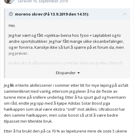
Skrevet
16. september 2019
moreno skrev (På 13.9.2019 den 14.51):
Hei.
Jeg har vært og fått «sjekka» beina hos fysio + Løplabbet og to
andre sportsbutikker. Jeg har fått mange ulike skoanbefalinger,
og er forvirra. Kanskje ikke så lurt å spørre på et forum da, men
jeg prøver.
Hvilke sko til gåturer/mosjon og lett løp (ikke langt eller ofte) på
asfalt og i lett terreng (grus, god sti) anbefaler dere dersom man
Ekspander
har vond hæl/akilles?
Jeg skadet akillesen for noen år siden, og den har pga dette blitt
Jeg fikk irriterte akillessener i sommer etter litt for mye løping på asfalt
kronisk stiv. Kan sammenlignes med akillestendinose sier fysio.
sammenliknet med vanlig, ettersom jeg pleier å ha de fleste av
Den er stiv og øm hele tiden. Jeg
har øvelser etc for det, men jeg
turene mine på snillere underlag. Etter å ha spurt gud og hvermann
vil nå gjerne gå til/fra jobb og være aktiv likevel, derfor spør jeg
om råd, endte jeg opp med å kjøpe Adidas Solar Boost pga
om sko.
hælkappen som skal være ekstra "snill" mot akilles. Ultraboost har
den samme hælkappen, men solar boost så ut til å være bedre
Forslag?
tilpasset min tiltenkte bruk.
Etter å ha brukt den på ca 70 % av løpeturene mine de siste 5 ukene