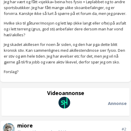
Jeg har vært og fått «sjekka» beina hos fysio + Løplabbet og to andre
sportsbutikker. Jeg har fått mange ulike skoanbefalinger, og er
forvirra. Kanskje ikke så lurt å spørre på et forum da, men jeg prøver.
Hvilke sko til gåturer/mosjon og lett løp (ikke langt eller ofte) på asfalt
og i lett terreng (grus, god sti) anbefaler dere dersom man har vond
hæl/akilles?
Jeg skadet akillesen for noen år siden, og den har pga dette blitt
kronisk stiv. Kan sammenlignes med akillestendinose sier fysio. Den
er stiv og øm hele tiden. Jeg har øvelser etc for det, men jeg vil nå
gjerne gå til/fra jobb og være aktiv likevel, derfor spør jeg om sko.
Forslag?
Videoannonse
Annonse
miore
#2