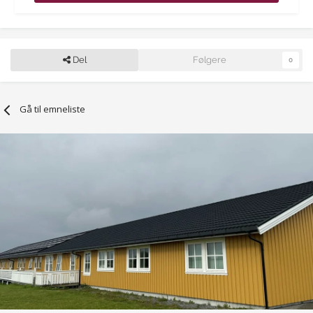
Del
Følgere
0
Gå til emneliste