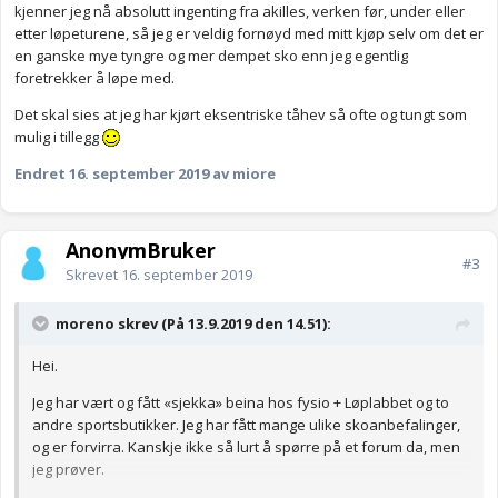
kjenner jeg nå absolutt ingenting fra akilles, verken før, under eller
etter løpeturene, så jeg er veldig fornøyd med mitt kjøp selv om det er
en ganske mye tyngre og mer dempet sko enn jeg egentlig
foretrekker å løpe med.
Det skal sies at jeg har kjørt eksentriske tåhev så ofte og tungt som
mulig i tillegg
Endret
16. september 2019
av miore
AnonymBruker
#3
Skrevet
16. september 2019
moreno skrev (På 13.9.2019 den 14.51):
Hei.
Jeg har vært og fått «sjekka» beina hos fysio + Løplabbet og to
andre sportsbutikker. Jeg har fått mange ulike skoanbefalinger,
og er forvirra. Kanskje ikke så lurt å spørre på et forum da, men
jeg prøver.