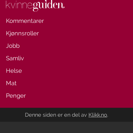
Kommentarer
Kjønnsroller
Jobb
Samliv
Helse
Mat
Penger
Denne siden er en del av
Klikk.no
.