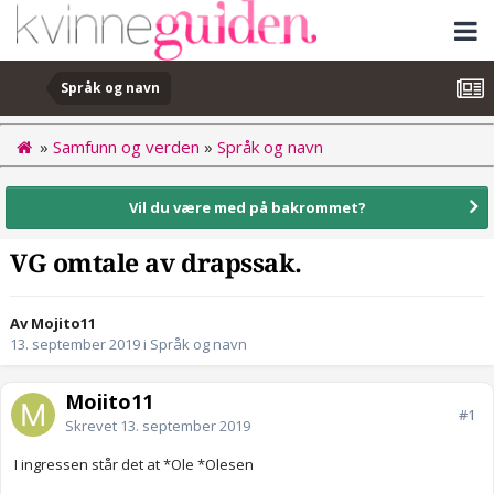
Språk og navn
»
Samfunn og verden
»
Språk og navn
Vil du være med på bakrommet?
VG omtale av drapssak.
Av Mojito11
13. september 2019
i
Språk og navn
Mojito11
#1
Skrevet
13. september 2019
I ingressen står det at *Ole *Olesen