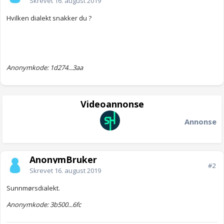
Skrevet
16. august 2019
Hvilken dialekt snakker du ?
Anonymkode: 1d274...3aa
Videoannonse
Annonse
AnonymBruker
#2
Skrevet
16. august 2019
Sunnmørsdialekt.
Anonymkode: 3b500...6fc