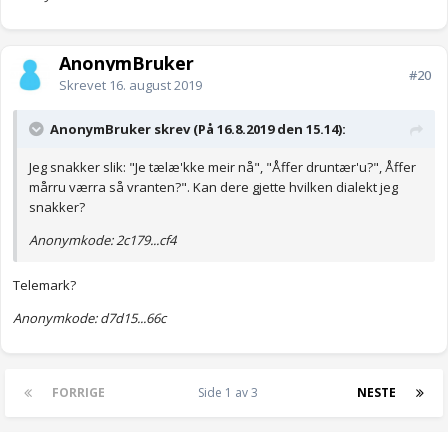
AnonymBruker
#20
Skrevet
16. august 2019
AnonymBruker skrev (På 16.8.2019 den 15.14):
Jeg snakker slik: "Je tælæ'kke meir nå", "Åffer druntær'u?", Åffer
mårru værra så vranten?". Kan dere gjette hvilken dialekt jeg
snakker?
Anonymkode: 2c179...cf4
Telemark?
Anonymkode: d7d15...66c
FORRIGE
Side 1 av 3
NESTE