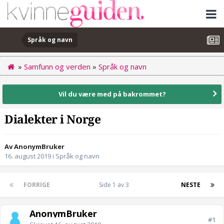
Språk og navn
»
Samfunn og verden
»
Språk og navn
Vil du være med på bakrommet?
Dialekter i Norge
Av AnonymBruker
16. august 2019
i
Språk og navn
FORRIGE
Side 1 av 3
NESTE
AnonymBruker
#1