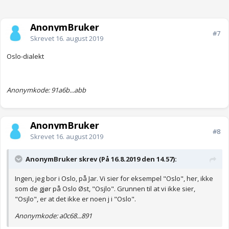
AnonymBruker
#7
Skrevet
16. august 2019
Oslo-dialekt
Anonymkode: 91a6b...abb
AnonymBruker
#8
Skrevet
16. august 2019
AnonymBruker skrev (På 16.8.2019 den 14.57):
Ingen, jeg bor i Oslo, på Jar. Vi sier for eksempel "Oslo", her, ikke
som de gjør på Oslo Øst, "Osjlo". Grunnen til at vi ikke sier,
"Osjlo", er at det ikke er noen j i "Oslo".
Anonymkode: a0c68...891