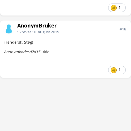
1
AnonymBruker
#18
Skrevet
16. august 2019
Trøndersk. Støgt
Anonymkode: d7d15...66c
1