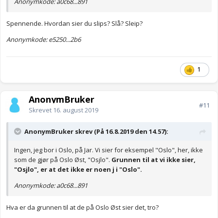
Anonymkode: a0c68...891
Spennende. Hvordan sier du slips? Slå? Sleip?
Anonymkode: e5250...2b6
1
AnonymBruker
#11
Skrevet
16. august 2019
AnonymBruker skrev (På 16.8.2019 den 14.57):
Ingen, jeg bor i Oslo, på Jar. Vi sier for eksempel "Oslo", her, ikke
som de gjør på Oslo Øst, "Osjlo".
Grunnen til at vi ikke sier,
"Osjlo", er at det ikke er noen j i "Oslo".
Anonymkode: a0c68...891
Hva er da grunnen til at de på Oslo Øst sier det, tro?