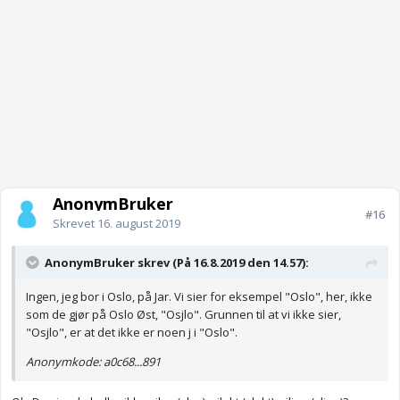
AnonymBruker
#16
Skrevet
16. august 2019
AnonymBruker skrev (På 16.8.2019 den 14.57):
Ingen, jeg bor i Oslo, på Jar. Vi sier for eksempel "Oslo", her, ikke
som de gjør på Oslo Øst, "Osjlo". Grunnen til at vi ikke sier,
"Osjlo", er at det ikke er noen j i "Oslo".
Anonymkode: a0c68...891