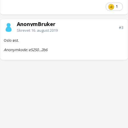
1
AnonymBruker
#3
Skrevet
16. august 2019
Oslo øst.
Anonymkode: e5250...2b6