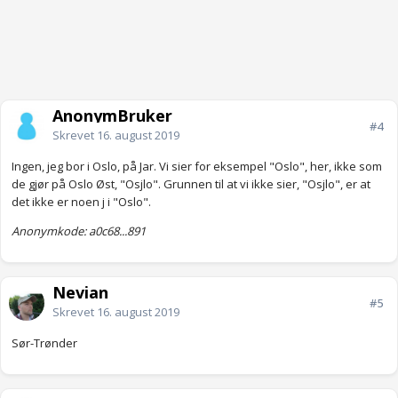
AnonymBruker
#4
Skrevet
16. august 2019
Ingen, jeg bor i Oslo, på Jar. Vi sier for eksempel "Oslo", her, ikke som
de gjør på Oslo Øst, "Osjlo". Grunnen til at vi ikke sier, "Osjlo", er at
det ikke er noen j i "Oslo".
Anonymkode: a0c68...891
Nevian
#5
Skrevet
16. august 2019
Sør-Trønder