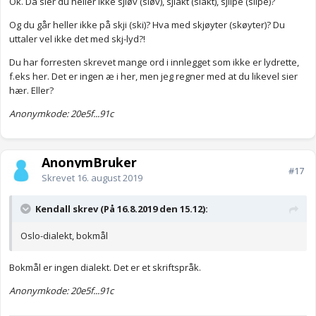
Ok. Da sier du heller ikke sjløv (sløv), sjlakt (slakt), sjlipe (slipe)?
Og du går heller ikke på skji (ski)? Hva med skjøyter (skøyter)? Du
uttaler vel ikke det med skj-lyd?!
Du har forresten skrevet mange ord i innlegget som ikke er lydrette,
f.eks her. Det er ingen æ i her, men jeg regner med at du likevel sier
hær. Eller?
Anonymkode: 20e5f...91c
AnonymBruker
#17
Skrevet
16. august 2019
Kendall skrev (På 16.8.2019 den 15.12):
Oslo-dialekt, bokmål
Bokmål er ingen dialekt. Det er et skriftspråk.
Anonymkode: 20e5f...91c