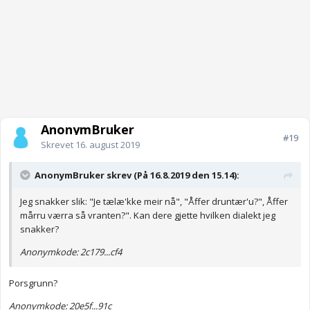
AnonymBruker
#19
Skrevet
16. august 2019
AnonymBruker skrev (På 16.8.2019 den 15.14):
Jeg snakker slik: "Je tælæ'kke meir nå", "Åffer druntær'u?", Åffer
mårru værra så vranten?". Kan dere gjette hvilken dialekt jeg
snakker?
Anonymkode: 2c179...cf4
Porsgrunn?
Anonymkode: 20e5f...91c