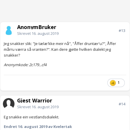
AnonymBruker
#13
Skrevet
16. august 2019
Jeg snakker slik: "Je tælæ'kke meir nå", "Åffer druntær'u?", Åffer
mårru værra så vranten?". Kan dere gjette hvilken dialekt jeg
snakker?
Anonymkode: 2c179...cf4
1
Gjest Warrior
#14
Skrevet
16. august 2019
Eg snakke ein vestlandsdialekt.
Endret
16. august 2019
av Kvelertak