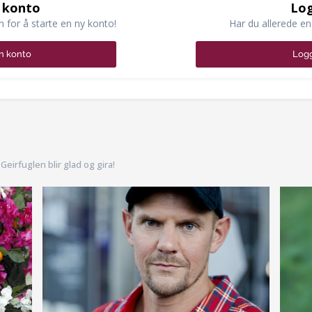
 konto
Log
n for å starte en ny konto!
Har du allerede en
n konto
Logg
Geirfuglen blir glad og gira!