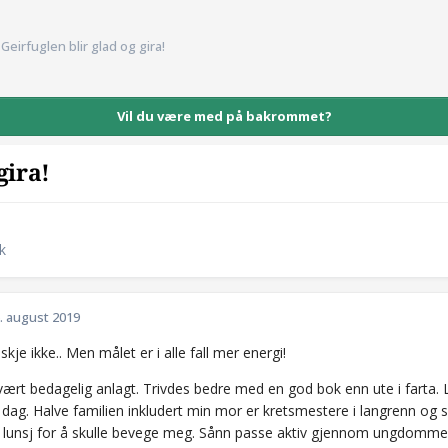
Geirfuglen blir glad og gira!
Vil du være med på bakrommet?
gira!
k
. august 2019
skje ikke.. Men målet er i alle fall mer energi!
 vært bedagelig anlagt. Trivdes bedre med en god bok enn ute i farta. Li
 dag. Halve familien inkludert min mor er kretsmestere i langrenn og 
 lunsj for å skulle bevege meg. Sånn passe aktiv gjennom ungdommen