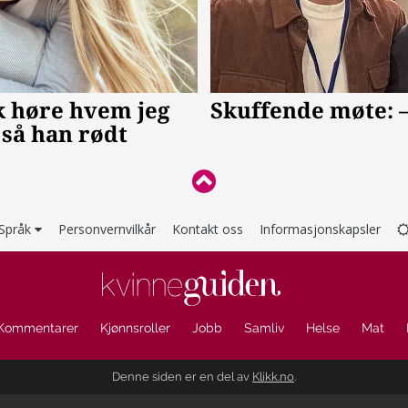
Språk
Personvernvilkår
Kontakt oss
Informasjonskapsler
Kommentarer
Kjønnsroller
Jobb
Samliv
Helse
Mat
Denne siden er en del av
Klikk.no
.