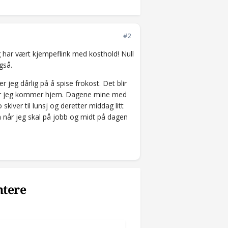
#2
 har vært kjempeflink med kosthold! Null
også.
eg dårlig på å spise frokost. Det blir
g når jeg kommer hjem. Dagene mine med
kiver til lunsj og deretter middag litt
en når jeg skal på jobb og midt på dagen
ntere