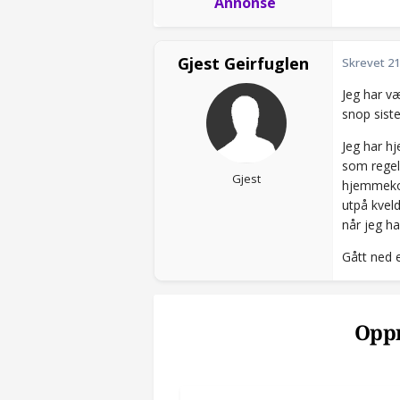
Annonse
Gjest Geirfuglen
Skrevet
21
Jeg har v
snop siste
Jeg har h
som regel
Gjest
hjemmekont
utpå kveld
når jeg h
Gått ned e
Oppr