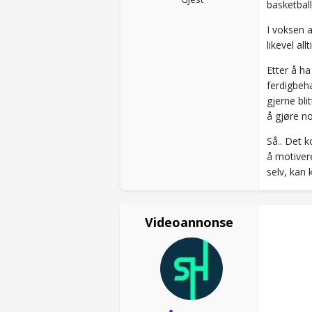
basketbal
I voksen a
likevel a
Etter å ha
ferdigbeh
gjerne bli
å gjøre no
Så.. Det k
å motivere
selv, kan 
Videoannonse