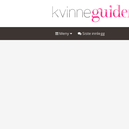
Meny
Siste innlegg