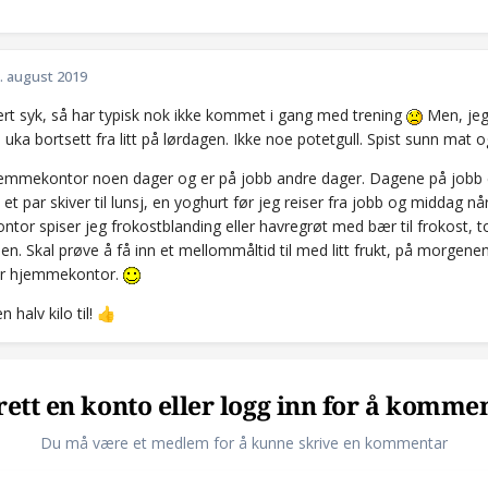
. august 2019
ært syk, så har typisk nok ikke kommet i gang med trening
Men, jeg
 uka bortsett fra litt på lørdagen. Ikke noe potetgull. Spist sunn mat 
jemmekontor noen dager og er på jobb andre dager. Dagene på jobb er j
 et par skiver til lunsj, en yoghurt før jeg reiser fra jobb og midda
or spiser jeg frokostblanding eller havregrøt med bær til frokost, to s
en. Skal prøve å få inn et mellommåltid til med litt frukt, på morgen
ar hjemmekontor.
n halv kilo til!
👍
ett en konto eller logg inn for å komme
Du må være et medlem for å kunne skrive en kommentar