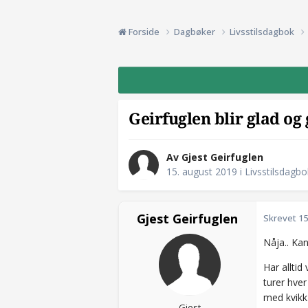
Forside
Dagbøker
Livsstilsdagbok
Geirfuglen blir glad og 
Av Gjest Geirfuglen
15. august 2019
i
Livsstilsdagbo
Gjest Geirfuglen
Skrevet
15
Nåja.. Kan
Har alltid
turer hver
med kvikk
Gjest