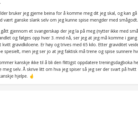
l.
lder bruker jeg gjerne beina for å komme meg dit jeg skal, og kan gå 
lltid vært ganske slank selv om jeg kunne spise mengder med smågodt
 gått gjennom et svangerskap der jeg la på meg (nytter ikke med smågo
andlet og følges opp hver 3. mnd nå, ser jeg at jeg må komme i gang
tt kvitt gravidkiloene. Er høy og trives med 65 kilo. Etter graviditet v
e spesielt, men jeg ser jo at jeg faktisk må trene og spise sunnere hv
ommer kanskje ikke til å bli den flittigst oppdatere treningsdagboka h
 meg selv. Å skrive litt om hva jeg spiser så jeg ser der svart på hvi
kanskje hjelpe.
🤞