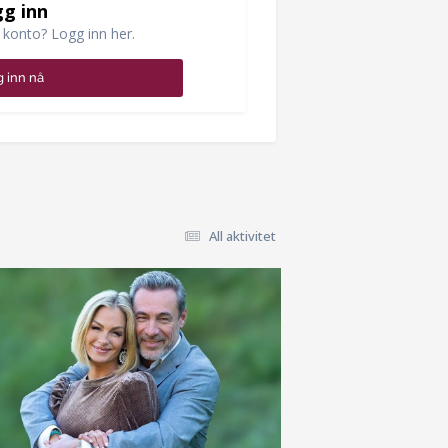
g inn
 konto? Logg inn her.
 inn nå
All aktivitet