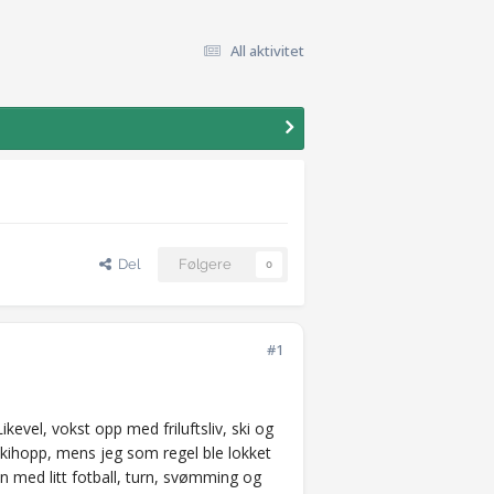
All aktivitet
Del
Følgere
0
#1
kevel, vokst opp med friluftsliv, ski og
skihopp, mens jeg som regel ble lokket
 med litt fotball, turn, svømming og