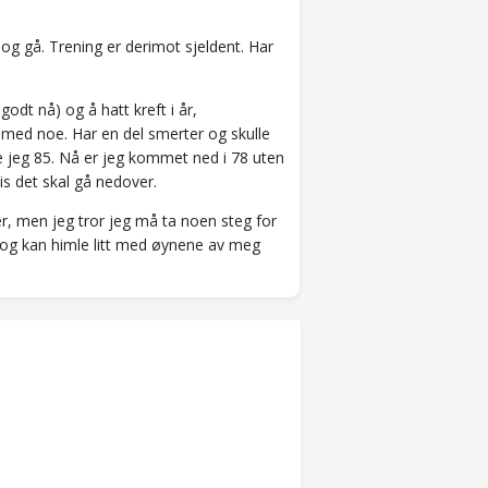
og gå. Trening er derimot sjeldent. Har
.
dt nå) og å hatt kreft i år,
 med noe. Har en del smerter og skulle
eide jeg 85. Nå er jeg kommet ned i 78 uten
is det skal gå nedover.
er, men jeg tror jeg må ta noen steg for
tt og kan himle litt med øynene av meg