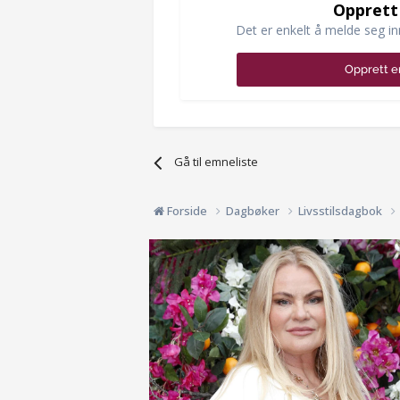
Opprett
Det er enkelt å melde seg in
Opprett e
Gå til emneliste
Forside
Dagbøker
Livsstilsdagbok