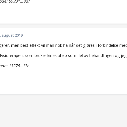
de: 69931...8df
. august 2019
gerer, men best effekt vil man nok ha når det gjøres i forbindelse me
l fysioterapeut som bruker kinesioteip som del av behandlingen og jeg
de: 13275...f1c