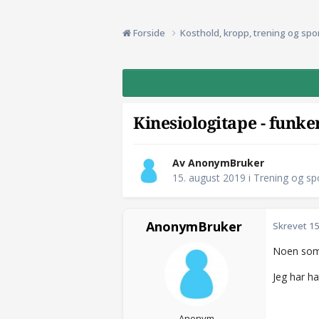
Forside
Kosthold, kropp, trening og spo
Kinesiologitape - funke
Av AnonymBruker
15. august 2019
i
Trening og sp
AnonymBruker
Skrevet
15
Noen som h
Jeg har ha
Anonym