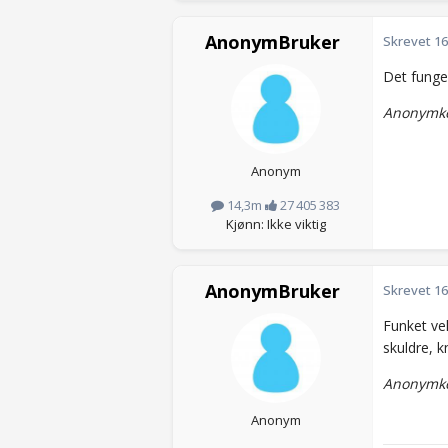
AnonymBruker
Skrevet
16
Det funger
Anonymko
Anonym
14,3m
27 405 383
Kjønn: Ikke viktig
AnonymBruker
Skrevet
16
Funket vel
skuldre, k
Anonymko
Anonym