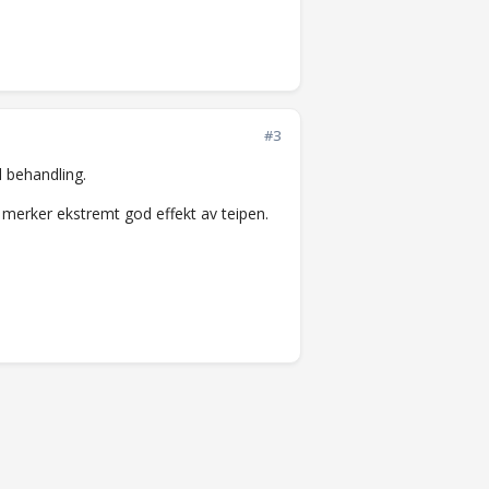
#3
d behandling.
 merker ekstremt god effekt av teipen.