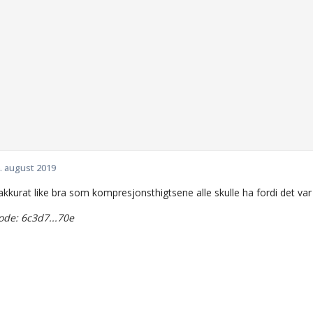
. august 2019
kkurat like bra som kompresjonsthigtsene alle skulle ha fordi det var så
de: 6c3d7...70e