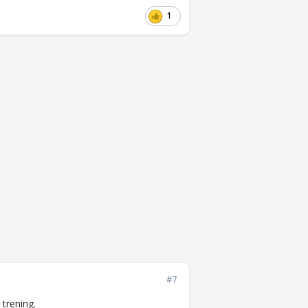
1
#7
 trening.