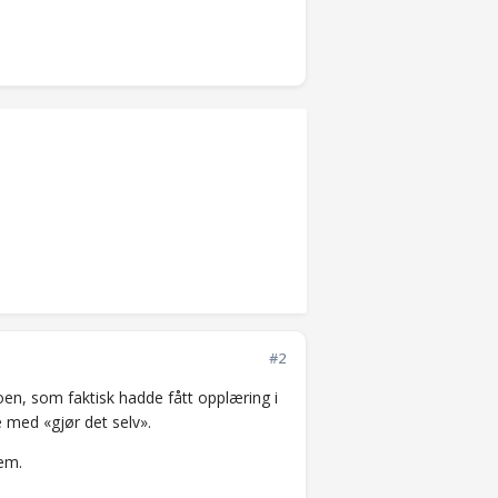
#2
sioen, som faktisk hadde fått opplæring i
e med «gjør det selv».
dem.