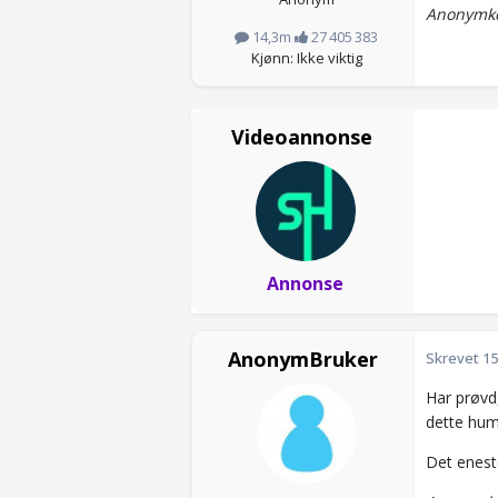
Anonymko
14,3m
27 405 383
Kjønn: Ikke viktig
Videoannonse
Annonse
AnonymBruker
Skrevet
15
Har prøvd,
dette humb
Det enest