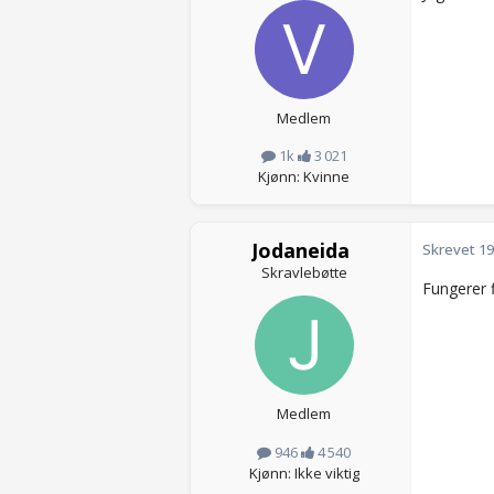
Medlem
1k
3 021
Kjønn: Kvinne
Jodaneida
Skrevet
19
Skravlebøtte
Fungerer f
Medlem
946
4 540
Kjønn: Ikke viktig