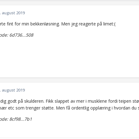
. august 2019
te fint for min bekkenløsning. Men jeg reagerte på limet:(
de: 6d736...508
. august 2019
dig godt på skulderen. Fikk slappet av mer i musklene fordi teipen stø
nær etc som trenger støtte. Men få ordentlig opplæring i hvordan du sk
de: 8cf98...7b1