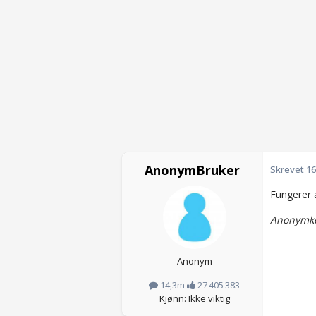
AnonymBruker
Skrevet
16
Fungerer a
Anonymko
Anonym
14,3m
27 405 383
Kjønn: Ikke viktig