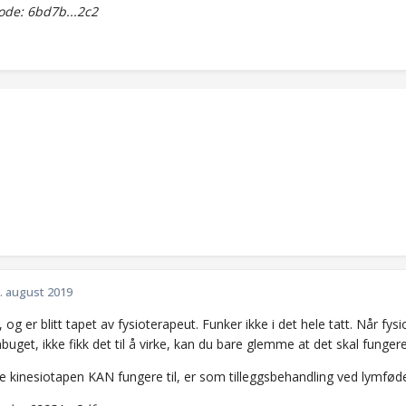
de: 6bd7b...2c2
. august 2019
 og er blitt tapet av fysioterapeut. Funker ikke i det hele tatt. Når fy
uget, ikke fikk det til å virke, kan du bare glemme at det skal funger
e kinesiotapen KAN fungere til, er som tilleggsbehandling ved lymfø