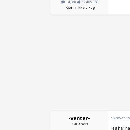
14,3m
27 405 383
Kjønn: Ikke viktig
-venter-
Skrevet
19
C-Kjendis
Jeg har ha