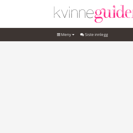
Meny
Siste innlegg