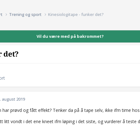
rt
Trening og sport
Kinesiologitape - funker det?
Vil du være med på bakrommet?
r det?
ort
. august 2019
ar prøvd og fått effekt? Tenker da på å tape selv, ikke ifm time hos
tt litt vondt i det ene kneet ifm løping i det siste, og vurderer å teste d