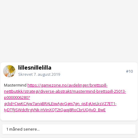
lillesnillelilla
#10
Skrevet
7. august 2019
Mastermind
https://gamezone.no/avdelinger/brettspill-
nettbutikk/strategi/diverse-abstrakt/mastermind-brettspill-25013-
p0000006280?
gclid=CjwKCAjw7anqBRALEiwAgvGgm7gn_qsEgUeLksVZ7ET1-
IyDTfJjSWdcRrgVNk-HVinXQT2tQaqj8RoCbrUQAvD_BwE
1 måned senere...