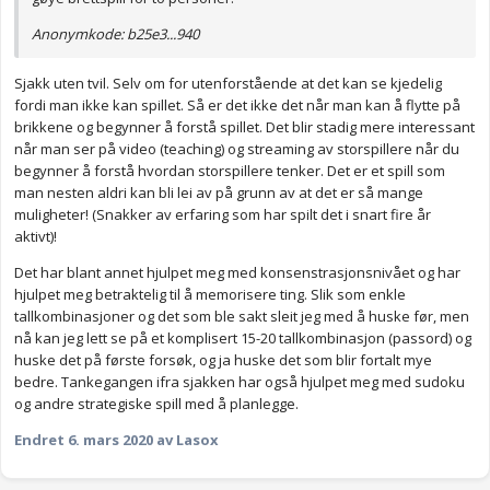
Anonymkode: b25e3...940
Sjakk uten tvil. Selv om for utenforstående at det kan se kjedelig
fordi man ikke kan spillet. Så er det ikke det når man kan å flytte på
brikkene og begynner å forstå spillet. Det blir stadig mere interessant
når man ser på video (teaching) og streaming av storspillere når du
begynner å forstå hvordan storspillere tenker. Det er et spill som
man nesten aldri kan bli lei av på grunn av at det er så mange
muligheter! (Snakker av erfaring som har spilt det i snart fire år
aktivt)!
Det har blant annet hjulpet meg med konsenstrasjonsnivået og har
hjulpet meg betraktelig til å memorisere ting. Slik som enkle
tallkombinasjoner og det som ble sakt sleit jeg med å huske før, men
nå kan jeg lett se på et komplisert 15-20 tallkombinasjon (passord) og
huske det på første forsøk, og ja huske det som blir fortalt mye
bedre. Tankegangen ifra sjakken har også hjulpet meg med sudoku
og andre strategiske spill med å planlegge.
Endret
6. mars 2020
av Lasox