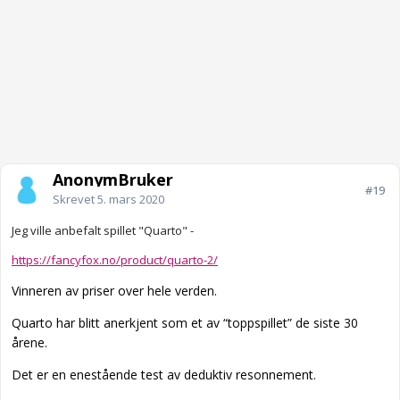
AnonymBruker
#19
Skrevet
5. mars 2020
Jeg ville anbefalt spillet "Quarto" -
https://fancyfox.no/product/quarto-2/
Vinneren av priser over hele verden.
Quarto har blitt anerkjent som et av “toppspillet” de siste 30
årene.
Det er en enestående test av deduktiv resonnement.