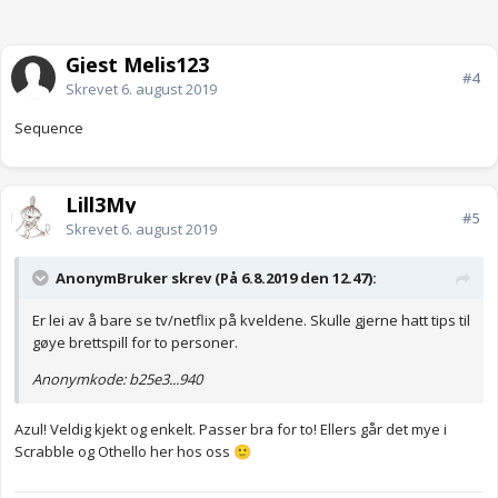
Gjest Melis123
#4
Skrevet
6. august 2019
Sequence
Lill3My
#5
Skrevet
6. august 2019
AnonymBruker skrev (På 6.8.2019 den 12.47):
Er lei av å bare se tv/netflix på kveldene. Skulle gjerne hatt tips til
gøye brettspill for to personer.
Anonymkode: b25e3...940
Azul! Veldig kjekt og enkelt. Passer bra for to! Ellers går det mye i
Scrabble og Othello her hos oss
🙂