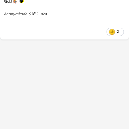
Risk!
🏇
Anonymkode: 93f32...dca
2