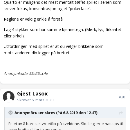
Quarto er muligens det mest mentalt tøffet spillet i serien som
krever fokus, konsentrasjon og et “pokerface”.
Reglene er veldig enkle å forstå:
Lag 4 stykker som har samme kjennetegn. (Mørk, lys, firkantet
eller sirkel).
Utfordringen med spillet er at du velger brikkene som
motstanderen din legger på brettet.
Anonymkode: 55e29...c4e
Gjest Lasox
#20
Skrevet
6. mars 2020
AnonymBruker skrev (På 6.8.2019 den 12.47):
Er lei av å bare se tv/netflix på kveldene. Skulle gjerne hatt tips til
gøye brettspill for to personer.