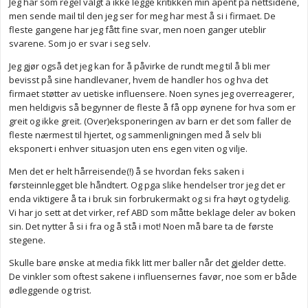
Jeg har som regel valgt å ikke legge kritikken min åpent på nettsidene,
men sende mail til den jeg ser for meg har mest å si i firmaet. De
fleste gangene har jeg fått fine svar, men noen ganger uteblir
svarene. Som jo er svar i seg selv.
Jeg gjør også det jeg kan for å påvirke de rundt meg til å bli mer
bevisst på sine handlevaner, hvem de handler hos og hva det
firmaet støtter av uetiske influensere. Noen synes jeg overreagerer,
men heldigvis så begynner de fleste å få opp øynene for hva som er
greit og ikke greit. (Over)eksponeringen av barn er det som faller de
fleste nærmest til hjertet, og sammenligningen med å selv bli
eksponert i enhver situasjon uten ens egen viten og vilje.
Men det er helt hårreisende(!) å se hvordan feks saken i
førsteinnlegget ble håndtert. Og pga slike hendelser tror jeg det er
enda viktigere å ta i bruk sin forbrukermakt og si fra høyt og tydelig.
Vi har jo sett at det virker, ref ABD som måtte beklage deler av boken
sin. Det nytter å si i fra og å stå i mot! Noen må bare ta de første
stegene.
Skulle bare ønske at media fikk litt mer baller når det gjelder dette.
De vinkler som oftest sakene i influensernes favør, noe som er både
ødleggende og trist.