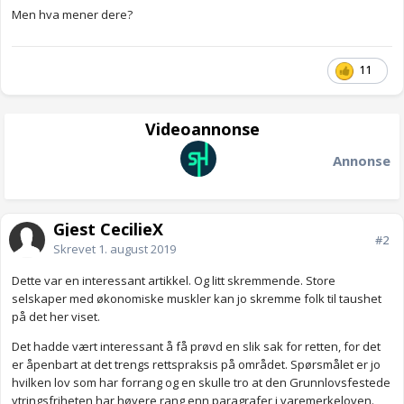
Men hva mener dere?
11
Videoannonse
Annonse
Gjest CecilieX
#2
Skrevet
1. august 2019
Dette var en interessant artikkel. Og litt skremmende. Store
selskaper med økonomiske muskler kan jo skremme folk til taushet
på det her viset.
Det hadde vært interessant å få prøvd en slik sak for retten, for det
er åpenbart at det trengs rettspraksis på området. Spørsmålet er jo
hvilken lov som har forrang og en skulle tro at den Grunnlovsfestede
ytringsfriheten har høyere rang enn paragrafer i varemerkeloven.