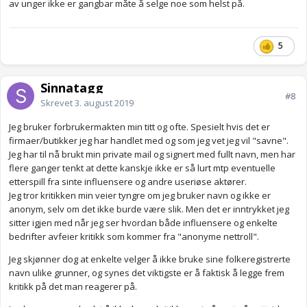
av unger ikke er gangbar måte å selge noe som helst på.
5
Sinnatagg
#8
Skrevet
3. august 2019
Jeg bruker forbrukermakten min titt og ofte. Spesielt hvis det er
firmaer/butikker jeg har handlet med og som jeg vet jeg vil "savne".
Jeg har til nå brukt min private mail og signert med fullt navn, men har
flere ganger tenkt at dette kanskje ikke er så lurt mtp eventuelle
etterspill fra sinte influensere og andre useriøse aktører.
Jeg tror kritikken min veier tyngre om jeg bruker navn og ikke er
anonym, selv om det ikke burde være slik. Men det er inntrykket jeg
sitter igjen med når jeg ser hvordan både influensere og enkelte
bedrifter avfeier kritikk som kommer fra "anonyme nettroll".
Jeg skjønner dog at enkelte velger å ikke bruke sine folkeregistrerte
navn ulike grunner, og synes det viktigste er å faktisk å legge frem
kritikk på det man reagerer på.