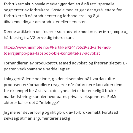
forbrukermakt. Sosiale medier gjør det lett å nå ut til spesielle
segmenter av forbrukere. Sosiale medier gjør det også lettere for
forbrukere å nå produsenter og forhandlere - og å gi
tilbakemeldinger om produkter eller tjenester.
Denne artikkelen om frisører som advarte mot bruk av tørrsjampo og
hårbleking fra VG er veldig interessant.
https://www.minmote.no/#!/artikkel/24476629/advarte-mot-
toerrsjampo-paa-facebook-ble-kontaktet-av-advokat
Forhandleren av produktet truet med advokat, og frisøren slettet FB-
posten vedkommende hadde lagt ut.
I bloggertrådene her inne, gis det eksempler på hvordan ulike
produsenter/forhandlere reagerer når forbrukere kontakter dem -
for eksempel for å si fra at de synes det er betenkelig å bruke
markedsføringskanaler hvor barns privatliv eksponeres. SoMe-
aktører kaller det å "ødelegge".
Jeg mener det er lovlig og riktig bruk av forbrukermakt. Forutsatt
selvsagt at man argumenterer saklig.