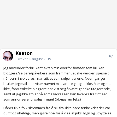
Keaton
#7
Skrevet
2. august 2019
Jeg anvender forbrukermakten min overfor firmaer som bruker
bloggere/selgere/påvirkere som fremmer uetiske verdier, spesielt
når barn involveres i narrativet som selger varene. Noen ganger
bruker jeg mail som viser navnet mitt, andre ganger ikke. Mer og mer
ikke, fordi enkelte bloggere har vist seg å være ganske utagerende,
samt at jeg ikke stoler på at mailadressen kan leveres fra firmaet
som annonserer til salgsfirmaet (bloggeren feks).
Håper ikke folk skremmes fra å si i fra, ikke bare tenke «det der var
dumt og uheldig», men gjøre noe for å vise at juks, løgn og utnyttelse