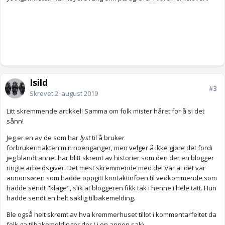
Isild
#3
Skrevet
2. august 2019
Litt skremmende artikkel! Samma om folk mister håret for å si det
sånn!
Jeg er en av de som har
lyst
til å bruker
forbrukermakten min noenganger, men velger å ikke gjøre det fordi
jeg blandt annet har blitt skremt av historier som den der en blogger
ringte arbeidsgiver. Det mest skremmende med det var at det var
annonsøren som hadde oppgitt kontaktinfoen til vedkommende som
hadde sendt "klage", slik at bloggeren fikk tak i henne i hele tatt. Hun
hadde sendt en helt saklig tilbakemelding.
Ble også helt skremt av hva kremmerhuset tillot i kommentarfeltet da
folk ga tilbakemeldinger der ( i en annen sak)