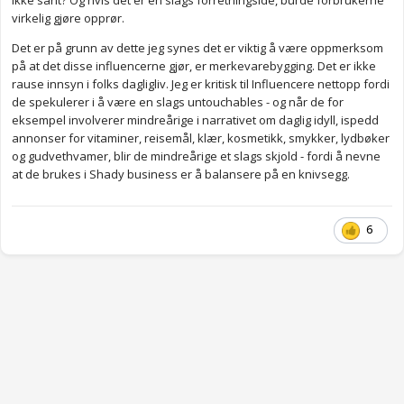
Ikke sant? Og hvis det er en slags forretningside, burde forbrukerne
virkelig gjøre opprør.
Det er på grunn av dette jeg synes det er viktig å være oppmerksom
på at det disse influencerne gjør, er merkevarebygging. Det er ikke
rause innsyn i folks dagligliv. Jeg er kritisk til Influencere nettopp fordi
de spekulerer i å være en slags untouchables - og når de for
eksempel involverer mindreårige i narrativet om daglig idyll, ispedd
annonser for vitaminer, reisemål, klær, kosmetikk, smykker, lydbøker
og gudvethvamer, blir de mindreårige et slags skjold - fordi å nevne
at de brukes i Shady business er å balansere på en knivsegg.
6