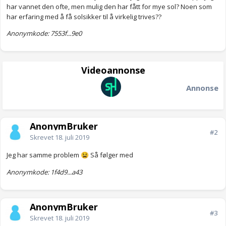
har vannet den ofte, men mulig den har fått for mye sol? Noen som
har erfaring med å få solsikker til å virkelig trives??
Anonymkode: 7553f...9e0
Videoannonse
Annonse
AnonymBruker
#2
Skrevet
18. juli 2019
Jeg har samme problem
Så følger med
😫
Anonymkode: 1f4d9...a43
AnonymBruker
#3
Skrevet
18. juli 2019