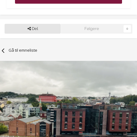
Del
Følgere
0
Gå til emneliste