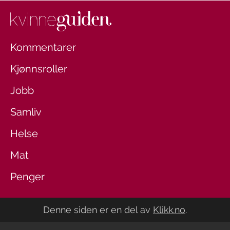
Kommentarer
Kjønnsroller
Jobb
Samliv
Helse
Mat
Penger
Denne siden er en del av
Klikk.no
.