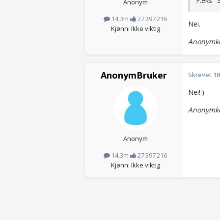
F.eks "
Anonym
14,3m
27 397 216
Nei.
Kjønn: Ikke viktig
Anonymko
AnonymBruker
Skrevet
18
Nei!:)
Anonymko
Anonym
14,3m
27 397 216
Kjønn: Ikke viktig