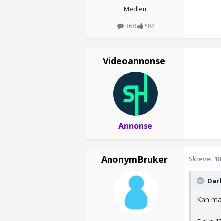
Medlem
368
584
Videoannonse
Annonse
AnonymBruker
Skrevet
18
Dark
Kan man