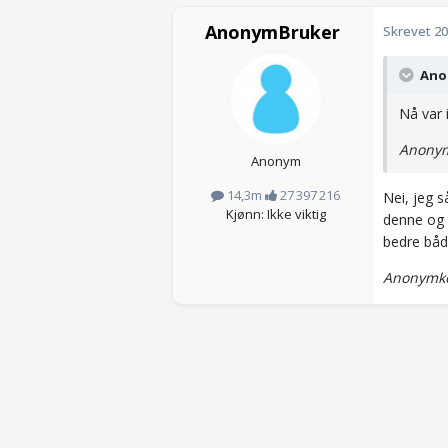
AnonymBruker
Skrevet
20
Anon
Nå var 
Anonym
Anonym
14,3m
27 397 216
Nei, jeg s
Kjønn: Ikke viktig
denne og 
bedre båd
Anonymko