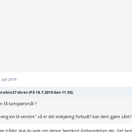
. juli 2019
robin27 skrev (På 18.7.2019 den 11.03):
 få lurespørsmål ?
Sving inn til venstre" så er det innkjøring forbudt? kan dem gjøre sånt?
e tråder skal du lage om denne førerkort-forberedelsen din. Det beg