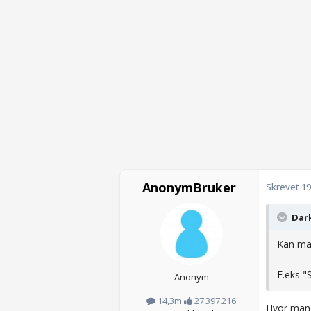
AnonymBruker
Skrevet
19
Dark
Kan man
F.eks "
Anonym
14,3m
27 397 216
Hvor mang