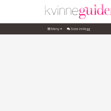
Meny
Siste innlegg