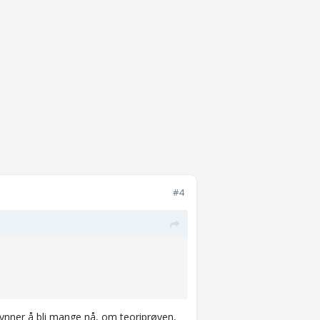
#4
ynner å bli mange nå, om teoriprøven,