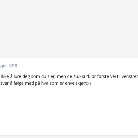
. juli 2019
 ikke å lure deg som du sier, men de
kan
si "kjør første vei til venstre
nsvar å følge med på hva som er enveiskjørt:-)