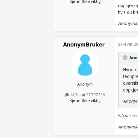
Kjønn: Ikke viktig
oppkjøring
hvis du br
Anonymko
AnonymBruker
Skrevet
20
Anon
Hvor ma
teoripr
oversik
Anonym
oppkjør
14,3m
27 397 216
Kjønn: Ikke viktig
Anonym
Nå var ik
Anonymko