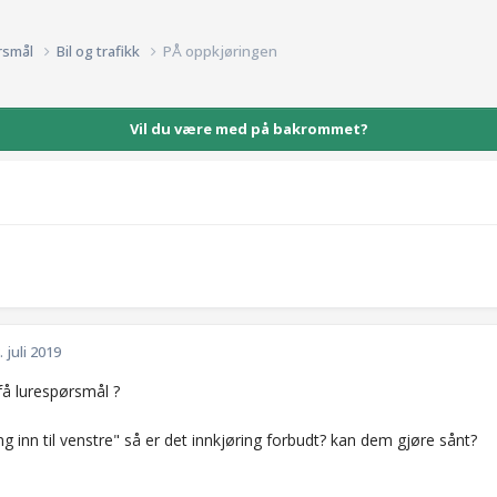
rsmål
Bil og trafikk
PÅ oppkjøringen
Vil du være med på bakrommet?
. juli 2019
å lurespørsmål ?
ng inn til venstre" så er det innkjøring forbudt? kan dem gjøre sånt?