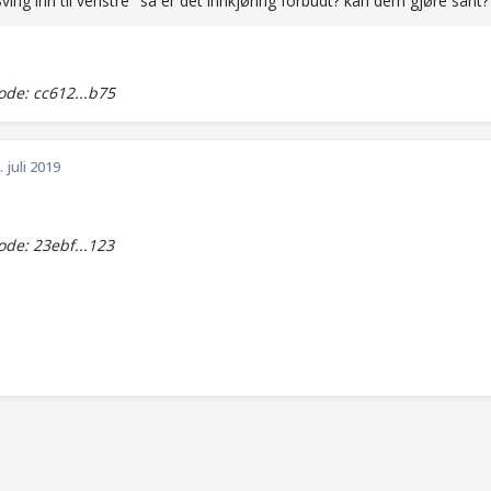
Sving inn til venstre" så er det innkjøring forbudt? kan dem gjøre sånt?
de: cc612...b75
. juli 2019
de: 23ebf...123