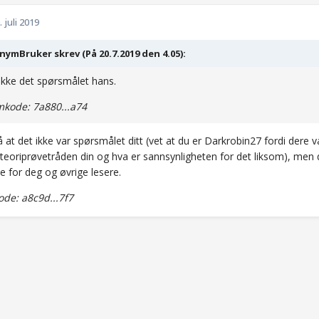
. juli 2019
ymBruker skrev (På 20.7.2019 den 4.05):
ikke det spørsmålet hans.
kode: 7a880...a74
å at det ikke var spørsmålet ditt (vet at du er Darkrobin27 fordi dere
teoriprøvetråden din og hva er sannsynligheten for det liksom), men d
e for deg og øvrige lesere.
de: a8c9d...7f7