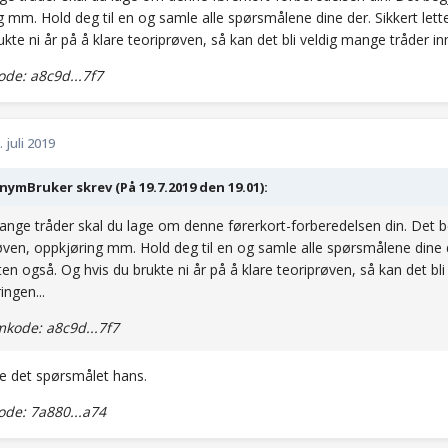
 mm. Hold deg til en og samle alle spørsmålene dine der. Sikkert lett
ukte ni år på å klare teoriprøven, så kan det bli veldig mange tråder in
de: a8c9d...7f7
. juli 2019
ymBruker skrev (På 19.7.2019 den 19.01):
nge tråder skal du lage om denne førerkort-forberedelsen din. Det 
øven, oppkjøring mm. Hold deg til en og samle alle spørsmålene dine de
ten også. Og hvis du brukte ni år på å klare teoriprøven, så kan det bl
ingen...
kode: a8c9d...7f7
ke det spørsmålet hans.
de: 7a880...a74