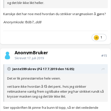
og det blir ikke likt heller.
Kanskje det har noe med hvordan du strikker vrangmasken å gjøre?
Anonymkode: fb0b7...dd8
1
AnonymBruker
#15
Skrevet
17. juli 2019
Jente599 skrev (På 17.7.2019 den 16.05):
Det er lik pinnestørrelse hele veien.
vet bare ikke hvordan å få det pent.. hvis jeg strikker
rettmaskene vanlig frem og tilbake etter jeg har strikket rundt så
krysser masken seg og det blir ikke likt.
Sier oppskriften lik pinne fra bunn til topp, så er det veiledende