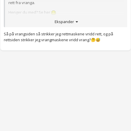
rett fra vranga.
Henger du med? Se her
Ekspander
https://www.youtube.com/watch?v=Dy7iADy03EE
Så på vrangsiden så strikker jeg rettmaskene vridd rett, og på
rettsiden strikker jeg vrangmaskene vridd vrang?
🤔
😅
Anonymkode: 66af4...ac5