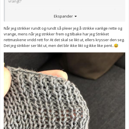
vrangt?
For å ikke bryte strukturen må du rett og slett gjøre motsatt på
Ekspander
vrangsida
De maskene som strikkes vridd når du strikker rundt og rundt,
Når jeg strikker rundt og rundt så pleier jeg å strikke vanlige rette og
må være de samme maskene som strikkes vridd når du er på
vrange, mens når jeg strikker frem og tilbake har jeg Strikket
'innsiden' av arbeidet. Så strikker du rette masker vridd fra retta,
rettmaskene vridd rett for At det skal se likt ut, ellers krysser den seg.
må de vrange maskene strikkes vridd fra vranga -
det er den
Det jeg strikker ser likt ut, men det blir ikke likt og ikke like pent..
😅
samme masken.
Tenk heller på det som 'den vridde masken'? De
vridde maskene må strikkes vridd fra begge sider - vridd rett på
retta, vridd vrang på vranga.
Anonymkode: 66af4...ac5