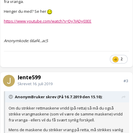
fra vranga.
Henger du med? Se her
https://www.youtube.com/watch?v=Dy7iADy03EE
Anonymkode: 66af4...ac5
2
Jente599
#3
Skrevet
16. juli 2019
AnonymBruker skrev (På 16.7.2019 den 15.10):
Om du strikker rettmaskene vridd (på retta) så må du også
strikke vrangmaskene (som vil være de samme maskene) vridd
fra vranga - ellers vil du få svært synlig forskjell.
Mens de maskene du strikker vrang på retta, må strikkes vanlig