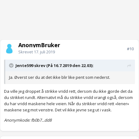
AnonymBruker
#10
Skrevet
17. juli 2019
Jente599 skrev (På 16.7.2019 den 22.03):
Ja. Øverst ser du at det ikke blir like pent som nederst.
Da ville jeg droppet å strikke vridd rett, dersom du ikke gjorde det da
du strikket rundt. Alternativt må du strikke vridd vrangt også, dersom
du har vridd maskene hele veien. Når du strikker vridd rett «lener»
maskene seg mot venstre. Det vil ikke jevne seg ut i vask.
Anonymkode: fb0b7...dd8