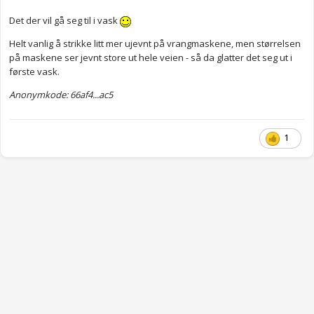
Det der vil gå seg til i vask
Helt vanlig å strikke litt mer ujevnt på vrangmaskene, men størrelsen
på maskene ser jevnt store ut hele veien - så da glatter det seg ut i
første vask.
Anonymkode: 66af4...ac5
1