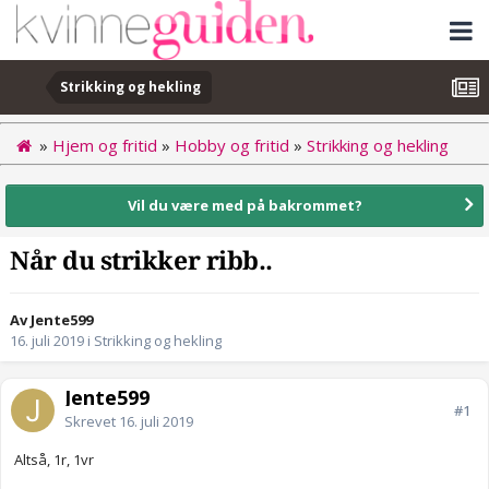
Strikking og hekling
»
Hjem og fritid
»
Hobby og fritid
»
Strikking og hekling
Vil du være med på bakrommet?
Når du strikker ribb..
Av Jente599
16. juli 2019
i
Strikking og hekling
Jente599
#1
Skrevet
16. juli 2019
Altså, 1r, 1vr