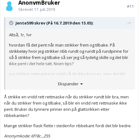
AnonymBruker
#11
Skrevet
17. juli 2019
Jente599 skrev (På 16.7.2019 den 15.05):
Altså, 1r, 1vr
hvordan få det pent når man strikker frem og tilbake. På
strikketøy hvor jeg strikker ribb rundt og rundt på rundpinne for
så å strikke frem og tilbake så ser jeg så tydelig skille og det blir
ikke pent i det hele tatt. Noen tips?
jeg strikker rettmaskene vridd så de ikke krysses, men det blir
bare ikke pent.
Ekspander
Å strikke en vridd rett rettmaske når du strikker rundt blir bra, men
når du strikker frem og tilbake, så blir en vridd rett rettmaske ikke
pent. Bruker du tynnere pinner enn på glattsrikken etter
ribbekanten?
Mange strikker flask flette i stedenfor ribbekant fordi det blir bedre.
Anonymkode: 6f18c...255