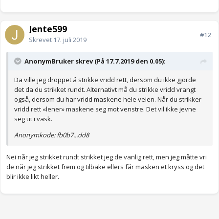
Jente599
#12
Skrevet
17. juli 2019
AnonymBruker skrev (På 17.7.2019 den 0.05):
Da ville jeg droppet å strikke vridd rett, dersom du ikke gjorde
det da du strikket rundt. Alternativt må du strikke vridd vrangt
også, dersom du har vridd maskene hele veien. Når du strikker
vridd rett «lener» maskene seg mot venstre. Det vil ikke jevne
seg ut i vask.
Anonymkode: fb0b7...dd8
Nei når jeg strikket rundt strikket jeg de vanlig rett, men jeg måtte vri
de når jeg strikket frem og tilbake ellers får masken et kryss og det
blir ikke likt heller.