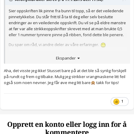
Sier oppskriften lik pinne fra bunn til topp, så er det veiledende
pinnetykkelse. Du står fritt til å ta til deg eller selv beslutte
endringer av en veiledende oppskrift. Du vil se på eldre mønstre
at før var alle strikkeoppskrifter skrevet med at man brukte 0,5
eller 1 nummer tynnere pinne på ribben, forid dette ble penere.
Du spør om råd, vi andre deler av våre erfaringer.
Anonymkode: 6f18c...255
Ekspander
Aha, det visste jeg ikke! Stusset bare på at det ble så synlig forskjell
på rundt og frem og tilbake. Mulig jeg strikker vrangmaskene litt feil
også som noen nevner. Jeg får øve meg litt bare
takk for tips!
🙊
1
Opprett en konto eller logg inn for å
kommentere