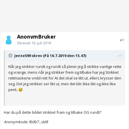
AnonymBruker
#7
Skrevet
16. juli 2019
Jente599 skrev (På 16.7.2019 den 15.47):
Når jeg strikker rundt og rundt så pleier jeg å strikke vanlige rette
og vrange, mens når jeg strikker frem og tilbake har jeg Strikket
rettmaskene vridd rett for At det skal se likt ut, ellers krysser den
seg. Det jeg strikker ser likt ut, men det blir ikke likt og ikke like
pent..
😅
Har du på dette bildet strikket fram og tilbake OG rundt?
Anonymkode: fb0b7...dd8