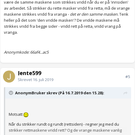
være de samme maskene som strikkes vridd når du er på 'innsiden'
av arbeidet. Så strikker du rette masker vridd fra retta, må de vrange
maskene strikkes vridd fra vranga -
det er den samme masken.
Tenk
heller på det som 'den vridde masken'? De vridde maskene må
strikkes vridd fra begge sider - vridd rett på retta, vridd vrang på
vranga.
Anonymkode: 66af4...ac5
Jente599
#5
Skrevet
16. juli 2019
AnonymBruker skrev (På 16.7.2019 den 15.28):
Motsatt
Når du strikker rundt og rundt (rettsiden) - regner jeg med du
strikker rettmaskene vridd rett? Og de vrange maskene vanlig