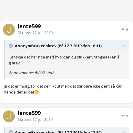
Jente599
#16
Skrevet
17. juli 2019
AnonymBruker skrev (På 17.7.2019 den 16.11):
Kanskje det har noe med hvordan du strikker vrangmasken å
gjøre?
Anonymkode: fb0b7...dd8
Ja det er mulig, for det ser likt ut men det blir bare ikke pent så kan
hende det er det
🤔
Jente599
#17
Skrevet
17. juli 2019
AnonymBruker skrev (På 17.7.2019 den 17.50):