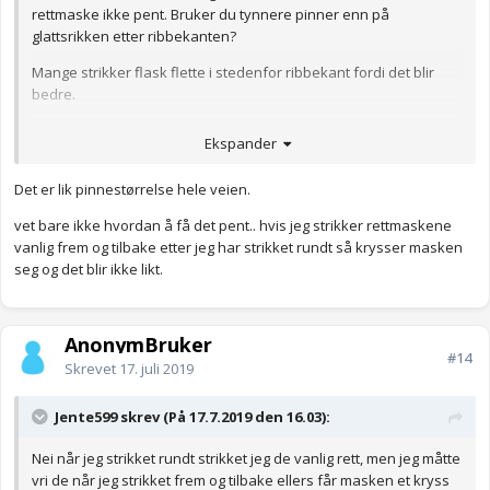
rettmaske ikke pent. Bruker du tynnere pinner enn på
glattsrikken etter ribbekanten?
Mange strikker flask flette i stedenfor ribbekant fordi det blir
bedre.
Anonymkode: 6f18c...255
Ekspander
Det er lik pinnestørrelse hele veien.
vet bare ikke hvordan å få det pent.. hvis jeg strikker rettmaskene
vanlig frem og tilbake etter jeg har strikket rundt så krysser masken
seg og det blir ikke likt.
AnonymBruker
#14
Skrevet
17. juli 2019
Jente599 skrev (På 17.7.2019 den 16.03):
Nei når jeg strikket rundt strikket jeg de vanlig rett, men jeg måtte
vri de når jeg strikket frem og tilbake ellers får masken et kryss