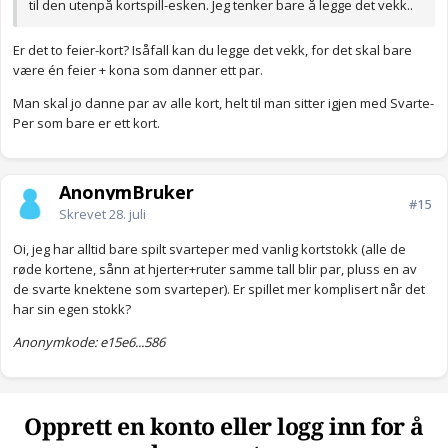
til den utenpå kortspill-esken. Jeg tenker bare å legge det vekk..
Er det to feier-kort? Isåfall kan du legge det vekk, for det skal bare
være én feier + kona som danner ett par.
Man skal jo danne par av alle kort, helt til man sitter igjen med Svarte-
Per som bare er ett kort.
AnonymBruker
#15
Skrevet
28. juli
Oi, jeg har alltid bare spilt svarteper med vanlig kortstokk (alle de
røde kortene, sånn at hjerter+ruter samme tall blir par, pluss en av
de svarte knektene som svarteper). Er spillet mer komplisert når det
har sin egen stokk?
Anonymkode: e15e6...586
Opprett en konto eller logg inn for å