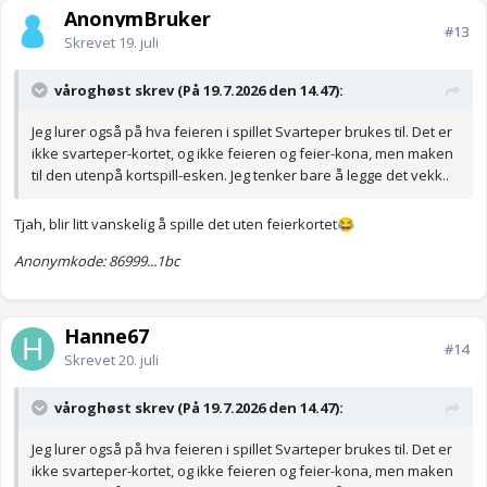
AnonymBruker
#13
Skrevet
19. juli
våroghøst skrev (På 19.7.2026 den 14.47):
Jeg lurer også på hva feieren i spillet Svarteper brukes til. Det er
ikke svarteper-kortet, og ikke feieren og feier-kona, men maken
til den utenpå kortspill-esken. Jeg tenker bare å legge det vekk..
Tjah, blir litt vanskelig å spille det uten feierkortet
😂
Anonymkode: 86999...1bc
Hanne67
#14
Skrevet
20. juli
våroghøst skrev (På 19.7.2026 den 14.47):
Jeg lurer også på hva feieren i spillet Svarteper brukes til. Det er
ikke svarteper-kortet, og ikke feieren og feier-kona, men maken