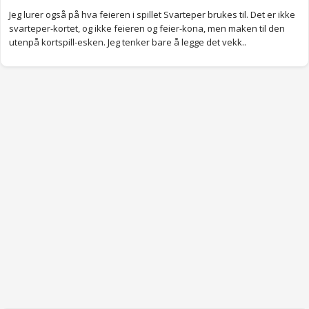
Jeg lurer også på hva feieren i spillet Svarteper brukes til. Det er ikke
svarteper-kortet, og ikke feieren og feier-kona, men maken til den
utenpå kortspill-esken. Jeg tenker bare å legge det vekk..