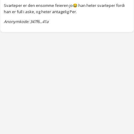
Svarteper er den ensomme feieren jo
han heter svarteper fordi
😂
han er full i aske, og heter antagelig Per.
Anonymkode: 347f6...41a