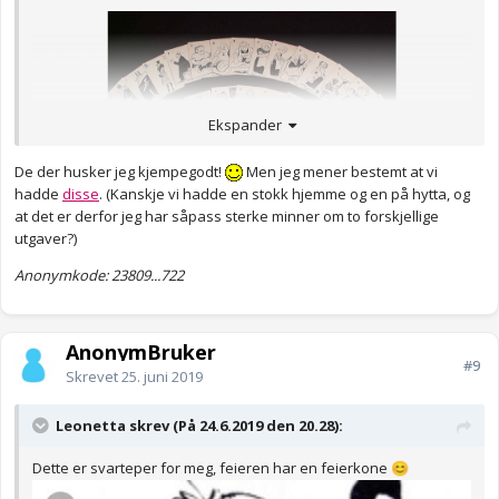
Ekspander
De der husker jeg kjempegodt!
Men jeg mener bestemt at vi
hadde
disse
. (Kanskje vi hadde en stokk hjemme og en på hytta, og
at det er derfor jeg har såpass sterke minner om to forskjellige
utgaver?)
Anonymkode: 6e68d...aa1
Anonymkode: 23809...722
AnonymBruker
#9
Skrevet
25. juni 2019
Leonetta skrev (På 24.6.2019 den 20.28):
Dette er svarteper for meg, feieren har en feierkone
😊