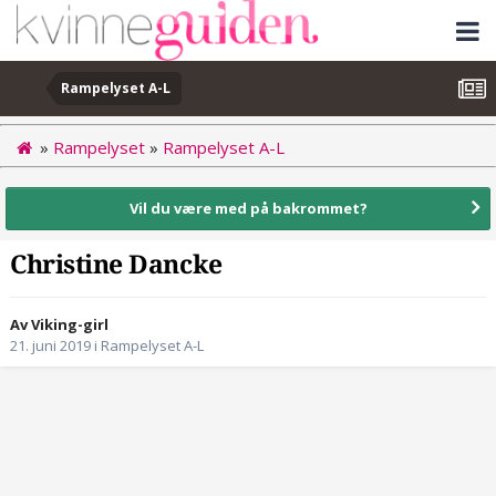
Rampelyset A-L
»
Rampelyset
»
Rampelyset A-L
Vil du være med på bakrommet?
Christine Dancke
Av Viking-girl
21. juni 2019
i
Rampelyset A-L