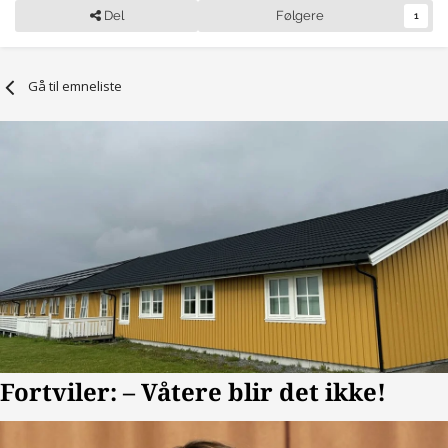
Del
Følgere
1
Gå til emneliste