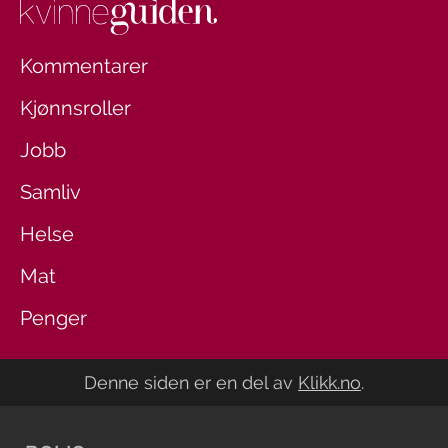
Kommentarer
Kjønnsroller
Jobb
Samliv
Helse
Mat
Penger
Denne siden er en del av
Klikk.no
.