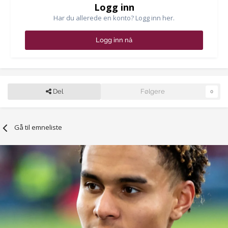
Logg inn
Har du allerede en konto? Logg inn her.
Logg inn nå
Del
Følgere
0
Gå til emneliste