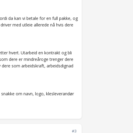
fordi da kan vi betale for en full pakke, og
driver med utleie allerede nå hvis dere
tter hvert. Utarbeid en kontrakt og bli
ersom dere er mindreåroge trenger dere
y dere som arbeidskraft, arbeidsdignad
å snakke om navn, logo, klesleverandør
#3