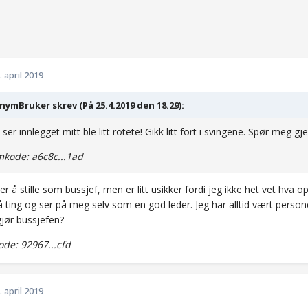
. april 2019
ymBruker skrev (På 25.4.2019 den 18.29):
 ser innlegget mitt ble litt rotete! Gikk litt fort i svingene. Spør meg
kode: a6c8c...1ad
er å stille som bussjef, men er litt usikker fordi jeg ikke het vet hva op
å ting og ser på meg selv som en god leder. Jeg har alltid vært perso
gjør bussjefen?
de: 92967...cfd
. april 2019