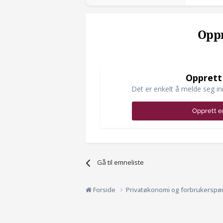
Oppr
Opprett
Det er enkelt å melde seg in
Opprett e
Gå til emneliste
Forside
Privatøkonomi og forbrukerspø