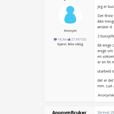
Jeg er bu
Det flrste
ikke treng
ønsker d.
Anonym
2 bussjefe
14,3m
27 397 532
Kjønn: Ikke viktig
Bli enige 
enige om 
en voksen
er en fin 
utarbeid o
det er de
mm. Lurt å
Anonymko
AnonymBruker
Skrevet
25