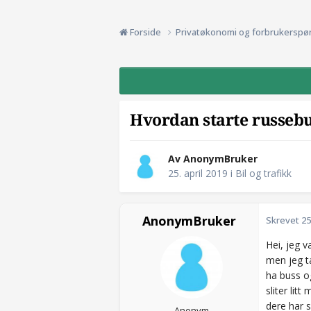
Forside
Privatøkonomi og forbrukerspø
Hvordan starte russeb
Av AnonymBruker
25. april 2019
i
Bil og trafikk
AnonymBruker
Skrevet
25
Hei , jeg 
men jeg ta
ha buss og
sliter lit
dere har 
Anonym