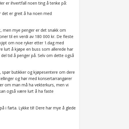
r er ihvertfall noen ting å tenke på:
er det er greit å ha noen med
jett, men mye penger er det snakk om
er til en verdi av 180 000 kr. De fleste
 kjipt om noe ryker etter 1.dag med
være lurt å kjøpe en buss som allerede har
 del tid å penger på. Selv om dette også
), spør butikker og kjøpesentere om dere
etellinger og hør med konsertarrangører
eller om man må ha vekterkurs, men vi
kan også være lurt å ha faste
å i farta. Lykke til! Dere har mye å glede