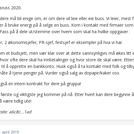
ssruss 2020.
 dere må bli enige om, er om dere vil leie eller eie buss. Vi leier, mest 
er å bruke energi på å selge en buss. Kom i kontakt med firmaer som 
 Pass på å dele ut/stemme over hvem som skal ha hvilke oppgaver
:
r, 2 økonomisjefer, PR-sjef, festsjef er eksempler på hva vi har.
om et budsjett, men vær klar over at dette sannsynligvis må økes litt e
hvor ofte dere skal ha innbetalinger og hvor store de skal være. Ett
 til å opprette en bankkonto. Husk også å ta kontakt med folk og tilb
måte å tjene penger på. Vurder også salg av dopapir/kaker osv.
gså en intern kontrakt for dere på gruppa!
t første og viktigste jeg kommer på nå. Etter hvert kan dere begynne 
 være tidlig ute!
de: a6c8c...1ad
. april 2019