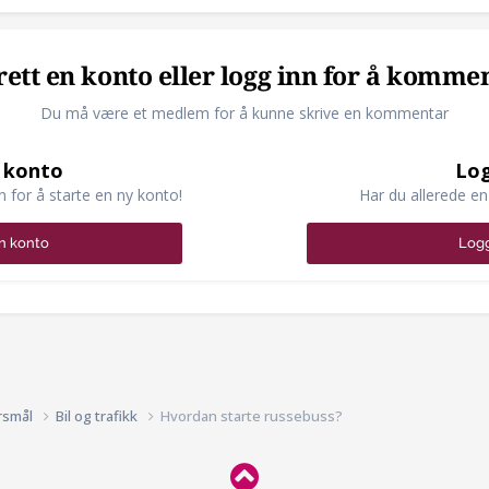
ett en konto eller logg inn for å komme
Du må være et medlem for å kunne skrive en kommentar
 konto
Log
n for å starte en ny konto!
Har du allerede en
n konto
Logg
rsmål
Bil og trafikk
Hvordan starte russebuss?