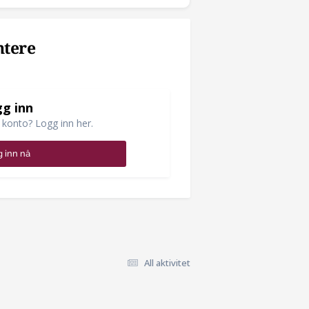
ntere
g inn
 konto? Logg inn her.
 inn nå
All aktivitet