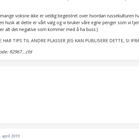
 mange voksne ikke er veldig begeistret over hvordan russekulturen har
n husk at dette er vårt valg og vi bruker våre egne penger som vi tjen
der alt det negative som kommer med å ha buss:)
E HAR TIPS TIL ANDRE PLASSER JEG KAN PUBLISERE DETTE, SI IFRA
de: 92967...cfd
. april 2019