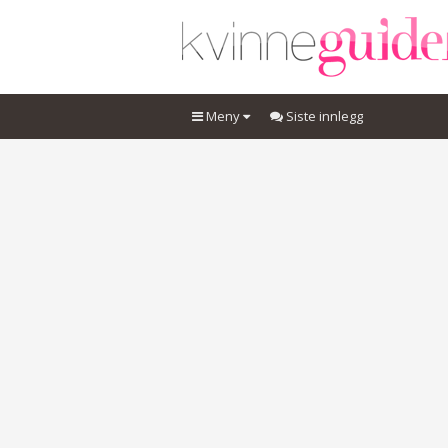
Meny
Siste innlegg