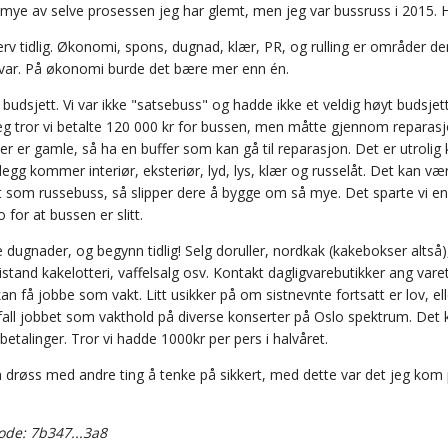
mye av selve prosessen jeg har glemt, men jeg var bussruss i 2015. He
erv tidlig. Økonomi, spons, dugnad, klær, PR, og rulling er områder d
ar. På økonomi burde det bære mer enn én.
p budsjett. Vi var ikke "satsebuss" og hadde ikke et veldig høyt buds
eg tror vi betalte 120 000 kr for bussen, men måtte gjennom reparasjon
r er gamle, så ha en buffer som kan gå til reparasjon. Det er utrolig
 tillegg kommer interiør, eksteriør, lyd, lys, klær og russelåt. Det kan 
t som russebuss, så slipper dere å bygge om så mye. Det sparte vi en
o for at bussen er slitt.
 dugnader, og begynn tidlig! Selg doruller, nordkak (kakebokser altså
istand kakelotteri, vaffelsalg osv. Kontakt dagligvarebutikker ang var
an få jobbe som vakt. Litt usikker på om sistnevnte fortsatt er lov, 
tfall jobbet som vakthold på diverse konserter på Oslo spektrum. Det 
betalinger. Tror vi hadde 1000kr per pers i halvåret.
n drøss med andre ting å tenke på sikkert, med dette var det jeg kom p
de: 7b347...3a8