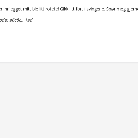
r innlegget mitt ble litt rotete! Gikk litt fort i svingene. Spør meg gj
de: a6c8c...1ad