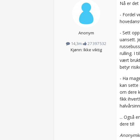
Nå er det 
- Fordel v
hovedansv
- Sett op
Anonym
uansett. J
14,3m
27 397 532
russebusse
Kjønn: Ikke viktig
rulling. I
vært bruk
betyr risik
- Ha mage
kan sette 
om dere k
fikk ihver
halvårsinn
... Også e
dere til!
Anonymko