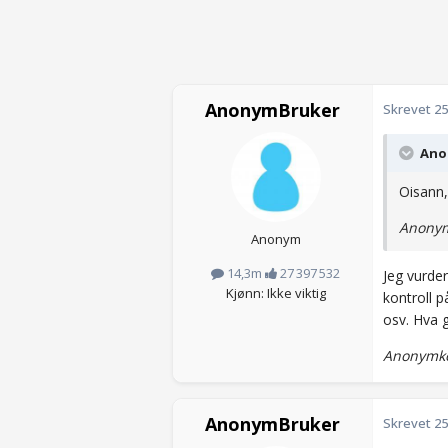
AnonymBruker
Skrevet
25
Anon
Oisann,
Anonym
Anonym
14,3m
27 397 532
Jeg vurder
Kjønn: Ikke viktig
kontroll p
osv. Hva 
Anonymko
AnonymBruker
Skrevet
25