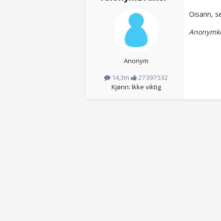
Oisann, se
Anonymko
Anonym
14,3m
27 397 532
Kjønn: Ikke viktig