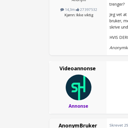
trenger?
14,3m
27 397 532
Jeg vet at
Kjønn: Ikke viktig
bruker, me
skrive un
HVIS DER
Anonymko
Videoannonse
Annonse
AnonymBruker
Skrevet
25