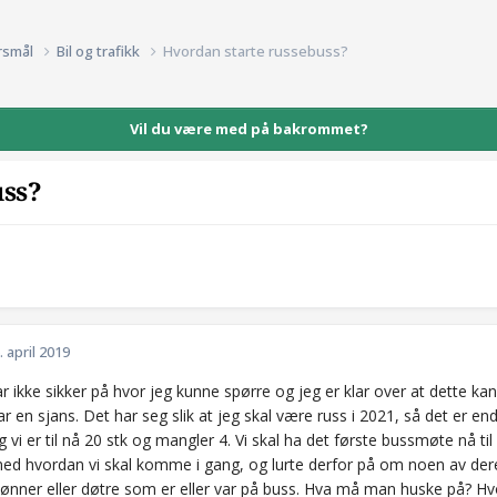
rsmål
Bil og trafikk
Hvordan starte russebuss?
Vil du være med på bakrommet?
uss?
. april 2019
var ikke sikker på hvor jeg kunne spørre og jeg er klar over at dette kan
r en sjans. Det har seg slik at jeg skal være russ i 2021, så det er en
 vi er til nå 20 stk og mangler 4. Vi skal ha det første bussmøte nå til 
t med hvordan vi skal komme i gang, og lurte derfor på om noen av der
sønner eller døtre som er eller var på buss. Hva må man huske på? H