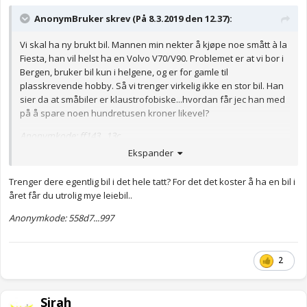
AnonymBruker skrev (På 8.3.2019 den 12.37):
Vi skal ha ny brukt bil. Mannen min nekter å kjøpe noe smått à la
Fiesta, han vil helst ha en Volvo V70/V90. Problemet er at vi bor i
Bergen, bruker bil kun i helgene, og er for gamle til
plasskrevende hobby. Så vi trenger virkelig ikke en stor bil. Han
sier da at småbiler er klaustrofobiske...hvordan får jec han med
på å spare noen hundretusen kroner likevel?
Anonymkode: ff143...13c
Ekspander
Trenger dere egentlig bil i det hele tatt? For det det koster å ha en bil i
året får du utrolig mye leiebil..
Anonymkode: 558d7...997
2
Sirah