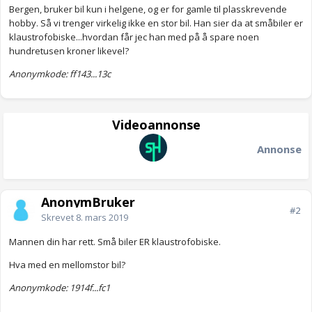
Bergen, bruker bil kun i helgene, og er for gamle til plasskrevende
hobby. Så vi trenger virkelig ikke en stor bil. Han sier da at småbiler er
klaustrofobiske...hvordan får jec han med på å spare noen
hundretusen kroner likevel?
Anonymkode: ff143...13c
Videoannonse
Annonse
AnonymBruker
#2
Skrevet
8. mars 2019
Mannen din har rett. Små biler ER klaustrofobiske.
Hva med en mellomstor bil?
Anonymkode: 1914f...fc1