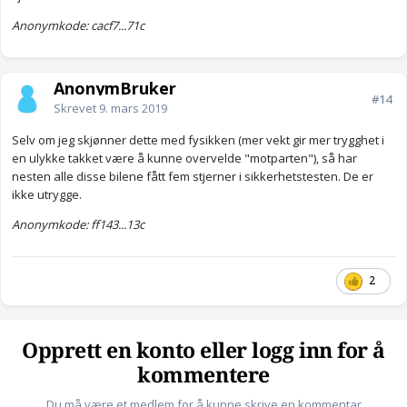
Anonymkode: cacf7...71c
AnonymBruker
#14
Skrevet
9. mars 2019
Selv om jeg skjønner dette med fysikken (mer vekt gir mer trygghet i
en ulykke takket være å kunne overvelde "motparten"), så har
nesten alle disse bilene fått fem stjerner i sikkerhetstesten. De er
ikke utrygge.
Anonymkode: ff143...13c
2
Opprett en konto eller logg inn for å
kommentere
Du må være et medlem for å kunne skrive en kommentar