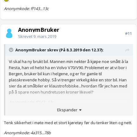
Anonymkode: ff143...13c
AnonymBruker
#11
Skrevet
9. mars 2019
AnonymBruker skrev (På 8.3.2019 den 12.37):
Vi skal ha ny brukt bil. Mannen min nekter å kjøpe noe smått à la
Fiesta, han vil helst ha en Volvo V70/V90. Problemet er at vi bor i
Bergen, bruker bil kun i helgene, og er for gamle til
plasskrevende hobby. Så vi trenger virkelig ikke en stor bil. Han
sier da at småbiler er klaustrofobiske...hvordan får jec han med
på å spare noen hundretusen kroner likevel?
Anonymkode: ff143...13c
Ekspander
Tenk sikkerhet i møte med et stort kjøretøy før du tenker liten og nett.
Anonymkode: 4a315...78b