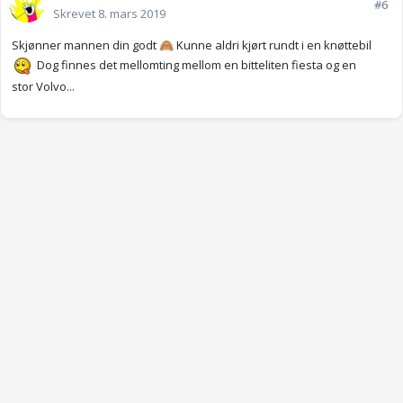
#6
Skrevet
8. mars 2019
Skjønner mannen din godt
Kunne aldri kjørt rundt i en knøttebil
🙈
Dog finnes det mellomting mellom en bitteliten fiesta og en
stor
Volvo...