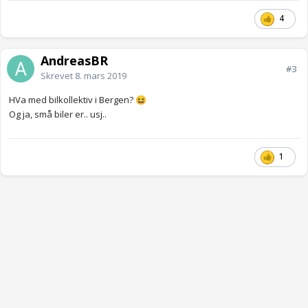
4
AndreasBR
#3
Skrevet
8. mars 2019
HVa med bilkollektiv i Bergen?
😆
Og ja, små biler er.. usj..
1