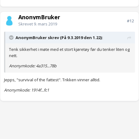
AnonymBruker
#12
Skrevet
9. mars 2019
AnonymBruker skrev (På 9.3.2019 den 1.22):
Tenk sikkerhet i møte med et stort kjøretøy før du tenker liten og
nett.
Anonymkode: 4a315...78b
Jepps, "survival of the fattest". Trikken vinner alltid.
Anonymkode: 1914f...fc1